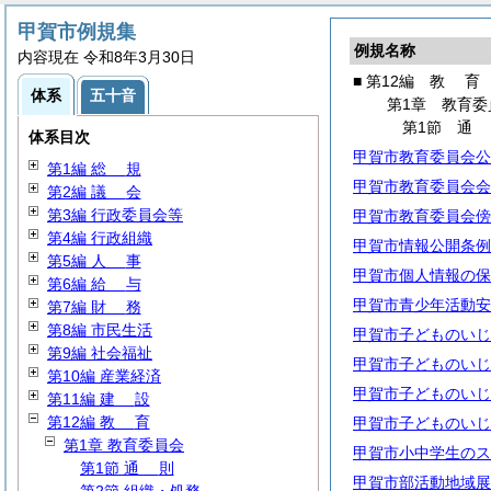
甲賀市例規集
例規名称
内容現在 令和8年3月30日
■ 第12編
教
育
体系
五十音
第1章 教育委
第1節
体系目次
甲賀市教育委員会公
第1編
総
規
甲賀市教育委員会会
第2編
議
会
第3編 行政委員会等
甲賀市教育委員会傍
第4編 行政組織
甲賀市情報公開条例
第5編
人
事
甲賀市個人情報の保
第6編
給
与
甲賀市青少年活動安
第7編
財
務
第8編 市民生活
甲賀市子どものいじ
第9編 社会福祉
甲賀市子どものいじ
第10編 産業経済
甲賀市子どものいじ
第11編
建
設
第12編
教
育
甲賀市子どものいじ
第1章 教育委員会
甲賀市小中学生のス
第1節
通
則
甲賀市部活動地域展