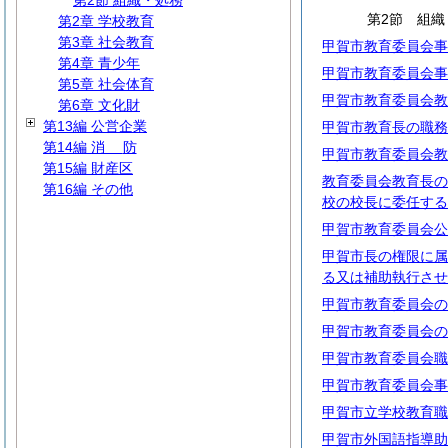
第2節 組織・処務
第2節 組織
第2章 学校教育
第3章 社会教育
甲賀市教育委員会事
第4章 青少年
甲賀市教育委員会事
第5章 社会体育
甲賀市教育委員会教
第6章 文化財
第13編 公営企業
甲賀市教育長の職務
第14編
消
防
甲賀市教育委員会教
第15編 財産区
教育委員会教育長の
第16編 その他
校の校長に委任する
甲賀市教育委員会公
甲賀市長の権限に属
る又は補助執行させ
甲賀市教育委員会の
甲賀市教育委員会の
甲賀市教育委員会職
甲賀市教育委員会事
甲賀市立学校教育職
甲賀市外国語指導助