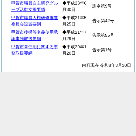
甲賀市職員自主研究グル
◆平成23年6
訓令第9号
ープ活動支援要綱
月30日
甲賀市職員人権研修推進
◆平成21年5
告示第42号
委員会設置要綱
月25日
甲賀市後援等名義使用承
◆平成21年7
告示第55号
認事務取扱要綱
月29日
甲賀市章使用に関する事
◆平成29年1
告示第1号
務取扱要綱
月20日
内容現在 令和8年3月30日