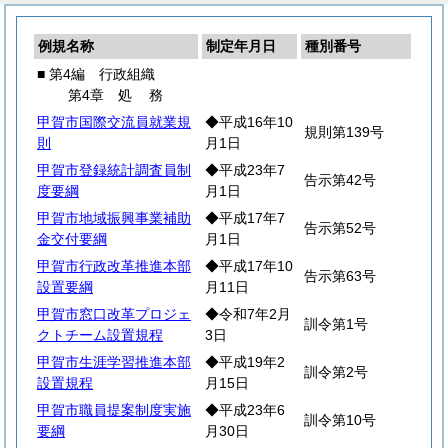
例規名称
制定年月日
種別番号
■ 第4編 行政組織
第4章
処
務
甲賀市国際交流員就業規
◆平成16年10
規則第139号
則
月1日
甲賀市登録統計調査員制
◆平成23年7
告示第42号
度要綱
月1日
甲賀市地域振興事業補助
◆平成17年7
告示第52号
金交付要綱
月1日
甲賀市行政改革推進本部
◆平成17年10
告示第63号
設置要綱
月11日
甲賀市窓口改革プロジェ
◆令和7年2月
訓令第1号
クトチーム設置規程
3日
甲賀市生涯学習推進本部
◆平成19年2
訓令第2号
設置規程
月15日
甲賀市職員提案制度実施
◆平成23年6
訓令第10号
要綱
月30日