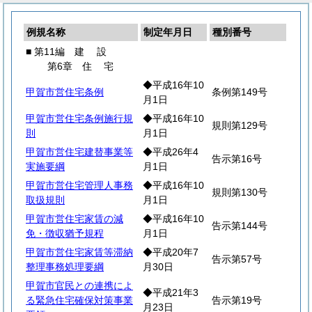
例規名称
制定年月日
種別番号
■ 第11編
建
設
第6章
住
宅
◆平成16年10
甲賀市営住宅条例
条例第149号
月1日
甲賀市営住宅条例施行規
◆平成16年10
規則第129号
則
月1日
甲賀市営住宅建替事業等
◆平成26年4
告示第16号
実施要綱
月1日
甲賀市営住宅管理人事務
◆平成16年10
規則第130号
取扱規則
月1日
甲賀市営住宅家賃の減
◆平成16年10
告示第144号
免・徴収猶予規程
月1日
甲賀市営住宅家賃等滞納
◆平成20年7
告示第57号
整理事務処理要綱
月30日
甲賀市官民との連携によ
◆平成21年3
る緊急住宅確保対策事業
告示第19号
月23日