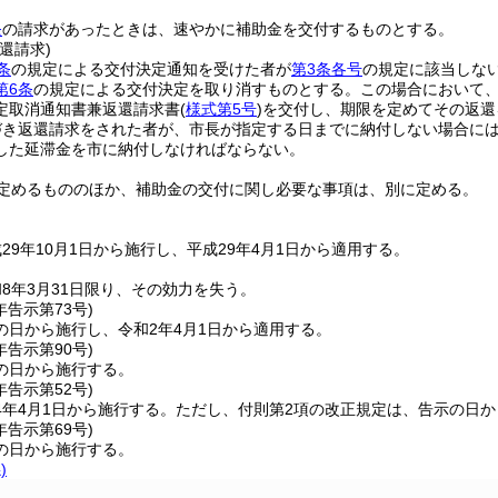
条
の請求があったときは、速やかに補助金を交付するものとする。
還請求)
条
の規定による交付決定通知を受けた者が
第3条各号
の規定に該当しな
第6条
の規定による交付決定を取り消すものとする。
この場合において
定取消通知書兼返還請求書
(
様式第5号
)
を交付し、期限を定めてその返還
づき返還請求をされた者が、市長が指定する日までに納付しない場合に
した延滞金を市に納付しなければならない。
定めるもののほか、補助金の交付に関し必要な事項は、別に定める。
29年10月1日から施行し、平成29年4月1日から適用する。
8年3月31日限り、その効力を失う。
年
告示第73号)
の日から施行し、令和2年4月1日から適用する。
年
告示第90号)
の日から施行する。
年
告示第52号)
4年4月1日から施行する。
ただし、付則第2項の改正規定は、告示の日か
年
告示第69号)
の日から施行する。
)