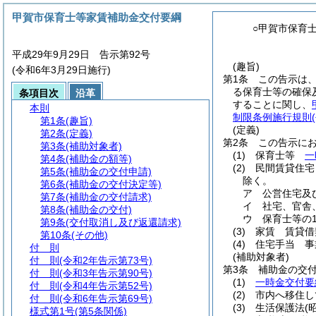
甲賀市保育士等家賃補助金交付要綱
○甲賀市保育
平成29年9月29日 告示第92号
(趣旨)
(令和6年3月29日施行)
第1条
この告示は
る保育士等の確保
条項目次
沿革
することに関し、
本則
制限条例施行規則
第1条
(趣旨)
(定義)
第2条
(定義)
第2条
この告示に
第3条
(補助対象者)
(1)
保育士等
一
第4条
(補助金の額等)
(2)
民間賃貸住宅
第5条
(補助金の交付申請)
除く。
第6条
(補助金の交付決定等)
ア
公営住宅及
第7条
(補助金の交付請求)
イ
社宅、官舎
第8条
(補助金の交付)
ウ
保育士等の
第9条
(交付取消し及び返還請求)
(3)
家賃 賃貸借
第10条
(その他)
(4)
住宅手当 事
付 則
(補助対象者)
付 則
(令和2年告示第73号)
第3条
補助金の交
付 則
(令和3年告示第90号)
(1)
一時金交付要
付 則
(令和4年告示第52号)
(2)
市内へ移住し
付 則
(令和6年告示第69号)
(3)
生活保護法
(
様式第1号
(第5条関係)