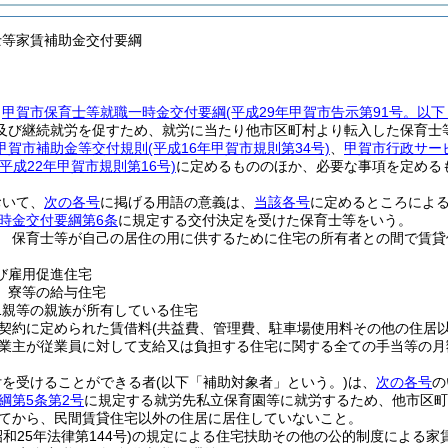
士等家賃補助金交付要綱
、
甲賀市保育士等就職一時金交付要綱
(平成29年甲賀市告示第91号。以
及び継続就労を促すため、就労に当たり他市区町村より転入した保育士
甲賀市補助金等交付規則
(平成16年甲賀市規則第34号)
、
甲賀市行政サー
(平成22年甲賀市規則第16号)
に定めるもののほか、必要な事項を定める
おいて、
次の各号
に掲げる用語の意義は、
当該各号
に定めるところによ
時金交付要綱第6条
に規定する交付決定を受けた保育士等をいう。
 保育士等が自己の居住の用に供するために住宅の所有者との間で賃貸
び雇用促進住宅
、寮等の給与住宅
1親等の親族が所有している住宅
契約に定められた賃借料
(共益費、管理費、駐車場使用料その他の住居以
業主が従業員に対して支給又は負担する住宅に関する全ての手当等の月
付を受けることができる者
(以下「補助対象者」という。)
は、
次の各号
の
綱第5条第2号
に規定する就労先私立保育園等に就労するため、他市区町
てから、民間賃貸住宅以外の住居に居住していないこと。
昭和25年法律第144号)
の規定による住宅扶助その他の公的制度による家