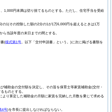
、1,000円未満は切り捨てるものとする。
ただし、住宅手当を受給
分の1
(その控除した額の2分の1が1万6,000円を超えるときは1万
から当該年度の末日までの間とする。
請書
(
様式第1号
。以下「交付申請書」という。)
に次に掲げる書類を
及び補助金の交付額を決定し、その旨を保育士等家賃補助金
(交付・
するものとする。
により算定した補助金の月額に家賃を完納した月数を乗じて求める
第4号
)
を市長に提出しなければならない。