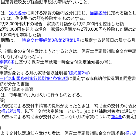
、固定資産税及び軽自動車税)
の滞納がないこと。
額は、
次の各号
に掲げる家賃の額の区分に応じ、
当該各号
に定める額とし
っては、住宅手当の額を控除するものとする。
万3,000円以下の場合 家賃の月額から1万2,000円を控除した額
万3,000円を超える場合 家賃の月額から2万3,000円を控除した額の2
1,000円を加算した額
る期間は、
一時金交付要綱第3条第2項第1号
に規定する起算日の属する月
)
が、補助金の交付を受けようとするときは、保育士等家賃補助金交付申
出しなければならない。
綱第6条
に基づく保育士等就職一時金交付決定通知書の写し
の写し
申請対象とする月の家賃領収証明書
(
様式第2号
)
ービス制限条例施行規則第4条第3項
に規定する市税納付状況調査同意書
額が分かる書類
必要と認める書類
は、毎年度10月又は3月に行うものとする。
等)
条
の規定による交付申請書の提出があったときは、補助金の交付の可否
(
様式第3号
。以下「交付決定通知」という。)
により補助対象者に通知
この告示による補助金が交付されていない月の家賃について
第4条
の規定
)
により交付決定通知を受けた者は、保育士等家賃補助金交付請求書
(
様式