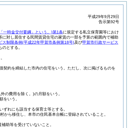
平成29年9月29日
告示第92号
下「一時金交付要綱」という。)
第1条
に規定する私立保育園等におけ
等に対し居住する民間賃貸住宅の家賃の一部を予算の範囲内で補助
ビス制限条例
(平成22年甲賀市条例第18号)
及び
甲賀市行政サービス
ものとする。
る。
借契約を締結した市内の住宅をいう。
ただし、次に掲げるものを
外の費用を除く。)
の月額をいう。
額をいう。
いずれにも該当する保育士等とする。
村から移住し、本市の住民基本台帳に登録されていること。
賃補助等を受けていないこと。