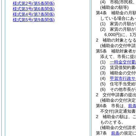
(4)
市税
(市民税
様式第2号
(第5条関係)
(補助金の額等)
様式第3号
(第6条関係)
第4条
補助金の月
様式第4号
(第7条関係)
している場合にあ
様式第5号
(第9条関係)
(1)
家賃の月額が2
(2)
家賃の月額が2
6,000円)
に、1万
2
補助の対象とな
(補助金の交付申請
第5条
補助対象者
添えて、市長に提
(1)
一時金交付要
(2)
賃貸借契約書
(3)
補助金の交付
(4)
甲賀市行政サ
(5)
住宅手当受給
(6)
その他市長が
2
交付申請書の提出
(補助金の交付決定
第6条
市長は、
前
不交付)
決定通知書
2
補助金の額は、
ものとする。
(補助金の交付請求
第7条
前条
の規定