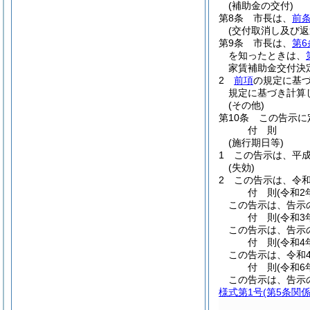
(補助金の交付)
第8条
市長は、
前
(交付取消し及び返
第9条
市長は、
第6
を知ったときは、
家賃補助金交付決
2
前項
の規定に基
規定に基づき計算
(その他)
第10条
この告示に
付
則
(施行期日等)
1
この告示は、平成
(失効)
2
この告示は、令和
付
則
(令和2
この告示は、告示
付
則
(令和3
この告示は、告示
付
則
(令和4
この告示は、令和
付
則
(令和6
この告示は、告示
様式第1号
(第5条関係