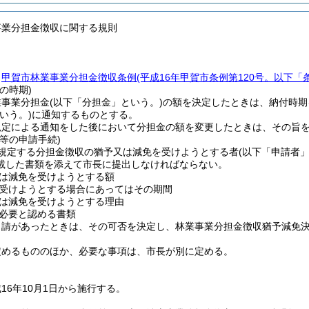
事業分担金徴収に関する規則
、
甲賀市林業事業分担金徴収条例
(平成16年甲賀市条例第120号。以下「
の時期)
業事業分担金
(以下「分担金」という。)
の額を決定したときは、納付時期
いう。)
に通知するものとする。
規定による通知をした後において分担金の額を変更したときは、その旨
等の申請手続)
規定する分担金徴収の猶予又は減免を受けようとする者
(以下「申請者」
載した書類を添えて市長に提出しなければならない。
は減免を受けようとする額
受けようとする場合にあってはその期間
は減免を受けようとする理由
必要と認める書類
申請があったときは、その可否を決定し、林業事業分担金徴収猶予減免
定めるもののほか、必要な事項は、市長が別に定める。
16年10月1日から施行する。