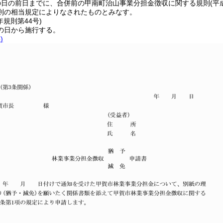
の日の前日までに、合併前の甲南町治山事業分担金徴収に関する規則
(平
則の相当規定によりなされたものとみなす。
年
規則第44号)
の日から施行する。
)