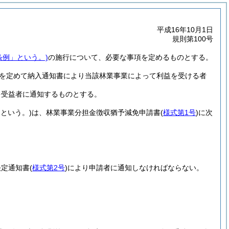
平成16年10月1日
規則第100号
条例」という。)
の施行について、必要な事項を定めるものとする。
を定めて納入通知書により当該林業事業によって利益を受ける者
を受益者に通知するものとする。
という。)
は、林業事業分担金徴収猶予減免申請書
(
様式第1号
)
に次
決定通知書
(
様式第2号
)
により申請者に通知しなければならない。