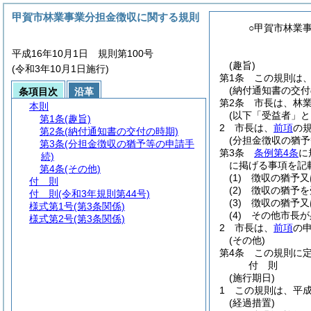
甲賀市林業事業分担金徴収に関する規則
○甲賀市林業
平成16年10月1日 規則第100号
(趣旨)
(令和3年10月1日施行)
第1条
この規則は
(納付通知書の交付
条項目次
沿革
第2条
市長は、林
本則
(以下「受益者」と
第1条
(趣旨)
2
市長は、
前項
の
第2条
(納付通知書の交付の時期)
(分担金徴収の猶予
第3条
(分担金徴収の猶予等の申請手
第3条
条例第4条
に
続)
に掲げる事項を記
第4条
(その他)
(1)
徴収の猶予又
付 則
(2)
徴収の猶予を
付 則
(令和3年規則第44号)
(3)
徴収の猶予又
様式第1号
(第3条関係)
(4)
その他市長が
様式第2号
(第3条関係)
2
市長は、
前項
の
(その他)
第4条
この規則に
付
則
(施行期日)
1
この規則は、平成
(経過措置)