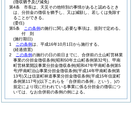
(徴収猶予及び減免)
第4条
市長は、天災その他特別の事情があると認めるとき
は、分担金の徴収を猶予し、又は減額し、若しくは免除す
ることができる。
(委任)
第5条
この条例
の施行に関し必要な事項は、規則で定める。
付
則
(施行期日)
1
この条例
は、平成16年10月1日から施行する。
(経過措置)
2
この条例
の施行の日の前日までに、合併前の土山町営林業
事業の分担金徴収条例
(昭和50年土山町条例第32号)
、甲南
町営林業開設事業分担金徴収条例
(昭和47年甲南町条例第5
号)
甲南町治山事業分担金徴収条例
(平成14年甲南町条例第
13号)
又は信楽町林道事業分担金徴収条例
(平成15年信楽町
条例第117号)
(以下これらを「合併前の条例」という。)
の
規定により現に行われている事業に係る分担金の徴収につ
いては、なお合併前の条例の例による。