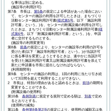
な事項は別に定める。
(施設等の利用許可)
第7条
市長は、
第5条
の規定による申請があった場合におい
て、センターの施設の利用を許可したときは、まちづくり
活動センター施設利用許可書
(
様式第5号
。以下「施設利用
許可書」という。)
を、センターの附属設備の利用を許可し
たときは、まちづくり活動センター附属設備利用許可書
(
様
式第6号
。以下「附属設備利用許可書」という。)
を、申請
者に交付するものとする。
(施設等の利用変更等)
第8条
前条
の規定により、センターの施設等の利用の許可を
受けた者
(以下「施設等利用許可者」という。)
が当該許可
に係る事項を変更しようとするときは、速やかに当該許可
を受けた施設利用許可書又は附属設備利用許可書を添えて
新たに申請書を市長に提出しなければならない。
(利用期間等)
第9条
センターの施設の利用は、1回の利用に当たり引き続
いて3日間を超えて利用することができない。
2
市長は、特別の理由があると認めるときは、
前項
の期間を
変更することができる。
(附属設備の使用料)
第10条
条例別表
に規定する規則で定める額は、
別表
で定め
るとおりとする。
(使用料の減免)
第11条
条例第8条第2項
の規定により、使用料の減額又は免