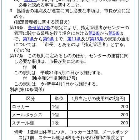
必要と認める事項に関すること。
3
協議会の組織及び運営に関し必要な事項は、市長が別に定
める。
(指定管理者に関する読替え)
第16条
条例第17条
の規定により、指定管理者がセンターの
管理に関する業務を行う場合における
第2条
から
第5条
ま
で、
第7条
から
第9条
まで、
第11条
及び
第13条
の規定の適用
については、「市長」とあるのは「指定管理者」とする。
(その他)
第17条
この規則に定めるもののほか、センターの運営に関
し必要な事項は、市長が別に定める。
付
則
この規則は、平成31年5月21日から施行する。
付
則
(令和5年
規則第17号)
この規則は、令和5年4月1日から施行する。
別表
(第10条関係)
区分
単位
1月当たりの使用料の額
(円)
ロッカー
1個
200
メールボックス
1個
200
スチール棚
1段
200
備考 1登録団体等につき、ロッカーは3個、メールボック
スは1個、スチール棚は4段をそれぞれ利用の限度とす