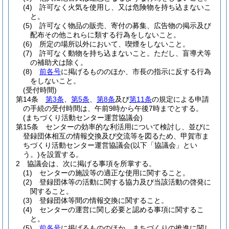
(4)
許可なく火気を使用し、又は危険物を持ち込まないこ
と。
(5)
許可なく物品の販売、寄付の募集、広告物の掲示及び
配布その他これらに類する行為をしないこと。
(6)
所定の場所以外において、喫煙をしないこと。
(7)
許可なく動物を持ち込まないこと。
ただし、盲導犬等
の補助犬は除く。
(8)
前各号
に掲げるもののほか、市長の指示に反する行為
をしないこと。
(受付時間)
第14条
第3条
、
第5条
、
第8条
及び
第11条
の規定による申請
の手続の受付時間は、午前9時から午後7時までとする。
(まちづくり活動センター運営協議会)
第15条
センターの効率的な利活用について検討し、並びに
登録団体相互の情報交換及び交流等を図るため、甲賀市ま
ちづくり活動センター運営協議会
(以下「協議会」とい
う。)
を設置する。
2
協議会は、次に掲げる事項を所掌する。
(1)
センターの施設等の適正な使用に関すること。
(2)
登録団体等の活動に関する協力及び当該活動の啓発に
関すること。
(3)
登録団体等間の情報交換に関すること。
(4)
センターの運営に関し必要と認める事項に関するこ
と。
(5)
前各号
に掲げるもののほか、まちづくりの推進に関し