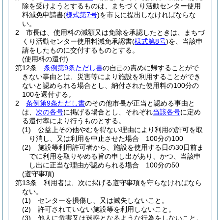
除を受けようとするものは、まちづくり活動センター使用
料減免申請書
(
様式第7号
)
を市長に提出しなければならな
い。
2
市長は、使用料の減額又は免除を承認したときは、まちづ
くり活動センター使用料減免承認書
(
様式第8号
)
を、当該申
請をしたものに交付するものとする。
(使用料の還付)
第12条
条例第9条ただし書
の自己の責めに帰することがで
きない事由とは、災害等により施設を利用することができ
ないと認められる場合とし、納付された使用料の100分の
100を還付する。
2
条例第9条ただし書
のその他市長が正当と認める事由と
は、
次の各号
に掲げる場合とし、それぞれ
当該各号
に定め
る還付率により行うものとする。
(1)
公益上その他やむを得ない理由により利用の許可を取
り消し、又は利用を中止させた場合 100分の100
(2)
施設等利用許可者から、施設を使用する日の30日前ま
でに利用を取りやめる旨の申し出があり、かつ、当該申
し出に正当な理由が認められる場合 100分の50
(遵守事項)
第13条
利用者は、次に掲げる遵守事項を守らなければなら
ない。
(1)
センターを損傷し、又は滅失しないこと。
(2)
許可されていない施設等を利用しないこと。
(3)
他人に危害又は迷惑となるような行為をしないこと。