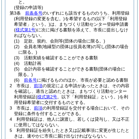
と。
(登録の申請等)
第3条
前条各号
のいずれにも該当するもののうち、利用登録
(利用登録の変更を含む。)
を希望するもの
(以下「利用登録
希望者」という。)
は、まちづくり活動センター登録申請書
(
様式第1号
)
に次に掲げる書類を添えて、市長に提出しなけ
ればならない。
(1)
定款、規約、会則等
(団体の場合に限る。)
(2)
会員名簿
(地縁型の団体は役員名簿)
の写し
(団体の場合
に限る。)
(3)
活動実績を確認することができる書類
(4)
活動計画
(5)
会計内容を確認することができる書類
(団体の場合に
限る。)
(6)
前各号
に掲げるもののほか、市長が必要と認める書類
2
市長は、
前項
の規定による申請があったときは、その内容
を確認し、適当と認めたときは、まちづくり活動センター
利用登録証
(
様式第2号
。以下「利用登録証」という。)
を利
用登録希望者に交付するものとする。
3
市長は、
前項
の利用登録証を交付する場合において、その
登録に条件を付することができる。
4
利用登録証は、他人に譲渡し、若しくは貸与し、又は不正
に使用してはならない。
5
利用登録証を紛失したとき又は記載事項に変更が生じたと
きは、速やかに市長に届け出なければならない。