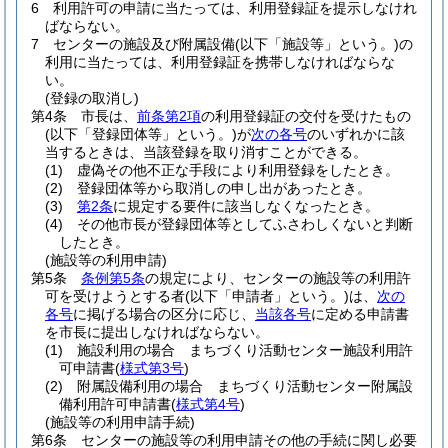
6
利用許可の申請に当たっては、利用登録証を提示しなけれ
ばならない。
7
センターの施設及び附属設備
(以下「施設等」という。)
の
利用に当たっては、利用登録証を携帯しなければならな
い。
(登録の取消し)
第4条
市長は、
前条第2項
の利用登録証の交付を受けたもの
(以下「登録団体等」という。)
が
次の各号
のいずれかに該
当するときは、当該登録を取り消すことができる。
(1)
虚偽その他不正な手段により利用登録をしたとき。
(2)
登録団体等から取消しの申し出があったとき。
(3)
第2条
に規定する要件に該当しなくなったとき。
(4)
その他市長が登録団体等としてふさわしくないと判断
したとき。
(施設等の利用申請)
第5条
条例第5条
の規定により、センターの施設等の利用許
可を受けようとする者
(以下「申請者」という。)
は、
次の
各号
に掲げる場合の区分に応じ、
当該各号
に定める申請書
を市長に提出しなければならない。
(1)
施設利用の場合 まちづくり活動センター施設利用許
可申請書
(
様式第3号
)
(2)
附属設備利用の場合 まちづくり活動センター附属設
備利用許可申請書
(
様式第4号
)
(施設等の利用申請手続)
第6条
センターの施設等の利用申請その他の手続に関し必要