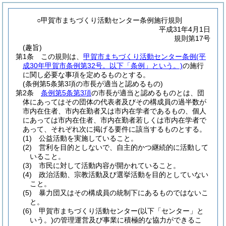
○甲賀市まちづくり活動センター条例施行規則
平成31年4月1日
規則第17号
(趣旨)
第1条
この規則は、
甲賀市まちづくり活動センター条例
(平
成30年甲賀市条例第32号。以下「条例」という。)
の施行
に関し必要な事項を定めるものとする。
(条例第5条第3項の市長が適当と認めるもの)
第2条
条例第5条第3項
の市長が適当と認めるものとは、団
体にあってはその団体の代表者及びその構成員の過半数が
市内在住者、市内在勤者又は市内在学者であるもの、個人
にあっては市内在住者、市内在勤者若しくは市内在学者で
あって、それぞれ次に掲げる要件に該当するものとする。
(1)
公益活動を実施していること。
(2)
営利を目的としないで、自主的かつ継続的に活動して
いること。
(3)
市民に対して活動内容が開かれていること。
(4)
政治活動、宗教活動及び選挙活動を目的としていない
こと。
(5)
暴力団又はその構成員の統制下にあるものではないこ
と。
(6)
甲賀市まちづくり活動センター
(以下「センター」と
いう。)
の管理運営及び事業に積極的な協力ができるこ