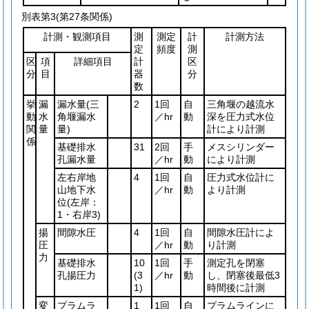
別表第3
(第27条関係)
計測・観測項目
測
測定
計
計測方法
定
頻度
測
区
項
詳細項目
計
区
分
目
器
分
数
挙
漏
漏水量
(三
2
1回
自
三角堰の越流水
動
水
角堰漏水
／hr
動
深を圧力式水位
関
量
量)
計により計測
係
基礎排水
31
2回
手
メスシリンダー
孔漏水量
／hr
動
により計測
左右岸地
4
1回
自
圧力式水位計に
山地下水
／hr
動
より計測
位
(左岸：
1・右岸3)
揚
間隙水圧
4
1回
自
間隙水圧計によ
圧
／hr
動
り計測
力
基礎排水
10
1回
手
測定孔を閉塞
孔揚圧力
(3
／hr
動
し、閉塞後最低3
1)
時間後に計測
変
プラムラ
1
1回
自
プラムラインに