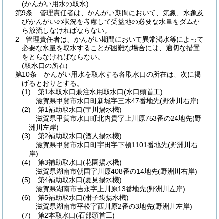
(かんがい用水の取水)
第9条
管理責任者は、かんがい期間において、気象、水象及
びかんがいの状況を考慮して受益地の必要な水量をダムか
ら放流しなければならない。
2
管理責任者は、かんがい期間において異常渇水等によって
必要な水量を取水することが困難な場合には、適切な措置
をとらなければならない。
(取水口の所在)
第10条
かんがい用水を取水する各取水口の所在は、次に掲
げるとおりとする。
(1)
第1本取水口兼注水用取水口
(水口頭首工)
滋賀県甲賀市水口町新城字三木47番地先
(野洲川右岸)
(2)
第1補助取水口
(宇川揚水機)
滋賀県甲賀市水口町北内貴字上川原753番の24地先
(野
洲川左岸)
(3)
第2補助取水口
(酒人揚水機)
滋賀県甲賀市水口町宇田字下頓1101番地先
(野洲川右
岸)
(4)
第3補助取水口
(花園揚水機)
滋賀県湖南市朝国字川原408番の14地先
(野洲川右岸)
(5)
第4補助取水口
(夏見揚水機)
滋賀県湖南市吉永字上川原13番地先
(野洲川左岸)
(6)
第5補助取水口
(柑子袋揚水機)
滋賀県湖南市平松字西川原2番の3地先
(野洲川左岸)
(7)
第2本取水口
(石部頭首工)