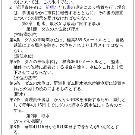
のについては、この限りでない。
2
管理責任者は、
前項ただし書
の規定により措置を行う場合
は、事後速やかに市長に報告するとともに、その後の措置
についての指示を受けなければならない。
第2章
貯水、取水又は放流に関する事項
第1節
ダムの水位及び貯水
(常時満水位)
第4条
ダムの常時満水位は、標高389.5メートルとし、自然
越流による場合を除き、水位をこれより上昇させてはなら
ない。
(最低水位)
第5条
ダムの最低水位は、標高366.0メートルとし、監査、
補修その他特に必要とする場合を除き、水位をこれより低
下させてはならない。
(水位の基準)
第6条
ダムの水位は、野洲川ダム貯水池水位観測所に設置さ
れた水位計の読みによるものとする。
(貯水)
第7条
管理責任者は、かんがい用水を確保するため、原則と
して毎年4月15日までにダムの貯水を満水位にするものと
する。
第2節
取水
(かんがい期間)
第8条
毎年4月15日から9月30日までをかんがい期間とす
る。