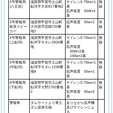
3号警報局
滋賀県甲賀市土山町
サイレン0.75kw×1
無
(八丈岩)
鮎河字大谷817番地2
基
線
拡声装置 50W×4
基
3号警報局
滋賀県甲賀市土山町
拡声装置 50w×2
有
延長スピー
大河原字恋南720番
基
線
カー
地2
4号警報局
滋賀県甲賀市土山町
サイレン0.75kw×1
無
(上鮎河)
鮎河字モタレ2826番
基
線
地
拡声装置
50W×2基
100w×2基
5号警報局
滋賀県甲賀市土山町
サイレン0.75kw×1
無
(中鮎河)
鮎河字モタレ1238番
基
線
地8
拡声装置 50w×2
基
6号警報局
滋賀県甲賀市土山町
サイレン0.75kw×1
無
(下鮎河)
鮎河字大野2702番地
基
線
2
拡声装置 50w×4
基
警報車
ダムサイトより青土
走りながら拡声機
ダム堤体天端
及びサイレンによ
る