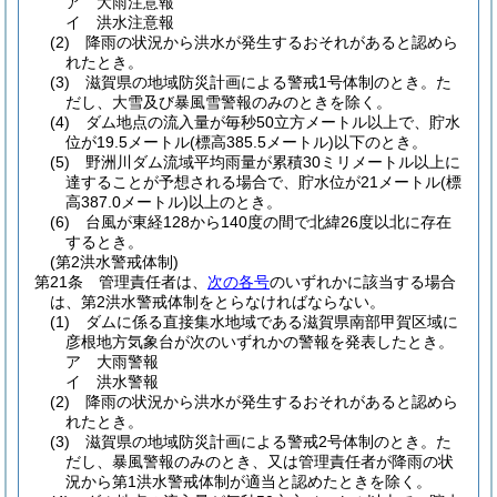
ア
大雨注意報
イ
洪水注意報
(2)
降雨の状況から洪水が発生するおそれがあると認めら
れたとき。
(3)
滋賀県の地域防災計画による警戒1号体制のとき。
た
だし、大雪及び暴風雪警報のみのときを除く。
(4)
ダム地点の流入量が毎秒50立方メートル以上で、貯水
位が19.5メートル
(標高385.5メートル)
以下のとき。
(5)
野洲川ダム流域平均雨量が累積30ミリメートル以上に
達することが予想される場合で、貯水位が21メートル
(標
高387.0メートル)
以上のとき。
(6)
台風が東経128から140度の間で北緯26度以北に存在
するとき。
(第2洪水警戒体制)
第21条
管理責任者は、
次の各号
のいずれかに該当する場合
は、第2洪水警戒体制をとらなければならない。
(1)
ダムに係る直接集水地域である滋賀県南部甲賀区域に
彦根地方気象台が次のいずれかの警報を発表したとき。
ア
大雨警報
イ
洪水警報
(2)
降雨の状況から洪水が発生するおそれがあると認めら
れたとき。
(3)
滋賀県の地域防災計画による警戒2号体制のとき。
た
だし、暴風警報のみのとき、又は管理責任者が降雨の状
況から第1洪水警戒体制が適当と認めたときを除く。