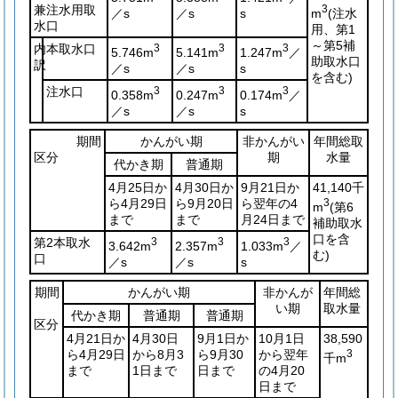
兼注水用取
3
／s
／s
s
m
(注水
水口
用、第1
～第5補
内
本取水口
3
3
3
5.746m
5.141m
1.247m
／
助取水口
訳
／s
／s
s
を含む)
注水口
3
3
3
0.358m
0.247m
0.174m
／
／s
／s
s
期間
かんがい期
非かんがい
年間総取
区分
期
水量
代かき期
普通期
4月25日か
4月30日か
9月21日か
41,140千
ら4月29日
ら9月20日
ら翌年の4
3
m
(第6
まで
まで
月24日まで
補助取水
口を含
第2本取水
3
3
3
3.642m
2.357m
1.033m
／
む)
口
／s
／s
s
期間
かんがい期
非かんが
年間総
い期
取水量
代かき期
普通期
普通期
区分
4月21日か
4月30日
9月1日か
10月1日
38,590
ら4月29日
から8月3
ら9月30
から翌年
3
千m
まで
1日まで
日まで
の4月20
日まで