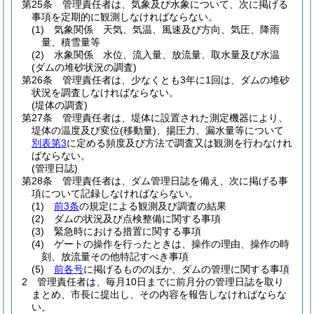
第25条
管理責任者は、気象及び水象について、次に掲げる
事項を定期的に観測しなければならない。
(1)
気象関係 天気、気温、風速及び方向、気圧、降雨
量、積雪量等
(2)
水象関係 水位、流入量、放流量、取水量及び水温
(ダムの堆砂状況の調査)
第26条
管理責任者は、少なくとも3年に1回は、ダムの堆砂
状況を調査しなければならない。
(堤体の調査)
第27条
管理責任者は、堤体に設置された測定機器により、
堤体の温度及び変位
(移動量)
、揚圧力、漏水量等について
別表第3
に定める頻度及び方法で調査又は観測を行わなけれ
ばならない。
(管理日誌)
第28条
管理責任者は、ダム管理日誌を備え、次に掲げる事
項について記録しなければならない。
(1)
前3条
の規定による観測及び調査の結果
(2)
ダムの状況及び点検整備に関する事項
(3)
緊急時における措置に関する事項
(4)
ゲートの操作を行ったときは、操作の理由、操作の時
刻、放流量その他特記すべき事項
(5)
前各号
に掲げるもののほか、ダムの管理に関する事項
2
管理責任者は、毎月10日までに前月分の管理日誌を取り
まとめ、市長に提出し、その内容を報告しなければならな
い。