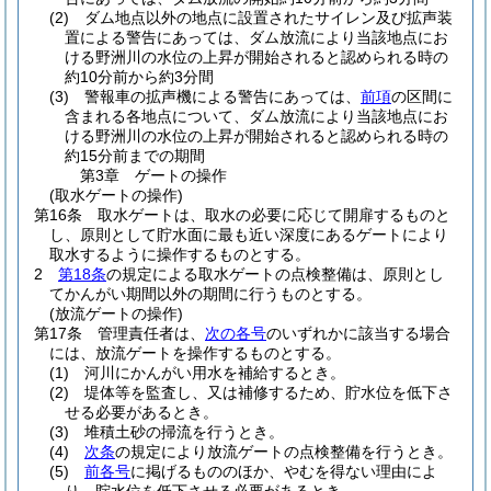
(2)
ダム地点以外の地点に設置されたサイレン及び拡声装
置による警告にあっては、ダム放流により当該地点にお
ける野洲川の水位の上昇が開始されると認められる時の
約10分前から約3分間
(3)
警報車の拡声機による警告にあっては、
前項
の区間に
含まれる各地点について、ダム放流により当該地点にお
ける野洲川の水位の上昇が開始されると認められる時の
約15分前までの期間
第3章
ゲートの操作
(取水ゲートの操作)
第16条
取水ゲートは、取水の必要に応じて開扉するものと
し、原則として貯水面に最も近い深度にあるゲートにより
取水するように操作するものとする。
2
第18条
の規定による取水ゲートの点検整備は、原則とし
てかんがい期間以外の期間に行うものとする。
(放流ゲートの操作)
第17条
管理責任者は、
次の各号
のいずれかに該当する場合
には、放流ゲートを操作するものとする。
(1)
河川にかんがい用水を補給するとき。
(2)
堤体等を監査し、又は補修するため、貯水位を低下さ
せる必要があるとき。
(3)
堆積土砂の掃流を行うとき。
(4)
次条
の規定により放流ゲートの点検整備を行うとき。
(5)
前各号
に掲げるもののほか、やむを得ない理由によ