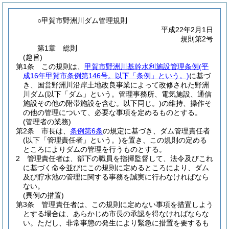
○甲賀市野洲川ダム管理規則
平成22年2月1日
規則第2号
第1章
総則
(趣旨)
第1条
この規則は、
甲賀市野洲川基幹水利施設管理条例
(平
成16年甲賀市条例第146号。以下「条例」という。)
に基づ
き、国営野洲川沿岸土地改良事業によって改修された野洲
川ダム
(以下「ダム」という。管理事務所、電気施設、通信
施設その他の附帯施設を含む。以下同じ。)
の維持、操作そ
の他の管理について、必要な事項を定めるものとする。
(管理者の業務)
第2条
市長は、
条例第6条
の規定に基づき、ダム管理責任者
(以下「管理責任者」という。)
を置き、この規則の定める
ところによりダムの管理を行うものとする。
2
管理責任者は、部下の職員を指揮監督して、法令及びこれ
に基づく命令並びにこの規則に定めるところにより、ダム
及び貯水池の管理に関する事務を誠実に行わなければなら
ない。
(異例の措置)
第3条
管理責任者は、この規則に定めない事項を措置しよう
とする場合は、あらかじめ市長の承認を得なければならな
い。
ただし、非常事態の発生により緊急に措置を要するも