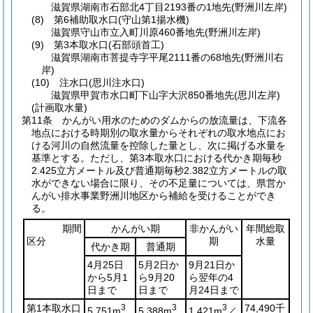
滋賀県湖南市石部北4丁目2193番の1地先
(野洲川左岸)
(8)
第6補助取水口
(守山第1揚水機)
滋賀県守山市立入町川原460番地先
(野洲川左岸)
(9)
第3本取水口
(石部頭首工)
滋賀県湖南市菩提寺字平尾2111番の68地先
(野洲川右
岸)
(10)
注水口
(思川注水口)
滋賀県甲賀市水口町下山字大沢850番地先
(思川左岸)
(計画取水量)
第11条
かんがい用水のためのダムからの放流量は、下流各
地点における時期別の取水量からそれぞれの取水地点にお
ける河川の自然流量を控除した量とし、次に掲げる水量を
基準とする。
ただし、第3本取水口における代かき期毎秒
2.425立方メートル及び普通期毎秒2.382立方メートルの取
水ができない場合に限り、その不足量については、県営か
んがい排水事業野洲川地区から補給を受けることができ
る。
期間
かんがい期
非かんがい
年間総取
区分
期
水量
代かき期
普通期
4月25日
5月2日か
9月21日か
から5月1
ら9月20
ら翌年の4
日まで
日まで
月24日まで
第1本取水口
3
3
3
74,490千
5.751m
5.388m
1.421m
／