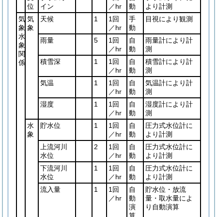
位
イン
／hr
動
より計測
気
気
天候
1
1回
手
目視により観測
象
象
／hr
動
水
雨量
5
1回
自
雨量計により計
象
／hr
動
測
関
積雪深
1
1回
自
積雪計により計
係
／hr
動
測
気温
1
1回
自
気温計により計
／hr
動
測
湿度
1
1回
自
湿度計により計
／hr
動
測
水
貯水位
1
1回
自
圧力式水位計に
象
／hr
動
より計測
上流河川
2
1回
自
圧力式水位計に
水位
／hr
動
より計測
下流河川
1
1回
自
圧力式水位計に
水位
／hr
動
より計測
流入量
1
1回
自
貯水位・放流
／hr
動
量・取水量によ
演
り自動演算
算