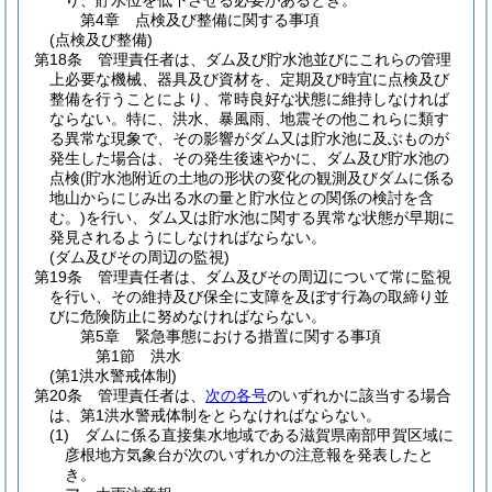
り、貯水位を低下させる必要があるとき。
第4章
点検及び整備に関する事項
(点検及び整備)
第18条
管理責任者は、ダム及び貯水池並びにこれらの管理
上必要な機械、器具及び資材を、定期及び時宜に点検及び
整備を行うことにより、常時良好な状態に維持しなければ
ならない。
特に、洪水、暴風雨、地震その他これらに類す
る異常な現象で、その影響がダム又は貯水池に及ぶものが
発生した場合は、その発生後速やかに、ダム及び貯水池の
点検
(貯水池附近の土地の形状の変化の観測及びダムに係る
地山からにじみ出る水の量と貯水位との関係の検討を含
む。)
を行い、ダム又は貯水池に関する異常な状態が早期に
発見されるようにしなければならない。
(ダム及びその周辺の監視)
第19条
管理責任者は、ダム及びその周辺について常に監視
を行い、その維持及び保全に支障を及ぼす行為の取締り並
びに危険防止に努めなければならない。
第5章
緊急事態における措置に関する事項
第1節
洪水
(第1洪水警戒体制)
第20条
管理責任者は、
次の各号
のいずれかに該当する場合
は、第1洪水警戒体制をとらなければならない。
(1)
ダムに係る直接集水地域である滋賀県南部甲賀区域に
彦根地方気象台が次のいずれかの注意報を発表したと
き。