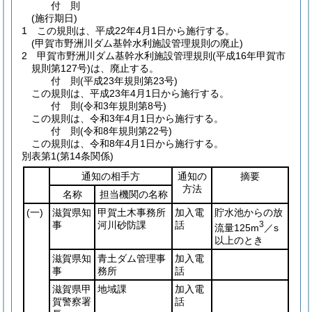
付
則
(施行期日)
1
この規則は、平成22年4月1日から施行する。
(甲賀市野洲川ダム基幹水利施設管理規則の廃止)
2
甲賀市野洲川ダム基幹水利施設管理規則
(平成16年甲賀市
規則第127号)
は、廃止する。
付
則
(平成23年
規則第23号)
この規則は、平成23年4月1日から施行する。
付
則
(令和3年
規則第8号)
この規則は、令和3年4月1日から施行する。
付
則
(令和8年
規則第22号)
この規則は、令和8年4月1日から施行する。
別表第1
(第14条関係)
通知の相手方
通知の
摘要
方法
名称
担当機関の名称
(一)
滋賀県知
甲賀土木事務所
加入電
貯水池からの放
事
河川砂防課
話
3
流量125m
／s
以上のとき
滋賀県知
青土ダム管理事
加入電
事
務所
話
滋賀県甲
地域課
加入電
賀警察署
話