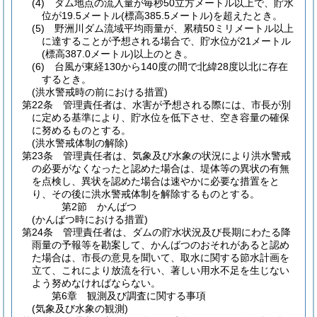
(4)
ダム地点の流入量が毎秒50立方メートル以上で、貯水
位が19.5メートル
(標高385.5メートル)
を超えたとき。
(5)
野洲川ダム流域平均雨量が、累積50ミリメートル以上
に達することが予想される場合で、貯水位が21メートル
(標高387.0メートル)
以上のとき。
(6)
台風が東経130から140度の間で北緯28度以北に存在
するとき。
(洪水警戒時の前における措置)
第22条
管理責任者は、水害が予想される際には、市長が別
に定める基準により、貯水位を低下させ、空き容量の確保
に努めるものとする。
(洪水警戒体制の解除)
第23条
管理責任者は、気象及び水象の状況により洪水警戒
の必要がなくなったと認めた場合は、堤体等の異状の有無
を点検し、異状を認めた場合は速やかに必要な措置をと
り、その後に洪水警戒体制を解除するものとする。
第2節
かんばつ
(かんばつ時における措置)
第24条
管理責任者は、ダムの貯水状況及び長期にわたる降
雨量の予報等を勘案して、かんばつのおそれがあると認め
た場合は、市長の意見を聞いて、取水に関する節水計画を
立て、これにより放流を行い、著しい用水不足を生じない
よう努めなければならない。
第6章
観測及び調査に関する事項
(気象及び水象の観測)