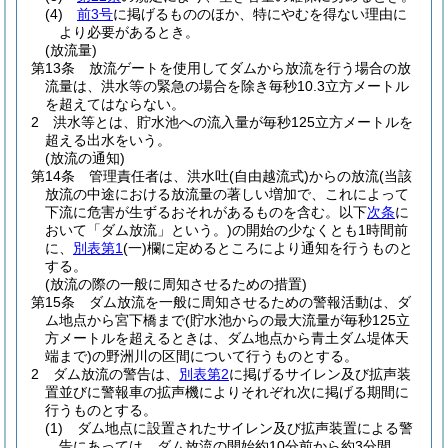
(4)
前3号
に掲げるもののほか、特にやむを得ない理由に
より必要があるとき。
(放流量)
第13条
放流ゲートを使用してダムから放流を行う場合の放
流量は、洪水等の緊急の場合を除き毎秒10.3立方メートル
を超えてはならない。
2
洪水等とは、貯水池への流入量が毎秒125立方メートルを
超える出水をいう。
(放流の通知)
第14条
管理責任者は、洪水吐
(自由越流式)
からの放流
(当該
放流の中途における放流量の著しい増加で、これによって
下流に危害が生ずるおそれがあるものを含む。以下
次条
に
おいて「ダム放流」という。)
の開始の少なくとも1時間前
に、
別表第1
(一)
欄に定めるところにより通知を行うものと
する。
(放流の際の一般に周知させるための措置)
第15条
ダム放流を一般に周知させるための警報活動は、ダ
ム地点から宮下橋まで
(貯水池からの最大流量が毎秒125立
方メートルを超えるときは、ダム地点から青土ダム堤体天
端まで)
の野洲川の区間について行うものとする。
2
ダム放流の警告は、
別表第2
に掲げるサイレン及び拡声装
置並びに警報車の拡声機によりそれぞれ次に掲げる期間に
行うものとする。
(1)
ダム地点に設置されたサイレン及び拡声装置による警
告にあっては、ダム放流の開始約10分前から約3分間