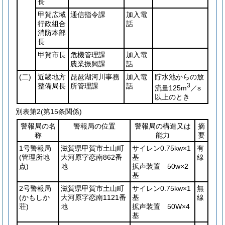
長
甲賀広域
通信指令課
加入電
行政組合
話
消防本部
長
甲賀市長
危機管理課
加入電
農業振興課
話
(二)
近畿地方
琵琶湖河川事務
加入電
貯水池からの放
整備局長
所管理課
話
3
流量125m
／s
以上のとき
別表第2
(第15条関係)
警報局の名
警報局の位置
警報局の構造又は
摘
称
能力
要
1号警報局
滋賀県甲賀市土山町
サイレン0.75kw×1
有
(管理所地
大河原字恋南862番
基
線
点)
地
拡声装置 50w×2
基
2号警報局
滋賀県甲賀市土山町
サイレン0.75kw×1
無
(かもしか
大河原字恋南1121番
基
線
荘)
地
拡声装置 50W×4
基