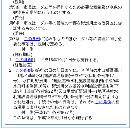
(観測)
第5条
市長は、ダム等を操作するため必要な気象及び水象の
観測を定期的に行うものとする。
(委託)
第6条
市長は、ダム等の管理の一部を野洲川土地改良区に委
託するものとする。
(委任)
第7条
この条例
に定めるもののほか、ダム等の管理に関し必
要な事項は、規則で定める。
付
則
(施行期日)
1
この条例
は、平成16年10月1日から施行する。
(経過措置)
2
この条例
の施行の日の前日までに、合併前の水口町野洲川
―1地区基幹水利施設管理条例
(平成9年水口町条例第17
号)
、水口町野洲川―2地区基幹水利施設管理条例
(平成9年
水口町条例第18号)
、野洲川ダム基幹水利施設管理条例
(平
成9年土山町条例第22号)
又は甲賀町野洲川―1地区基幹水
利施設管理条例
(平成9年甲賀町条例第4号)
の規定によりな
された処分、手続その他の行為は、それぞれ
この条例
の相
当規定によりなされたものとみなす。
付
則
(平成17年
条例第77号)
この条例は、平成18年4月1日から施行する。