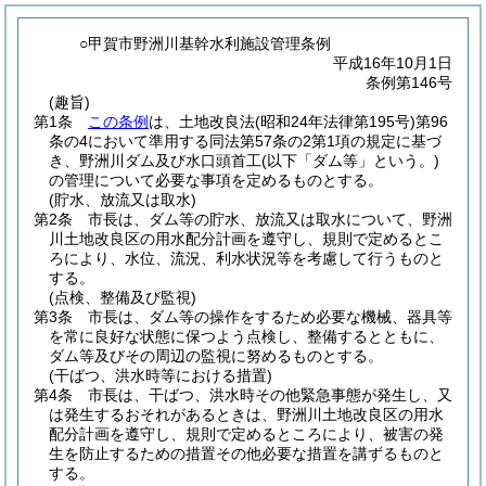
○甲賀市野洲川基幹水利施設管理条例
平成16年10月1日
条例第146号
(趣旨)
第1条
この条例
は、土地改良法
(昭和24年法律第195号)
第96
条の4において準用する同法第57条の2第1項の規定に基づ
き、野洲川ダム及び水口頭首工
(以下「ダム等」という。)
の管理について必要な事項を定めるものとする。
(貯水、放流又は取水)
第2条
市長は、ダム等の貯水、放流又は取水について、野洲
川土地改良区の用水配分計画を遵守し、規則で定めるとこ
ろにより、水位、流況、利水状況等を考慮して行うものと
する。
(点検、整備及び監視)
第3条
市長は、ダム等の操作をするため必要な機械、器具等
を常に良好な状態に保つよう点検し、整備するとともに、
ダム等及びその周辺の監視に努めるものとする。
(干ばつ、洪水時等における措置)
第4条
市長は、干ばつ、洪水時その他緊急事態が発生し、又
は発生するおそれがあるときは、野洲川土地改良区の用水
配分計画を遵守し、規則で定めるところにより、被害の発
生を防止するための措置その他必要な措置を講ずるものと
する。