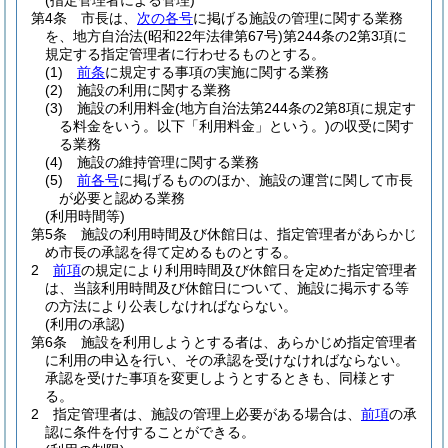
(指定管理者による管理)
第4条
市長は、
次の各号
に掲げる施設の管理に関する業務
を、地方自治法
(昭和22年法律第67号)
第244条の2第3項に
規定する指定管理者に行わせるものとする。
(1)
前条
に規定する事項の実施に関する業務
(2)
施設の利用に関する業務
(3)
施設の利用料金
(地方自治法第244条の2第8項に規定す
る料金をいう。以下「利用料金」という。)
の収受に関す
る業務
(4)
施設の維持管理に関する業務
(5)
前各号
に掲げるもののほか、施設の運営に関して市長
が必要と認める業務
(利用時間等)
第5条
施設の利用時間及び休館日は、指定管理者があらかじ
め市長の承認を得て定めるものとする。
2
前項
の規定により利用時間及び休館日を定めた指定管理者
は、当該利用時間及び休館日について、施設に掲示する等
の方法により公表しなければならない。
(利用の承認)
第6条
施設を利用しようとする者は、あらかじめ指定管理者
に利用の申込を行い、その承認を受けなければならない。
承認を受けた事項を変更しようとするときも、同様とす
る。
2
指定管理者は、施設の管理上必要がある場合は、
前項
の承
認に条件を付することができる。