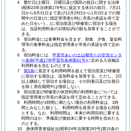
4 繁忙日(土曜日、日曜日及び国民の祝日に関する法律
(昭和23年法律第178号)に規定する休日の前日、7月21
日から8月31日まで及び12月29日から1月3日までの期
間中の日並びに指定管理者が特に市長の承認を得て定
めた日をいう。)に宿泊室及び研修室に宿泊する場合
は、当該利用料金の10割以内の額を加算することがで
きる。
5 宿泊料金には食事料金を含まず、朝食、夕食、宴会料
理等の食事料金は指定管理者が市長の承認を得て定め
る。
6 宿泊料金には、
甲賀市あいの土山都市との交流センタ
ー条例(平成17年甲賀市条例第61号)
に定める入浴施設
利用料金を含むものとする。
7
第5条
に規定する利用時間を超えて宿泊室及び研修室
に宿泊する場合は、追加料金を加算する。ただし、2日
以上継続して宿泊する場合は、その到着日及び出発日
を除く滞在期間中は徴収しない。
8 宿泊室及び研修室の休憩利用の利用料金については、
指定管理者が市長の承認を得て定めることができる。
9 利用時間が1時間に満たない場合の利用料金は、1時
間とみなした額とし、利用時間を延長する場合も同様
とする。なお、利用時間は、本来の利用目的に要する
時間のほか、準備及び後始末に要する時間を含めたも
のとする。
10 身体障害者福祉法(昭和24年法律第283号)第15条の