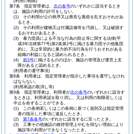
(利用の制限)
第7条
指定管理者は、
次の各号
のいずれかに該当するとき
は、施設の利用の許可をしない。
(1)
その利用が公の秩序又は善良な風俗を乱すおそれがあ
るとき。
(2)
その利用が建物又は付属設備等を汚損し、又は破損す
るおそれがあるとき。
(3)
暴力団員による不当な行為の防止等に関する法律
(平
成3年法律第77号)
第2条第2号に掲げる暴力団その他集団
的に、又は常習的に暴力的不法行為を行うおそれがある
組織の利益になると認められるとき。
(4)
前3号
に掲げるもののほか、施設の管理及び運営上支
障があると認めるとき。
(利用者の遵守事項)
第8条
利用者は、指定管理者が指示した事項を遵守しなけれ
ばならない。
(利用承認の取消し等)
第9条
指定管理者は、利用者が
次の各号
のいずれかに該当す
るときは、利用承認を取り消し、又は利用の制限若しくは
中止を命ずることができる。
(1)
この条例若しくはこの条例に基づく規則又は指定管理
者の指示した事項に違反したとき。
(2)
第7条各号
のいずれかに該当するに至ったとき。
(3)
工事その他施設の維持管理上やむを得ない理由により
施設等の利用ができなくなったとき。