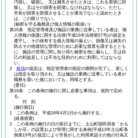
汚損し、破損し、又は滅失させたときは、これを原状に回
復し、又はその損害を賠償しなければならない。
ただし、
市長が損害を賠償させることが適当でないと認めたとき
は、この限りでない。
(秘密を守る義務及び個人情報の取扱い)
第15条
指定管理者及び施設の業務に従事している者は、個
人情報の保護に関する法律
(平成15年法律第57号)
の規定を
遵守し、その保有する個人情報の漏えい、損傷又は滅失の
防止その他適切な管理のために必要な措置を講ずるととも
に、施設の管理に関し知り得た秘密を他に漏らし、又は自
己の利益若しくは不当な目的のために利用してはならな
い。
2
前項
の規定は、指定管理者の指定の期間が完了し、若しく
は指定を取り消され、又は施設の業務に従事している者が
職務を退いた後においても、同様とする。
(委任)
第16条
この条例の施行に関し必要な事項は、規則で定め
る。
付
則
(施行期日)
1
この条例は、平成18年4月1日から施行する。
(経過措置)
2
この条例の施行の日の前日までに、土山町国民宿舎「かも
しか荘」の設置および管理に関する条例
(平成13年土山町条
例第19号)
の規定により市長がした利用承認その他の行為又