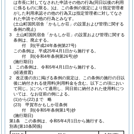
は市長に対してなされた申請その他の行為
(同日以後の利用
に係るものに限る。)
は、この条例の規定により指定管理者
がした利用承認その他の行為又は指定管理者に対してなさ
れた申請その他の行為とみなす。
(土山町国民宿舎「かもしか荘」の設置および管理に関する
条例の廃止)
3
土山町国民宿舎「かもしか荘」の設置および管理に関する
条例は、廃止する。
付
則
(平成24年
条例第27号)
この条例は、平成25年4月1日から施行する。
付
則
(令和4年
条例第26号)
抄
(施行期日)
1
この条例は、令和5年4月1日から施行する。
(経過措置)
2
改正後の次に掲げる条例の規定は、この条例の施行の日以
後に納付される使用料
(利用料金を含む。以下この項におい
て同じ。)
について適用し、同日前に納付された使用料につ
いては、なお従前の例による。
(1)から(22)まで
略
(23)
甲賀市かもしか荘条例
付
則
(令和5年
条例第1号)
抄
(施行期日)
第1条
この条例は、令和5年4月1日から施行する。
別表
(第10条関係)