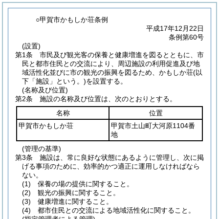
○甲賀市かもしか荘条例
平成17年12月22日
条例第60号
(設置)
第1条
市民及び観光客の保養と健康増進を図るとともに、市
民と都市住民との交流により、周辺施設の利用促進及び地
域活性化並びに市の観光の振興を図るため、かもしか荘
(以
下「施設」という。)
を設置する。
(名称及び位置)
第2条
施設の名称及び位置は、次のとおりとする。
名称
位置
甲賀市かもしか荘
甲賀市土山町大河原1104番
地
(管理の基準)
第3条
施設は、常に良好な状態にあるように管理し、次に掲
げる事項のために、効率的かつ適正に運用しなければなら
ない。
(1)
保養の場の提供に関すること。
(2)
観光の振興に関すること。
(3)
健康増進に関すること。
(4)
都市住民との交流による地域活性化に関すること。