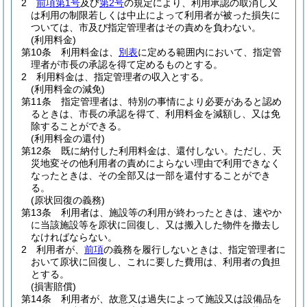
2
前項第1号
及び
第2号
の規定により、利用承認の取消し又
は利用の制限若しくは中止によって利用者が被った損失に
ついては、市及び指定管理者はその責めを負わない。
(利用料金)
第10条
利用料金は、
別表
に定める範囲内において、指定管
理者が市長の承認を得て定めるものとする。
2
利用料金は、指定管理者の収入とする。
(利用料金の減免)
第11条
指定管理者は、特別の事情により必要があると認め
るときは、市長の承認を得て、利用料金を減額し、又は免
除することができる。
(利用料金の還付)
第12条
既に納付した利用料金は、還付しない。
ただし、天
災地変その他利用者の責めによらない理由で利用できなく
なったときは、その全部又は一部を還付することができ
る。
(原状回復の義務)
第13条
利用者は、施設等の利用が終わったときは、速やか
に当該施設等を原状に回復し、又は搬入した物件を撤去し
なければならない。
2
利用者が、
前項
の義務を履行しないときは、指定管理者に
おいて原状に回復し、これに要した費用は、利用者の負担
とする。
(損害賠償)
第14条
利用者が、故意又は過失によって施設又は設備品を