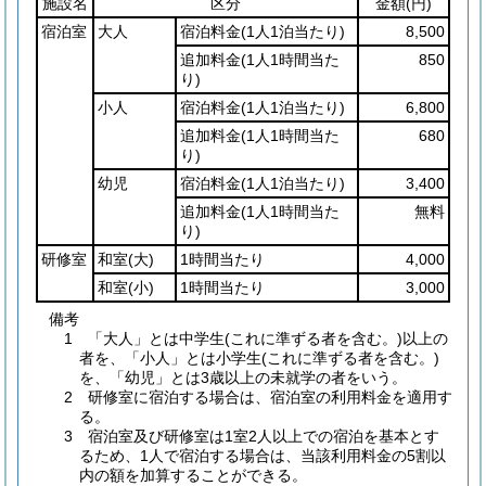
施設名
区分
金額
(円)
宿泊室
大人
宿泊料金
(1人1泊当たり)
8,500
追加料金
(1人1時間当た
850
り)
小人
宿泊料金
(1人1泊当たり)
6,800
追加料金
(1人1時間当た
680
り)
幼児
宿泊料金
(1人1泊当たり)
3,400
追加料金
(1人1時間当た
無料
り)
研修室
和室
(大)
1時間当たり
4,000
和室
(小)
1時間当たり
3,000
備考
1 「大人」とは中学生(これに準ずる者を含む。)以上の
者を、「小人」とは小学生(これに準ずる者を含む。)
を、「幼児」とは3歳以上の未就学の者をいう。
2 研修室に宿泊する場合は、宿泊室の利用料金を適用す
る。
3 宿泊室及び研修室は1室2人以上での宿泊を基本とす
るため、1人で宿泊する場合は、当該利用料金の5割以
内の額を加算することができる。