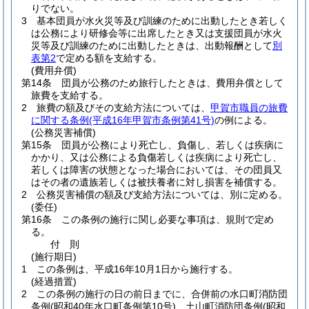
りでない。
3
基本団員が水火災等及び訓練のために出動したとき若しく
は公務により研修会等に出席したとき又は支援団員が水火
災等及び訓練のために出動したときは、出動報酬として
別
表第2
で定める額を支給する。
(費用弁償)
第14条
団員が公務のため旅行したときは、費用弁償として
旅費を支給する。
2
旅費の額及びその支給方法については、
甲賀市職員の旅費
に関する条例
(平成16年甲賀市条例第41号)
の例による。
(公務災害補償)
第15条
団員が公務により死亡し、負傷し、若しくは疾病に
かかり、又は公務による負傷若しくは疾病により死亡し、
若しくは障害の状態となった場合においては、その団員又
はその者の遺族若しくは被扶養者に対し損害を補償する。
2
公務災害補償の額及び支給方法については、別に定める。
(委任)
第16条
この条例の施行に関し必要な事項は、規則で定め
る。
付
則
(施行期日)
1
この条例は、平成16年10月1日から施行する。
(経過措置)
2
この条例の施行の日の前日までに、合併前の水口町消防団
条例
(昭和40年水口町条例第10号)
、土山町消防団条例
(昭和