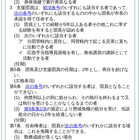
(2)
身体強健で素行善良なる者
3
支援団員は、
前項各号
のいずれにも該当する者であって、
次の各号
のいずれにも該当するものの中から団長が市長の
承認を得て任命する。
(1)
団員としての経験が5年以上ある者その他これに準ず
る経験を有すると団長が認める者
(2)
次のいずれかに該当する者
ア
分団管轄内に居住し、同管轄内で起こる災害に直ち
に出動できる者
イ
応急手当指導員資格を有し、救命講習の講師として
活動できる者
(任期)
第5条
団長及び支援団員の任期は、2年とし、再任を妨げな
い。
(欠格条項)
第6条
次の各号
のいずれかに該当する者は、団員となること
ができない。
(1)
拘禁刑以上の刑に処せられ、その執行を終わるまで又
は執行を受けることがなくなるまでの者
(2)
第9条第1項
の規定により懲戒免職の処分を受け、当該
処分の日から2年を経過しない者
(分限)
第7条
任命権者は、団員が
次の各号
のいずれかに該当する場
合は、これを免職することができる。
(1)
勤務成績が良くない場合