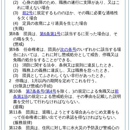
(2)
心身の故障のため、職務の遂行に支障があり、又はこ
れに堪えない場合
(3)
前2号
に規定するもののほか、その職に必要な適格性
を欠く場合
(4)
定員の改廃により過員を生じた場合
(失職)
第8条
団員は、
第6条第1号
に該当するに至った場合は、そ
の職を失う。
(懲戒)
第9条
任命権者は、団員が
次の各号
のいずれかに該当する場
合においては、これに対し懲戒処分として戒告、停職又は
免職の処分をすることができる。
(1)
消防に関する法令、条例又は規則に違反したとき。
(2)
職務上の義務に違反し、又は職務を怠ったとき。
(3)
団員としてふさわしくない非行があったとき。
2
停職は、1月以内の期間を定めてこれを行う。
(分限及び懲戒の手続)
第10条
第7条各号
(
第4号
を除く。)
の規定による免職又は
前
条第1項
の規定による懲戒処分は、その事由を記載した説明
書を交付して行わなければならない。
(退職)
第11条
団員は、退職しようとする場合あらかじめ文書をも
って任命権者に願い出てその承認を得なければならない。
(服務規律)
第12条
団員は、住民に対し常に水火災の予防及び警戒心の