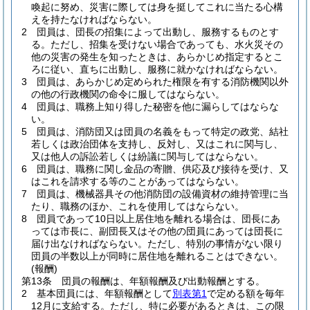
喚起に努め、災害に際しては身を挺してこれに当たる心構
えを持たなければならない。
2
団員は、団長の招集によって出動し、服務するものとす
る。
ただし、招集を受けない場合であっても、水火災その
他の災害の発生を知ったときは、あらかじめ指定するとこ
ろに従い、直ちに出動し、服務に就かなければならない。
3
団員は、あらかじめ定められた権限を有する消防機関以外
の他の行政機関の命令に服してはならない。
4
団員は、職務上知り得した秘密を他に漏らしてはならな
い。
5
団員は、消防団又は団員の名義をもって特定の政党、結社
若しくは政治団体を支持し、反対し、又はこれに関与し、
又は他人の訴訟若しくは紛議に関与してはならない。
6
団員は、職務に関し金品の寄贈、供応及び接待を受け、又
はこれを請求する等のことがあってはならない。
7
団員は、機械器具その他消防団の設備資材の維持管理に当
たり、職務のほか、これを使用してはならない。
8
団員であって10日以上居住地を離れる場合は、団長にあ
っては市長に、副団長又はその他の団員にあっては団長に
届け出なければならない。
ただし、特別の事情がない限り
団員の半数以上が同時に居住地を離れることはできない。
(報酬)
第13条
団員の報酬は、年額報酬及び出動報酬とする。
2
基本団員には、年額報酬として
別表第1
で定める額を毎年
12月に支給する。
ただし、特に必要があるときは、この限