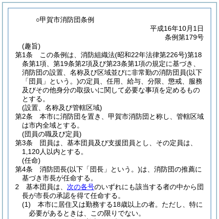
○甲賀市消防団条例
平成16年10月1日
条例第179号
(趣旨)
第1条
この条例は、消防組織法
(昭和22年法律第226号)
第18
条第1項、第19条第2項及び第23条第1項の規定に基づき、
消防団の設置、名称及び区域並びに非常勤の消防団員
(以下
「団員」という。)
の定員、任用、給与、分限、懲戒、服務
及びその他身分の取扱いに関して必要な事項を定めるもの
とする。
(設置、名称及び管轄区域)
第2条
本市に消防団を置き、甲賀市消防団と称し、管轄区域
は市内全域とする。
(団員の職及び定員)
第3条
団員は、基本団員及び支援団員とし、その定員は、
1,120人以内とする。
(任命)
第4条
消防団長
(以下「団長」という。)
は、消防団の推薦に
基づき市長が任命する。
2
基本団員は、
次の各号
のいずれにも該当する者の中から団
長が市長の承認を得て任命する。
(1)
本市に居住又は勤務する18歳以上の者。
ただし、特に
必要があるときは、この限りでない。