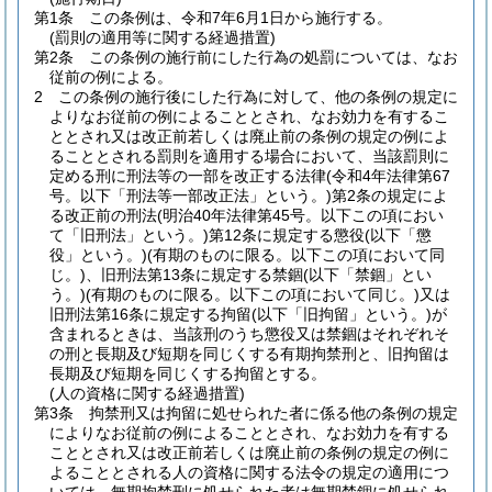
第1条
この条例は、令和7年6月1日から施行する。
(罰則の適用等に関する経過措置)
第2条
この条例の施行前にした行為の処罰については、なお
従前の例による。
2
この条例の施行後にした行為に対して、他の条例の規定に
よりなお従前の例によることとされ、なお効力を有するこ
ととされ又は改正前若しくは廃止前の条例の規定の例によ
ることとされる罰則を適用する場合において、当該罰則に
定める刑に刑法等の一部を改正する法律
(令和4年法律第67
号。以下「刑法等一部改正法」という。)
第2条の規定によ
る改正前の刑法
(明治40年法律第45号。以下この項におい
て「旧刑法」という。)
第12条に規定する懲役
(以下「懲
役」という。)
(有期のものに限る。以下この項において同
じ。)
、旧刑法第13条に規定する禁錮
(以下「禁錮」とい
う。)
(有期のものに限る。以下この項において同じ。)
又は
旧刑法第16条に規定する拘留
(以下「旧拘留」という。)
が
含まれるときは、当該刑のうち懲役又は禁錮はそれぞれそ
の刑と長期及び短期を同じくする有期拘禁刑と、旧拘留は
長期及び短期を同じくする拘留とする。
(人の資格に関する経過措置)
第3条
拘禁刑又は拘留に処せられた者に係る他の条例の規定
によりなお従前の例によることとされ、なお効力を有する
こととされ又は改正前若しくは廃止前の条例の規定の例に
よることとされる人の資格に関する法令の規定の適用につ