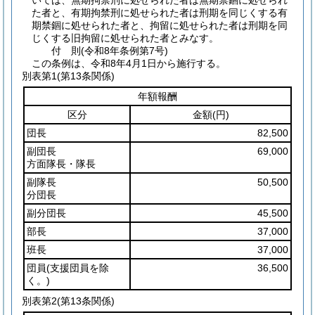
いては、無期拘禁刑に処せられた者は無期禁錮に処せられ
た者と、有期拘禁刑に処せられた者は刑期を同じくする有
期禁錮に処せられた者と、拘留に処せられた者は刑期を同
じくする旧拘留に処せられた者とみなす。
付
則
(令和8年
条例第7号)
この条例は、令和8年4月1日から施行する。
別表第1
(第13条関係)
年額報酬
区分
金額
(円)
団長
82,500
副団長
69,000
方面隊長・隊長
副隊長
50,500
分団長
副分団長
45,500
部長
37,000
班長
37,000
団員
(支援団員を除
36,500
く。)
別表第2
(第13条関係)