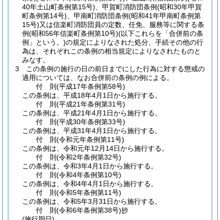
40年土山町条例第15号)
、甲賀町消防団条例
(昭和30年甲賀
町条例第14号)
、甲南町消防団条例
(昭和41年甲南町条例第
15号)
又は信楽町消防団員の定数、任免、服務等に関する条
例
(昭和56年信楽町条例第10号)
(以下これらを「合併前の条
例」という。)
の規定によりなされた処分、手続その他の行
為は、それぞれこの条例の相当規定によりなされたものと
みなす。
3
この条例の施行の日の前日までにした行為に対する懲戒の
適用については、なお合併前の条例の例による。
付
則
(平成17年
条例第58号)
この条例は、平成18年4月1日から施行する。
付
則
(平成21年
条例第31号)
この条例は、平成21年4月1日から施行する。
付
則
(平成30年
条例第33号)
この条例は、平成31年4月1日から施行する。
付
則
(令和元年
条例第11号)
この条例は、令和元年12月14日から施行する。
付
則
(令和2年
条例第32号)
この条例は、令和3年4月1日から施行する。
付
則
(令和4年
条例第10号)
この条例は、令和4年4月1日から施行する。
付
則
(令和5年
条例第11号)
この条例は、令和5年3月31日から施行する。
付
則
(令和6年
条例第38号)
抄
(施行期日)