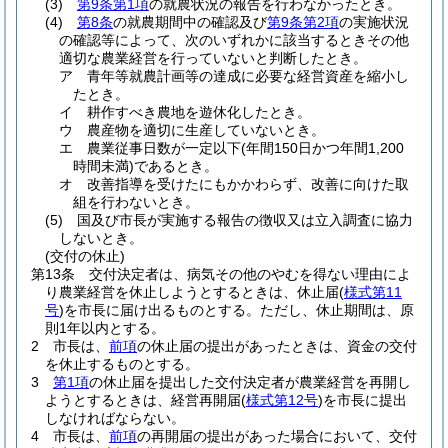
(3)
第9条第1項
の就農状況の報告を行わなかったとき。
(4)
第8条
の就農期間中の確認及び
第9条第2項
の実施状況
の確認等によって、次のいずれかに該当するときその他
適切な農業経営を行っていないと判断したとき。
ア
青年等就農計画等の達成に必要な経営資産を縮小し
たとき。
イ
耕作すべき農地を遊休化したとき。
ウ
農産物を適切に生産していないとき。
エ
農業従事日数が一定以下
(年間150日かつ年間1,200
時間未満)
であるとき。
オ
改善指導を受けたにもかかわらず、改善に向けた取
組を行わないとき。
(5)
国及び市長が実施する報告の徴収又は立入調査に協力
しないとき。
(交付の休止)
第13条
交付決定者は、病気その他のやむを得ない理由によ
り農業経営を休止しようとするときは、休止届
(
様式第11
号
)
を市長に届け出るものとする。
ただし、休止期間は、原
則1年以内とする。
2
市長は、
前項
の休止届の提出があったときは、資金の交付
を休止するものとする。
3
第1項
の休止届を提出した交付決定者が農業経営を再開し
ようとするときは、経営再開届
(
様式第12号
)
を市長に提出
しなければならない。
4
市長は、
前項
の再開届の提出があった場合において、交付