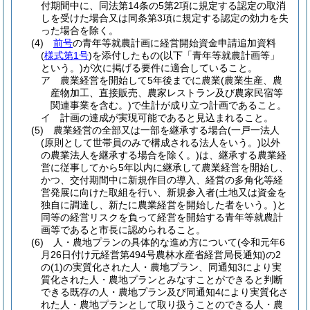
付期間中に、同法第14条の5第2項に規定する認定の取消
しを受けた場合又は同条第3項に規定する認定の効力を失
った場合を除く。
(4)
前号
の青年等就農計画に経営開始資金申請追加資料
(
様式第1号
)
を添付したもの
(以下「青年等就農計画等」
という。)
が次に掲げる要件に適合していること。
ア
農業経営を開始して5年後までに農業
(農業生産、農
産物加工、直接販売、農家レストラン及び農家民宿等
関連事業を含む。)
で生計が成り立つ計画であること。
イ
計画の達成が実現可能であると見込まれること。
(5)
農業経営の全部又は一部を継承する場合
(一戸一法人
(原則として世帯員のみで構成される法人をいう。)
以外
の農業法人を継承する場合を除く。)
は、継承する農業経
営に従事してから5年以内に継承して農業経営を開始し、
かつ、交付期間中に新規作目の導入、経営の多角化等経
営発展に向けた取組を行い、新規参入者
(土地又は資金を
独自に調達し、新たに農業経営を開始した者をいう。)
と
同等の経営リスクを負って経営を開始する青年等就農計
画等であると市長に認められること。
(6)
人・農地プランの具体的な進め方について
(令和元年6
月26日付け元経営第494号農林水産省経営局長通知)
の2
の
(1)
の実質化された人・農地プラン、同通知3により実
質化された人・農地プランとみなすことができると判断
できる既存の人・農地プラン及び同通知4により実質化さ
れた人・農地プランとして取り扱うことのできる人・農