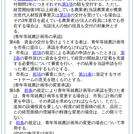
付期間1年につきそれぞれ
第1項
の額を交付する。
ただし、
経営開始後3年以上経過している農業者
(当該農業者が農業
次世代人材投資事業又は
第1項
の交付を受けている場合は、
その3年度目を超えている農業者)
が法人の役員に1名でも存
在する場合は、当該法人の他の役員も交付の対象外とす
る。
(青年等就農計画等の承認)
第4条
資金の交付を受けようとする者は、青年等就農計画等
を市長に提出し、承認を求めなければならない。
2
市長は、
前項
の規定による承認の申請があったときは、
第
2条
の要件並びに資金を交付して経営の開始及び定着を支援
する必要性について審査を行い、その結果を当該申請を行
った者に通知するものとする。
3
市長は、
前項
の審査に当たって、
第11条
に規定するサポ
ートチームの意見を聴くものとする。
(青年等就農計画等の変更承認)
第5条
前条
の規定により青年等就農計画等の承認を受けた者
は、青年等就農計画等を変更する場合は、市長に計画の変
更を申請し、その承認を求めなければならない。
ただし、
追加の設備投資を要しない程度の経営面積の拡大、品目ご
との経営面積の増減等の軽微な変更の場合は、この限りで
ない。
2
前条
の規定は、青年等就農計画等の変更の場合について準
用する。
(交付の申請及び決定)