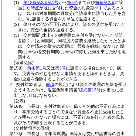
(1)
第12条第2項第1号
から
第5号
まで及び
前条第2項
に該
当した時点が既に交付した資金の対象期間中であるとき
は、残りの対象期間の月数分
(当該事由に該当した月を含
む。)
に該当する資金を月単位で返還する。
(2)
偽りその他の不正行為により、資金の交付を受けたと
きは、資金の全額を返還する。
(3)
交付期間
(休止その他実際に交付を受けなかった期間
を除く。)
と同期間、同程度の営農を継続しなかったとき
は、交付済みの資金の総額に、営農を継続しなかった期
間
(月単位)
を交付期間
(月単位)
で除した値を乗じた額を返
還する。
(返還免除)
第15条
前条第1号
又は
第3号
に該当する場合において、病
気、災害等のやむを得ない事情があると認めるときは、資
金の返還を免除することができる。
2
交付対象者は、
前項
の規定により資金の返還の免除を受け
ようするときは、返還免除申請書
(
様式第13号
)
を市長に提
出しなければならない。
(公表)
第16条
市長は、交付対象者が、偽りその他の不正行為によ
り、本来受給することのできない資金を不正に受給したこ
とが明らかとなった場合には、不正行為を行った者の氏名
及びその内容を公表することができる。
(交付情報等の登録)
第17条
市長は、青年等就農計画等又は交付申請書等の提出