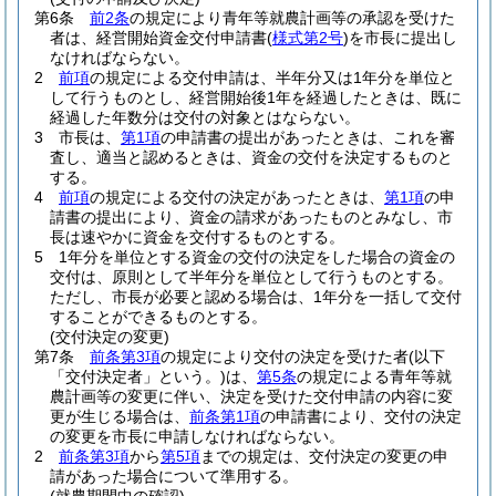
第6条
前2条
の規定により青年等就農計画等の承認を受けた
者は、経営開始資金交付申請書
(
様式第2号
)
を市長に提出し
なければならない。
2
前項
の規定による交付申請は、半年分又は1年分を単位と
して行うものとし、経営開始後1年を経過したときは、既に
経過した年数分は交付の対象とはならない。
3
市長は、
第1項
の申請書の提出があったときは、これを審
査し、適当と認めるときは、資金の交付を決定するものと
する。
4
前項
の規定による交付の決定があったときは、
第1項
の申
請書の提出により、資金の請求があったものとみなし、市
長は速やかに資金を交付するものとする。
5
1年分を単位とする資金の交付の決定をした場合の資金の
交付は、原則として半年分を単位として行うものとする。
ただし、市長が必要と認める場合は、1年分を一括して交付
することができるものとする。
(交付決定の変更)
第7条
前条第3項
の規定により交付の決定を受けた者
(以下
「交付決定者」という。)
は、
第5条
の規定による青年等就
農計画等の変更に伴い、決定を受けた交付申請の内容に変
更が生じる場合は、
前条第1項
の申請書により、交付の決定
の変更を市長に申請しなければならない。
2
前条第3項
から
第5項
までの規定は、交付決定の変更の申
請があった場合について準用する。