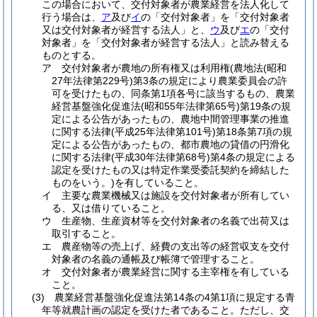
この場合において、交付対象者が農業経営を法人化して
行う場合は、
ア
及び
イ
の「交付対象者」を「交付対象者
又は交付対象者が経営する法人」と、
ウ
及び
エ
の「交付
対象者」を「交付対象者が経営する法人」と読み替える
ものとする。
ア
交付対象者が農地の所有権又は利用権
(農地法
(昭和
27年法律第229号)
第3条の規定により農業委員会の許
可を受けたもの、同条第1項各号に該当するもの、農業
経営基盤強化促進法
(昭和55年法律第65号)
第19条の規
定による公告があったもの、農地中間管理事業の推進
に関する法律
(平成25年法律第101号)
第18条第7項の規
定による公告があったもの、都市農地の貸借の円滑化
に関する法律
(平成30年法律第68号)
第4条の規定による
認定を受けたもの又は特定作業受委託契約を締結した
ものをいう。)
を有していること。
イ
主要な農業機械又は施設を交付対象者が所有してい
る、又は借りていること。
ウ
生産物、生産資材等を交付対象者の名義で出荷又は
取引すること。
エ
農産物等の売上げ、経費の支出等の経営収支を交付
対象者の名義の通帳及び帳簿で管理すること。
オ
交付対象者が農業経営に関する主宰権を有している
こと。
(3)
農業経営基盤強化促進法第14条の4第1項に規定する青
年等就農計画の認定を受けた者であること。
ただし、交