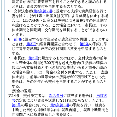
決定者が適切に農業経営を行うことができると認められる
ときは、資金の交付を再開するものとする。
5
交付決定者
(
第3条第2項
に規定する夫婦で農業経営を行う
妻を除く。)
が妊娠・出産又は災害により就農を休止する場
合は、1回の妊娠・出産又は災害につき最長3年の休止期間
を設けることができる。
この場合において、市長は、その
休止期間と同期間、交付期間を延長することができるもの
とする。
6
前項
に規定する交付決定者が農業経営を再開しようとする
ときは、
第3項
の経営再開届と合わせて、
第5条
の手続に準
じて青年等就農計画等の交付期間の変更を申請するものと
する。
7
市長は、
第2項
に規定するもののほか、交付決定者の前年
の世帯全体の所得が600万円を超えた場合
(生活費の確保の
観点から支援対象とすべき切実な事情があると市長が認め
る場合を除く。)
は、資金の交付を休止する。
ただし、当該
休止後に、前年の世帯全体の所得が600万円以下となった
場合は、その翌年から交付を再開することができるものと
する。
(資金の返還)
第14条
交付決定者は、
次の各号
に該当する場合は、
当該各
号
の定めにより資金を返還しなければならない。
ただし、
第3号
の場合において、
第9条第5項
の手続を行い、就農を
中断した日から原則1年以内に就農再開し、就農中断期間と
同期間さらに就農継続した者を除く。