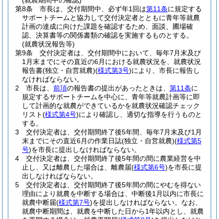
(就農期間中の確認)
第8条
市長は、交付期間中、必ず年1回は
第11条
に規定する
サポートチームと協力して交付決定者とともに青年等就農
計画の達成に向けた課題を確認するため、面談、圃場確
認、決算書等の関係書類の確認を実施するものとする。
(就農状況報告等)
第9条
交付決定者は、交付期間中において、毎年7月末及び
1月末までにその直近の6月における就農状況を、就農状況
報告書
(独立・自営就農)
(
様式第3号
)
により、市長に報告し
なければならない。
2
市長は、
前項
の報告書の提出があったときは、
第11条
に
規定するサポートチームを中心に、青年等就農計画等に即
して計画的な就農ができているかを就農状況確認チェック
リスト
(
様式第4号
)
により確認し、適切な指導を行うものと
する。
3
交付決定者は、交付期間終了後5年間、毎年7月末及び1月
末までにその直近6月の作業日誌
(独立・自営就農)
(
様式第5
号
)
を市長に提出しなければならない。
4
交付決定者は、交付期間終了後5年間の間に農業経営を中
止し、又は離農した場合は、離農届
(
様式第6号
)
を市長に提
出しなければならない。
5
交付決定者は、交付期間終了後5年間の間にやむを得ない
理由により就農を中断する場合は、中断後1月以内に市長に
就農中断届
(
様式第7号
)
を提出しなければならない。
なお、
就農中断期間は、就農を中断した日から1年以内とし、就農