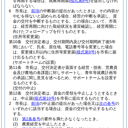
を再開する場合は、就農再開届
(
様式第8号
)
を提出しなけれ
ばならない。
6
市長は、
前項
の中断届の提出があったときは、その内容が
やむを得ないと認められる場合、経営の中断を承認し、資
金の交付を中断するものとする。
この場合において、市長
は、経営再開に向けた取組状況を適宜確認し、経営再開に
向けたフォローアップを行うものとする。
(住所等変更届)
第10条
交付決定者は、交付期間内及び交付期間終了後5年
間において、氏名、居住地、電話番号等を変更した場合
は、変更後1月以内に住所等変更届
(
様式第9号
)
を市長に届
け出るものとする。
(サポートチームの設置)
第11条
市長は、交付決定者が直面する経営・技術、営農資
金及び農地の各課題に対しサポートし、青年等就農計画等
の承認に関し意見を述べるため、サポートチームを設置す
るものとする。
(交付の中止)
第12条
交付決定者は、資金の受領を中止しようとするとき
は、中止届
(
様式第10号
)
を市長に提出するものとする。
2
市長は、
前項
の中止届の提出があった場合又は
次の各号
の
いずれかに該当する場合は、資金の交付を中止するものと
する。
(1)
第2条各号
の要件を満たさなくなったとき。
(2)
農業経営を中止したとき。