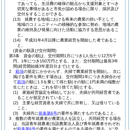
であっても、生活費の確保の観点から支援対象とすべき
切実な事情があると市長が認める場合に限り、採択及び
交付をすることができる。
(13)
就農する地域における将来の農業の担い手として、
地域のコミュニティへの積極的な参加に努め、地域の農
業の維持及び発展に向けた活動に協力する意思があるこ
と。
(14)
平成31年4月以降に農業経営を開始した者であるこ
と。
(資金の額及び交付期間)
第3条
資金の額は、交付期間1月につき1人当たり12万5千
円、1年につき150万円とする。
また、交付期間は最長3年
間
(経営開始後3年度目分まで)
とする。
2
前項
の規定にかかわらず、夫婦で農業経営を開始し、次に
掲げる要件を満たす場合は、交付期間1年につき夫婦合わせ
て
前項
の額に1.5を乗じて得た額
(その額に1円未満の端数が
生じたときは、これを切り捨てた額)
とする。
(1)
家族経営協定を締結しており、夫婦が共同経営者であ
ることが規定されていること。
(2)
主要な経営資産を夫婦で共に所有し、又は借りている
こと。
(3)
夫婦共に
前条第6号
の要件を満たすものであること。
3
複数の青年就農者が農業法人を設立し、共同経営する場合
は、当該青年就農者
(当該農業法人及び青年就農者それぞれ
が
前条第6号
の要件を満たすものである場合に限る。)
に交