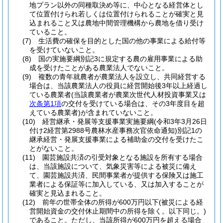
地プラン以外の同種取決め等に、中心となる経営体とし
て位置付けられ若しくは位置付けられることが確実と見
込まれること又は農地中間管理機構から農地を借り受け
ていること。
(7)
生活費の確保を目的とした国の他の事業による給付等
を受けていないこと。
(8)
国の実施要綱別記3に規定する農の雇用事業による助
成を受けたことがある農業法人でないこと。
(9)
複数の青年就農者が農業法人を設立し、共同経営する
場合は、当該農業法人の役員に経営開始後3年以上経過し
ている農業者
(当該農業者が農業次世代人材投資事業又は
次条第1項
の交付を受けている場合は、その3年度目を超
えている農業者)
が含まれていないこと。
(10)
経営継承・発展等支援事業実施要綱
(令和3年3月26日
付け2経営第2988号農林水産事務次官依命通知)
別記1の
継承経営・発展支援事業による補助金の交付を受けたこ
とがないこと。
(11)
園芸施設共済の引受対象となる施設を所有する場合
は、当該施設について、気象災害等による被災に備え
て、園芸施設共済、民間事業者が提供する保険又は施工
業者による保証等に加入している、又は加入することが
確実と見込まれること。
(12)
前年の世帯全体の所得が600万円以下
(被災による経
営開始資金の交付休止期間中の所得を除く。以下同じ。)
であること。
ただし、当該所得が600万円を超える場合