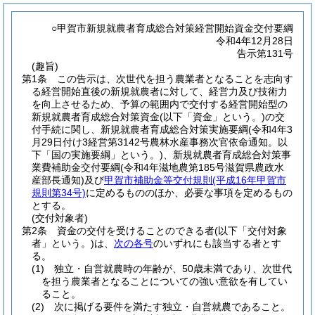
○甲賀市新規就農者育成総合対策経営開始資金交付要綱
令和4年12月28日
告示第131号
(趣旨)
第1条
この告示は、次世代を担う農業者となることを志向す
る経営開始直後の新規就農者に対して、経営力及び技術力
を向上させるため、予算の範囲内で交付する経営開始型の
新規就農者育成総合対策資金
(以下「資金」という。)
の交
付手続に関し、新規就農者育成総合対策実施要綱
(令和4年3
月29日付け3経営第3142号農林水産事務次官依命通知。以
下「国の実施要綱」という。)
、新規就農者育成総合対策事
業費補助金交付要綱
(令和4年滋地農第185号滋賀県農政水
産部長通知)
及び
甲賀市補助金等交付規則
(平成16年甲賀市
規則第34号)
に定めるもののほか、必要な事項を定めるもの
とする。
(交付対象者)
第2条
資金の交付を受けることのできる者
(以下「交付対象
者」という。)
は、
次の各号
のいずれにも該当する者とす
る。
(1)
独立・自営就農時の年齢が、50歳未満であり、次世代
を担う農業者となることについての強い意欲を有してい
ること。
(2)
次に掲げる要件を満たす独立・自営就農であること。