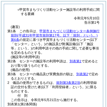
○甲賀市まちづくり活動センター施設等の利用手続に関
する要綱
令和元年5月10日
告示第1号
(趣旨)
第1条
この告示は、
甲賀市まちづくり活動センター条例施行
規則
(平成31年甲賀市規則第17号。以下「規則」という。)
第6条
の規定に基づき甲賀市まちづくり活動センター
(以下
「センター」という。)
の施設及び附属設備
(以下「施設
等」という。)
の利用申請その他の手続に関して必要な事項
を定めるものとする。
(施設等の利用申請)
第2条
センターの施設等の利用申請は、
別表第1
で定めると
おり取り扱うものとする。
(備品の使用)
第3条
センターの備品及び実費負担の額は、
別表第2
で定め
るとおりとする。
2
備品の使用ができるものは、
規則第3条第2項
の利用登録
証の交付を受けた者
(以下「利用登録者」という。)
に限る
ものとする。
付
則
この告示は、令和元年5月21日から施行する。
別表第1
(第2条関係)