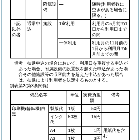
附属設
―
随時
(利用者数に
備
空きがある場合に
限る。)
上記
通常申
施設
1室利用
利用月の5月前の1
以外
込
日から利用日まで
の者
の間
一体利用
利用月の11月前の
1日から利用月の5
月前までの間
備考 抽選申込の場合において、利用日を重複する申込が
あった場合、附属設備の設置数を超えた申込があった場
合その他施設等の収容能力を超えた申込があった場合
は、抽選により利用者を決定するものとする。
別表第2
(第3条関係)
備品名等
単位
実費負担
備考
額
印刷機
(輪転機)
白
製版代
1版
50円
黒
インク
50枚
15円
代
A4
1枚
1円
用紙代を含
む
A3
1枚
3円