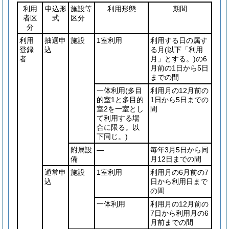
利用
申込形
施設等
利用形態
期間
者区
式
区分
分
利用
抽選申
施設
1室利用
利用する日の属す
登録
込
る月
(以下「利用
者
月」とする。)
の6
月前の1日から5日
までの間
一体利用
(多目
利用月の12月前の
的室1と多目的
1日から5日までの
室2を一室とし
間
て利用する場
合に限る。以
下同じ。)
附属設
―
毎年3月5日から同
備
月12日までの間
通常申
施設
1室利用
利用月の6月前の7
込
日から利用日まで
の間
一体利用
利用月の12月前の
7日から利用月の6
月前までの間