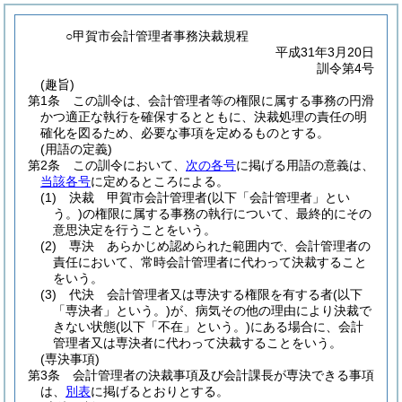
○甲賀市会計管理者事務決裁規程
平成31年3月20日
訓令第4号
(趣旨)
第1条
この訓令は、会計管理者等の権限に属する事務の円滑
かつ適正な執行を確保するとともに、決裁処理の責任の明
確化を図るため、必要な事項を定めるものとする。
(用語の定義)
第2条
この訓令において、
次の各号
に掲げる用語の意義は、
当該各号
に定めるところによる。
(1)
決裁 甲賀市会計管理者
(以下「会計管理者」とい
う。)
の権限に属する事務の執行について、最終的にその
意思決定を行うことをいう。
(2)
専決 あらかじめ認められた範囲内で、会計管理者の
責任において、常時会計管理者に代わって決裁すること
をいう。
(3)
代決 会計管理者又は専決する権限を有する者
(以下
「専決者」という。)
が、病気その他の理由により決裁で
きない状態
(以下「不在」という。)
にある場合に、会計
管理者又は専決者に代わって決裁することをいう。
(専決事項)
第3条
会計管理者の決裁事項及び会計課長が専決できる事項
は、
別表
に掲げるとおりとする。