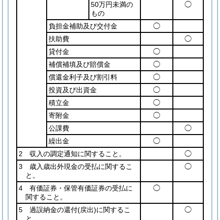
50万円未満の
◯
もの
負担金補助及び交付金
◯
扶助費
◯
貸付金
◯
補償補填及び賠償金
◯
償還金利子及び割引料
◯
投資及び出資金
◯
積立金
◯
寄附金
◯
公課費
◯
繰出金
◯
2 収入の調定通知に関すること。
◯
3 歳入歳出外現金の受払に関するこ
◯
と。
4 有価証券・保管有価証券の受払に
◯
関すること。
5 過誤納金の還付
(戻出)
に関するこ
◯
と。