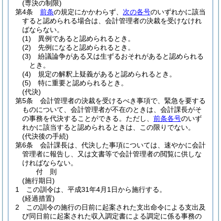
(専決の制限)
第4条
前条
の規定にかかわらず、
次の各号
のいずれかに該当
すると認められる場合は、会計管理者の決裁を受けなけれ
ばならない。
(1)
異例であると認められるとき。
(2)
先例になると認められるとき。
(3)
紛議論争がある又は生ずるおそれがあると認められる
とき。
(4)
規定の解釈上疑義があると認められるとき。
(5)
特に重要と認められるとき。
(代決)
第5条
会計管理者の決裁を受けるべき事項で、緊急を要する
ものについて、会計管理者が不在のときは、会計課長がそ
の事務を代決することができる。
ただし、
前条各号
のいず
れかに該当すると認められるときは、この限りでない。
(代決後の手続)
第6条
会計課長は、代決した事項については、速やかに会計
管理者に報告し、又は文書等で会計管理者の閲覧に供しな
ければならない。
付
則
(施行期日)
1
この訓令は、平成31年4月1日から施行する。
(経過措置)
2
この訓令の施行の日前に起案された支出命令による支出及
び同日前に起案された収入調定書による調定に係る事務の