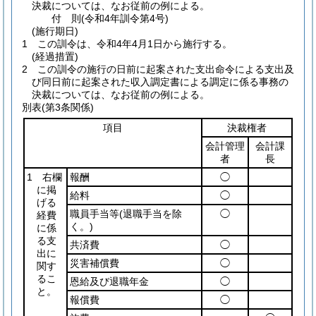
決裁については、なお従前の例による。
付
則
(令和4年
訓令第4号)
(施行期日)
1
この訓令は、令和4年4月1日から施行する。
(経過措置)
2
この訓令の施行の日前に起案された支出命令による支出及
び同日前に起案された収入調定書による調定に係る事務の
決裁については、なお従前の例による。
別表
(第3条関係)
項目
決裁権者
会計管理
会計課
者
長
1 右欄
報酬
◯
に掲
給料
◯
げる
職員手当等
(退職手当を除
◯
経費
く。)
に係
る支
共済費
◯
出に
災害補償費
◯
関す
るこ
恩給及び退職年金
◯
と。
報償費
◯