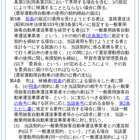
条第1項
(同条第2項において準用する場合を含む。)
の規定
により市に帰属することとならない場合に限る。
(選挙運動用自動車の使用の契約締結の届出)
第3条
前条
の規定の適用を受けようとする者は、道路運送法
(昭和26年法律第183号)
第3条第1号ハに規定する一般乗用
旅客自動車運送事業を経営する者
(以下「一般乗用旅客自動
車運送事業者」という。)
その他の者
(
次条第2号
に規定する
契約を締結する場合には、当該適用を受けようとする者と
生計を一にする親族のうち、当該契約に係る業務を業とし
て行う者以外の者を除く。)
との間において選挙運動用自動
車の使用に関し有償契約を締結し、甲賀市選挙管理委員会
(以下「委員会」という。)
が定めるところにより、その旨
を委員会に届け出なければならない。
(選挙運動用自動車の使用の公費の支払)
第4条
市は、候補者
(
前条
の規定による届出をした者に限
る。)
が
同条
の契約に基づき当該契約の相手方である一般乗
用旅客自動車運送事業者その他の者
(以下「一般乗用旅客自
動車運送事業者等」という。)
に支払うべき金額のうち、
次
の各号
に掲げる区分に応じ
当該各号
に定める金額を、
第2条
ただし書
に規定する要件に該当する場合に限り、当該一般
乗用旅客自動車運送事業者等からの請求に基づき、当該一
般乗用旅客自動車運送事業者等に対し支払う。
(1)
当該契約が一般乗用旅客自動車運送事業者との運送契
約
(以下「一般運送契約」という。)
である場合 当該選
挙運動用自動車
(同一の日において一般運送契約により2