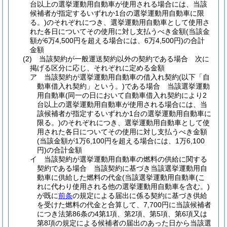
台以上の選挙運動用自動車が使用される場合には、当該
候補者が指定するいずれか1台の選挙運動用自動車に限
る。)
のそれぞれにつき、選挙運動用自動車として使用さ
れた各日についてその使用に対し支払うべき金額
(当該金
額が6万4,500円を超える場合には、6万4,500円)
の合計
金額
(2)
当該契約が一般運送契約以外の契約である場合 次に
掲げる区分に応じ、それぞれに定める金額
ア
当該契約が選挙運動用自動車の借入れ契約
(以下「自
動車借入れ契約」という。)
である場合 当該選挙運動
用自動車
(同一の日において自動車借入れ契約により2
台以上の選挙運動用自動車が使用される場合には、当
該候補者が指定するいずれか1台の選挙運動用自動車に
限る。)
のそれぞれにつき、選挙運動用自動車として使
用された各日についてその使用に対し支払うべき金額
(当該金額が1万6,100円を超える場合には、1万6,100
円)
の合計金額
イ
当該契約が選挙運動用自動車の燃料の供給に関する
契約である場合 当該契約に基づき当該選挙運動用自
動車に供給した燃料の代金
(当該選挙運動用自動車
(こ
れに代わり使用される他の選挙運動用自動車を含む。)
が既に
前条
の規定による届出に係る契約に基づき供給
を受けた燃料の代金と合算して、7,700円に当該候補者
につき法第86条の4第1項、第2項、第5項、第6項又は
第8項の規定による候補者の届出のあった日から当該選