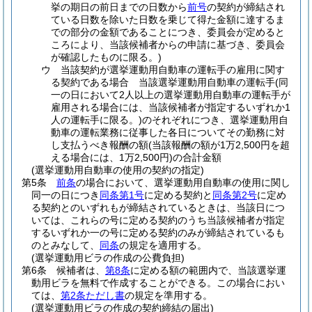
挙の期日の前日までの日数から
前号
の契約が締結され
ている日数を除いた日数を乗じて得た金額に達するま
での部分の金額であることにつき、委員会が定めると
ころにより、当該候補者からの申請に基づき、委員会
が確認したものに限る。)
ウ
当該契約が選挙運動用自動車の運転手の雇用に関す
る契約である場合 当該選挙運動用自動車の運転手
(同
一の日において2人以上の選挙運動用自動車の運転手が
雇用される場合には、当該候補者が指定するいずれか1
人の運転手に限る。)
のそれぞれにつき、選挙運動用自
動車の運転業務に従事した各日についてその勤務に対
し支払うべき報酬の額
(当該報酬の額が1万2,500円を超
える場合には、1万2,500円)
の合計金額
(選挙運動用自動車の使用の契約の指定)
第5条
前条
の場合において、選挙運動用自動車の使用に関し
同一の日につき
同条第1号
に定める契約と
同条第2号
に定め
る契約とのいずれもが締結されているときは、当該日につ
いては、これらの号に定める契約のうち当該候補者が指定
するいずれか一の号に定める契約のみが締結されているも
のとみなして、
同条
の規定を適用する。
(選挙運動用ビラの作成の公費負担)
第6条
候補者は、
第8条
に定める額の範囲内で、当該選挙運
動用ビラを無料で作成することができる。
この場合におい
ては、
第2条ただし書
の規定を準用する。
(選挙運動用ビラの作成の契約締結の届出)