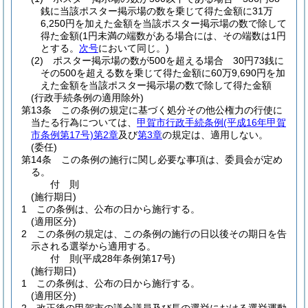
銭に当該ポスター掲示場の数を乗じて得た金額に31万
6,250円を加えた金額を当該ポスター掲示場の数で除して
得た金額
(1円未満の端数がある場合には、その端数は1円
とする。
次号
において同じ。)
(2)
ポスター掲示場の数が500を超える場合 30円73銭に
その500を超える数を乗じて得た金額に60万9,690円を加
えた金額を当該ポスター掲示場の数で除して得た金額
(行政手続条例の適用除外)
第13条
この条例の規定に基づく処分その他公権力の行使に
当たる行為については、
甲賀市行政手続条例
(平成16年甲賀
市条例第17号)
第2章
及び
第3章
の規定は、適用しない。
(委任)
第14条
この条例の施行に関し必要な事項は、委員会が定め
る。
付
則
(施行期日)
1
この条例は、公布の日から施行する。
(適用区分)
2
この条例の規定は、この条例の施行の日以後その期日を告
示される選挙から適用する。
付
則
(平成28年
条例第17号)
(施行期日)
1
この条例は、公布の日から施行する。
(適用区分)