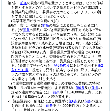
第7条
前条
の規定の適用を受けようとする者は、ビラの作成
を業とする者との間において選挙運動用ビラの作成に関し
有償契約を締結し、委員会が定めるところにより、その旨
を委員会に届け出なければならない。
(選挙運動用ビラの公費の支払)
第8条
市は、候補者
(
前条
の規定による届出をした者に限
る。)
が
同条
の契約に基づき当該契約の相手方であるビラの
作成を業とする者に支払うべき金額のうち、当該契約に基
づき作成された選挙運動用ビラの1枚当たりの作成単価
(当
該作成単価が8円38銭を超える場合には、8円38銭)
に当該
選挙運動用ビラの作成枚数
(当該候補者を通じて長の選挙の
場合は1万6,000枚以内、議会議員の選挙の場合は4,000枚
以内であることにつき、委員会が定めるところにより、当
該候補者からの申請に基づき、委員会が確認したものに限
る。)
を乗じて得た金額を、
第6条後段
において準用する
第2
条ただし書
に規定する要件に該当する場合に限り、当該ビ
ラの作成を業とする者からの請求に基づき、当該ビラの作
成を業とする者に対し支払う。
(再選挙に関する選挙運動用ビラの作成の公費負担の特例)
第9条
長の選挙の一部無効による再選挙に
第6条
及び
前条
の
規定を適用する場合には、
前条
中「1万6,000枚以内」とあ
るのは「6,500枚以内」と読み替える。
2
議会議員の一部無効による再選挙に
第6条
及び
前条
の規定
を適用する場合には、
前条
中「4,000枚以内」とあるのは
「1,600枚以内」と読み替える。