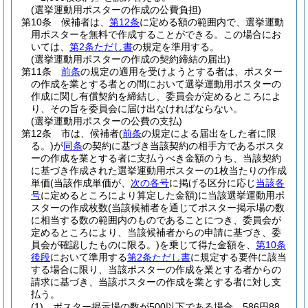
(選挙運動用ポスターの作成の公費負担)
第10条
候補者は、
第12条
に定める額の範囲内で、選挙運動
用ポスターを無料で作成することができる。
この場合にお
いては、
第2条ただし書
の規定を準用する。
(選挙運動用ポスターの作成の契約締結の届出)
第11条
前条
の規定の適用を受けようとする者は、ポスター
の作成を業とする者との間において選挙運動用ポスターの
作成に関し有償契約を締結し、委員会が定めるところによ
り、その旨を委員会に届け出なければならない。
(選挙運動用ポスターの公費の支払)
第12条
市は、候補者
(
前条
の規定による届出をした者に限
る。)
が
同条
の契約に基づき当該契約の相手方であるポスタ
ーの作成を業とする者に支払うべき金額のうち、当該契約
に基づき作成された選挙運動用ポスターの1枚当たりの作成
単価
(当該作成単価が、
次の各号
に掲げる区分に応じ
当該各
号
に定めるところにより算定した金額)
に当該選挙運動用ポ
スターの作成枚数
(当該候補者を通じてポスター掲示場の数
に相当する数の範囲内のものであることにつき、委員会が
定めるところにより、当該候補者からの申請に基づき、委
員会が確認したものに限る。)
を乗じて得た金額を、
第10条
後段
において準用する
第2条ただし書
に規定する要件に該当
する場合に限り、当該ポスターの作成を業とする者からの
請求に基づき、当該ポスターの作成を業とする者に対し支
払う。
(1)
ポスター掲示場の数が500以下である場合 586円88