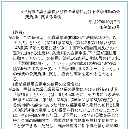
○甲賀市の議会議員及び長の選挙における選挙運動の公
費負担に関する条例
平成27年10月7日
条例第29号
(趣旨)
第1条
この条例は、公職選挙法
(昭和25年法律第100号。以
下「法」という。)
第141条第8項、第142条第11項及び第
143条第15項の規定に基づき、甲賀市の議会議員及び長の
選挙における法第141条第1項の自動車
(以下「選挙運動用
自動車」という。)
の使用、法第142条第1項第6号のビラ
(以
下「選挙運動用ビラ」という。)
の作成及び法第143条第1
項第5号のポスター
(以下「選挙運動用ポスター」という。)
の作成の公費負担に関し、必要な事項を定めるものとす
る。
(選挙運動用自動車の使用の公費負担)
第2条
甲賀市の議会議員及び長の選挙における候補者
(以下
「候補者」という。)
は、6万4,500円に、その者につき法第
86条の4第1項、第2項、第5項、第6項又は第8項の規定によ
る候補者の届出のあった日から当該選挙の期日の前日
(法第
100条第4項の規定により投票を行わないこととなったとき
は、その事由が生じた日。以下同じ。)
までの日数を乗じて
得た金額の範囲内で、選挙運動用自動車を無料で使用する
ことができる。
ただし、当該候補者に係る供託物が法第93