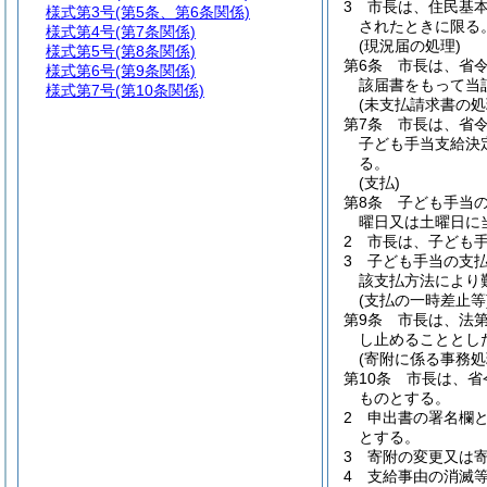
3
市長は、住民基
様式第3号
(第5条、第6条関係)
されたときに限る。
様式第4号
(第7条関係)
(現況届の処理)
様式第5号
(第8条関係)
第6条
市長は、省
様式第6号
(第9条関係)
該届書をもって当
様式第7号
(第10条関係)
(未支払請求書の処
第7条
市長は、省
子ども手当支給決
る。
(支払)
第8条
子ども手当の
曜日又は土曜日に
2
市長は、子ども
3
子ども手当の支
該支払方法により
(支払の一時差止等
第9条
市長は、法
し止めることとし
(寄附に係る事務処
第10条
市長は、省
ものとする。
2
申出書の署名欄
とする。
3
寄附の変更又は
4
支給事由の消滅