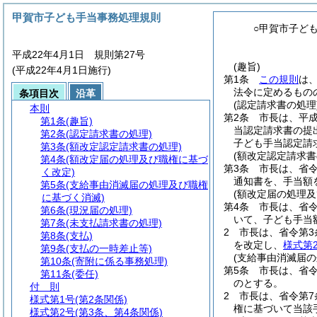
甲賀市子ども手当事務処理規則
○甲賀市子ど
平成22年4月1日 規則第27号
(趣旨)
(平成22年4月1日施行)
第1条
この規則
は
法令に定めるもの
条項目次
沿革
(認定請求書の処理
本則
第2条
市長は、平成
第1条
(趣旨)
当認定請求書の提
第2条
(認定請求書の処理)
子ども手当認定請
第3条
(額改定認定請求書の処理)
(額改定認定請求書
第4条
(額改定届の処理及び職権に基づ
第3条
市長は、省
く改定)
通知書を、手当額
第5条
(支給事由消滅届の処理及び職権
(額改定届の処理及
に基づく消滅)
第4条
市長は、省
第6条
(現況届の処理)
いて、子ども手当
第7条
(未支払請求書の処理)
2
市長は、省令第
第8条
(支払)
を改定し、
様式第
第9条
(支払の一時差止等)
(支給事由消滅届
第10条
(寄附に係る事務処理)
第5条
市長は、省
第11条
(委任)
のとする。
付 則
2
市長は、省令第
様式第1号
(第2条関係)
権に基づいて当該
様式第2号
(第3条、第4条関係)