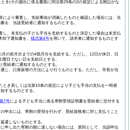
たとき
(その届出に係る書面に同法第29条の2の規定による附記がな
等により審査し、支給事由が消滅したものと確認した場合には、当
知書を、当該受給者に通知するものとする。
査し、未支払の子ども手当を支給するものと決定した場合は未支払
求却下通知書を、
様式第4号
を用いて、請求者に通知するものとす
の月の前月分までの4箇月分を支給する。
ただし、12日が休日、日
土曜日でない日を支給日とする。
り受給者に通知するものとする。
を通じ、口座振替の方法により行うものとする。
ただし、市長が当
たとき若しくは法第10条の規定により子ども手当の支払を一時差
通知するものとする。
第7号
による子ども手当に係る寄附受領証明書を受給者に交付する
ての申出には、寄附の受領を行わず、受給資格者に対し支払うこと
は返還しないものとする。
前に申し出た寄附の額に達しない場合には、原則として、当該申出