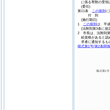
に係る寄附の受領
(委任)
第11条
この規則
に
付
則
(施行期日)
1
この規則
は、平成
(法附則第3条に規
2
市長は、法附則第
給資格があると認
求者に通知するも
様式第1号
(第2条関係