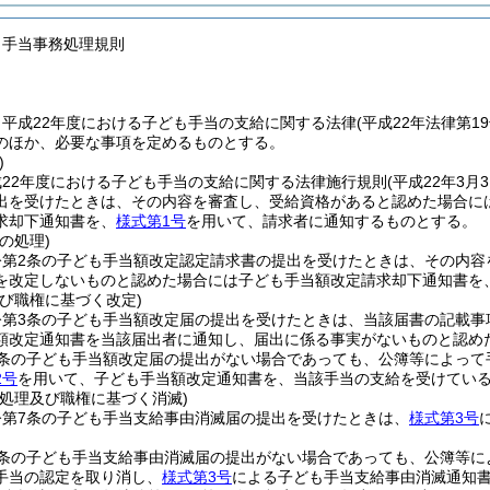
も手当事務処理規則
、平成22年度における子ども手当の支給に関する法律
(平成22年法律第1
のほか、必要な事項を定めるものとする。
)
22年度における子ども手当の支給に関する法律施行規則
(平成22年3
出を受けたときは、その内容を審査し、受給資格があると認めた場合に
求却下通知書を、
様式第1号
を用いて、請求者に通知するものとする。
の処理)
令第2条の子ども手当額改定認定請求書の提出を受けたときは、その内容
を改定しないものと認めた場合には子ども手当額改定請求却下通知書を
び職権に基づく改定)
令第3条の子ども手当額改定届の提出を受けたときは、当該届書の記載事
額改定通知書を当該届出者に通知し、届出に係る事実がないものと認め
3条の子ども手当額改定届の提出がない場合であっても、公簿等によって
2号
を用いて、子ども手当額改定通知書を、当該手当の支給を受けてい
の処理及び職権に基づく消滅)
令第7条の子ども手当支給事由消滅届の提出を受けたときは、
様式第3号
7条の子ども手当支給事由消滅届の提出がない場合であっても、公簿等に
手当の認定を取り消し、
様式第3号
による子ども手当支給事由消滅通知