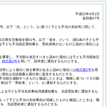
平成22年4月1日
規則第27号
9号。以下「法」という。)
に基づく子ども手当の支給等に関して、
月31日厚生労働省令第51号。以下「省令」という。)
第1条の子ども手
は子ども手当認定通知書を、受給資格がないものと認めた場合には
を審査し、手当額を改定すべきと認めた場合には子ども手当額改定
、
様式第2号
を用いて、請求者に通知するものとする。
項等により届出に係る事実があると認めた場合には
様式第2号
を用
た場合は当該届書を届出者に返送するものとする。
手当額を減額すべきものと確認したときは、職権に基づいてその額
る者
(以下「受給者」という。)
に通知するものとする。
による子ども手当支給事由消滅通知書を、当該受給者に通知するも
よって子ども手当の支給事由が消滅したものと確認したときは、職
書を、当該受給者に通知するものとする。