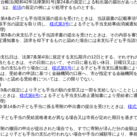
本台帳法
(昭和42年法律第81号)
第24条の規定による転出届の届出があっ
)
は、
前項
の規定の例により処理するものとする。
令第4条の子ども手当現況届の提出を受けたときは、当該届書の記載事項
該手当の認定を取り消し、
様式第3号
による子ども手当支給事由消滅通
理)
令第9条の未支払子ども手当請求書の提出を受けたときは、その内容を審
定通知書を、請求を却下するものと認めた場合には未支払子ども手当請
支払日は、法第7条第4項に規定する支払期月の12日とする。
それぞれ
当たるときは、その日前において、その日に最も近い休日、日曜日又は
手当の支払を行う場合には、
様式第5号
による子ども手当支払通知書によ
払は、受給者の申請に基づく金融機関の口座へ、市が指定する金融機関
難いと認める受給者については、この限りでない。
)
第9条の規定により子ども手当の額の全部又は一部を支給しないこととし
たときは、
様式第6号
による子ども手当支払差止通知書により受給者に
理)
令第14条の子ども手当に係る寄附の申出書の提出を受けたときは、
様式
と子ども手当の受給資格者名が異なる場合又は市長が定めた期日を過ぎ
寄附の撤回の申出が提出された場合でも、すでに寄附が済んだ分の金額
等により子ども手当の支払が行われない場合や手当の減額等により、事