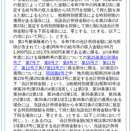
の規定によって計算した金額に令和7年中の同条第1項に規
定する給与等の収入金額から55万円を控除して得た額を加
えた額によるものとし、租税特別措置法による特別控除の
適用がある場合には、当該合計所得金額から令第22条の2
第2項に規定する特別控除額を控除して得た額
(当該合計所
得金額が零を下回る場合には、零とする。)
とする。以下こ
の項において同じ。)
」とする。
16
第1号被保険者のうち、令和7年の合計所得金額に給与所
得が含まれている者
(同年中の給与等の収入金額が65万
1,000円以上161万9,000円未満である者に限る。)
の令和8
年度における保険料率の算定についての
第25条第1項
(
第6
号ア
、
第7号ア
、
第8号ア
、
第9号ア
、
第10号ア
、
第11号
ア
、
第12号ア
及び
第13号ア
に係る部分に限る。)
の規定の
適用については、
同項第6号ア
中「地方税法
(昭和25年法律
第226号)
第292条第1項第13号に規定する合計所得金額
(以
下「合計所得金額」という。)
(租税特別措置法
(昭和32年法
律第26号)
第33条の4第1項若しくは第2項、第34条第1項、
第34条の2第1項、第34条の3第1項、第35条第1項、第35条
の2第1項、第35条の3第1項又は第36条の規定の適用がある
場合には、当該合計所得金額から令第22条の2第2項に規定
する特別控除額を控除して得た額
(当該合計所得金額が零を
下回る場合には、零とする。)
とする。以下この項において
同じ。)
」とあるのは、「合計所得金額
(地方税法第292条第
1項第13号に規定する合計所得金額をいい、当該合計所得