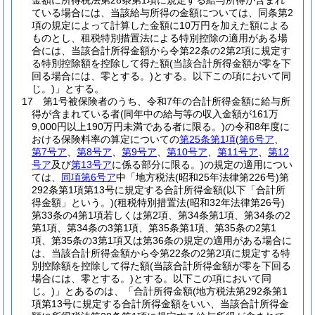
金額に所得税法第28条第1項に規定する給与所得が含まれ
ている場合には、当該給与所得の金額については、同条第2
項の規定によって計算した金額に10万円を加えた額による
ものとし、租税特別措置法による特別控除の適用がある場
合には、当該合計所得金額から令第22条の2第2項に規定す
る特別控除額を控除して得た額
(当該合計所得金額が零を下
回る場合には、零とする。)
とする。以下この項において同
じ。)
」とする。
17
第1号被保険者のうち、令和7年の合計所得金額に給与所
得が含まれている者
(同年中の給与等の収入金額が161万
9,000円以上190万円未満である者に限る。)
の令和8年度に
おける保険料率の算定についての
第25条第1項
(
第6号ア
、
第7号ア
、
第8号ア
、
第9号ア
、
第10号ア
、
第11号ア
、
第12
号ア
及び
第13号ア
に係る部分に限る。)
の規定の適用につい
ては、
同項第6号ア
中「地方税法
(昭和25年法律第226号)
第
292条第1項第13号に規定する合計所得金額
(以下「合計所
得金額」という。)
(租税特別措置法
(昭和32年法律第26号)
第33条の4第1項若しくは第2項、第34条第1項、第34条の2
第1項、第34条の3第1項、第35条第1項、第35条の2第1
項、第35条の3第1項又は第36条の規定の適用がある場合に
は、当該合計所得金額から令第22条の2第2項に規定する特
別控除額を控除して得た額
(当該合計所得金額が零を下回る
場合には、零とする。)
とする。以下この項において同
じ。)
」とあるのは、「合計所得金額
(地方税法第292条第1
項第13号に規定する合計所得金額をいい、当該合計所得金