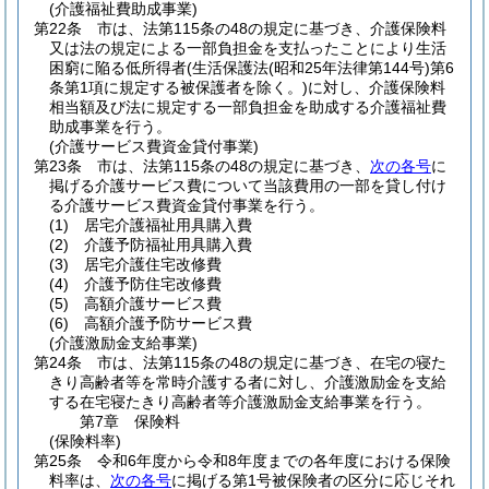
(介護福祉費助成事業)
第22条
市は、法第115条の48の規定に基づき、介護保険料
又は法の規定による一部負担金を支払ったことにより生活
困窮に陥る低所得者
(生活保護法
(昭和25年法律第144号)
第6
条第1項に規定する被保護者を除く。)
に対し、介護保険料
相当額及び法に規定する一部負担金を助成する介護福祉費
助成事業を行う。
(介護サービス費資金貸付事業)
第23条
市は、法第115条の48の規定に基づき、
次の各号
に
掲げる介護サービス費について当該費用の一部を貸し付け
る介護サービス費資金貸付事業を行う。
(1)
居宅介護福祉用具購入費
(2)
介護予防福祉用具購入費
(3)
居宅介護住宅改修費
(4)
介護予防住宅改修費
(5)
高額介護サービス費
(6)
高額介護予防サービス費
(介護激励金支給事業)
第24条
市は、法第115条の48の規定に基づき、在宅の寝た
きり高齢者等を常時介護する者に対し、介護激励金を支給
する在宅寝たきり高齢者等介護激励金支給事業を行う。
第7章
保険料
(保険料率)
第25条
令和6年度から令和8年度までの各年度における保険
料率は、
次の各号
に掲げる第1号被保険者の区分に応じそれ