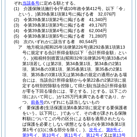
ぞれ
当該各号
に定める額とする。
(1)
介護保険法施行令
(平成10年政令第412号。以下「令」
という。)
第39条第1項第1号に掲げる者 32,076円
(2)
令第39条第1項第2号に掲げる者 41,340円
(3)
令第39条第1項第3号に掲げる者 49,176円
(4)
令第39条第1項第4号に掲げる者 62,004円
(5)
令第39条第1項第5号に掲げる者 71,280円
(6)
次のいずれかに該当する者 80,544円
ア
地方税法
(昭和25年法律第226号)
第292条第1項第13
号に規定する合計所得金額
(以下「合計所得金額」とい
う。)
(租税特別措置法
(昭和32年法律第26号)
第33条の4
第1項若しくは第2項、第34条第1項、第34条の2第1
項、第34条の3第1項、第35条第1項、第35条の2第1
項、第35条の3第1項又は第36条の規定の適用がある場
合には、当該合計所得金額から令第22条の2第2項に規
定する特別控除額を控除して得た額
(当該合計所得金額
が零を下回る場合には、零とする。)
とする。以下この
項において同じ。)
が125万円未満である者であり、か
つ、
前各号
のいずれにも該当しないもの
イ
要保護者
(生活保護法第6条第2項に規定する要保護者
をいう。以下同じ。)
であって、その者が課される保険
料額についてこの号の区分による額を適用されたなら
ば保護を必要としない状態となるもの
(令第39条第1項
第1号イ
(
(1)
に係る部分を除く。)
、
次号イ
、
第8号イ
、
第9号イ
、
第10号イ
、
第11号イ
、
第12号イ
又は
第13号