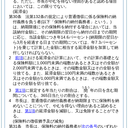
る。
ただし、市長がやむを得ない理由があると認める場合
においては、この限りでない。
(延滞金)
第30条
法第132条の規定により普通徴収に係る保険料の納
付義務を負う者
(以下「保険料の納付義務者」という。)
は、納期限後にその保険料を納付する場合においては、当
該納付金額に、その納期限の翌日から納付の日までの期間
に応じ、当該金額につき年14.6パーセント
(納期限の翌日か
ら3月を経過する日までの期間については、年7.3パーセン
ト)
を乗じて計算した金額に相当する延滞金額を加算して納
付しなければならない。
2
前項
における延滞金の計算において、その計算の基礎とな
る保険料額に1,000円未満の端数があるとき又はその全額が
2,000円未満であるときは、その端数金額又はその全額を切
り捨てる。
また、延滞金額に100円未満の端数があるとき
又はその全額が1,000円未満であるときは、その端数金額又
はその全額を切り捨てる。
うるう
3
第1項
に規定する年当たりの割合は、
年の日を含む期
閏
間についても、365日当たりの割合とする。
4
市長は、普通徴収の納付義務者が納期限までに保険料を納
めないことについて、やむを得ない理由があると認めると
きは、
第1項
の延滞金額を減額し、又は免除することができ
る。
(保険料の徴収猶予及び減免)
第31条
市長は、保険料の納付義務者が
次の各号
のいずれか