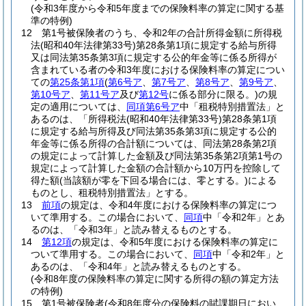
(令和3年度から令和5年度までの保険料率の算定に関する基
準の特例)
12
第1号被保険者のうち、令和2年の合計所得金額に所得税
法
(昭和40年法律第33号)
第28条第1項に規定する給与所得
又は同法第35条第3項に規定する公的年金等に係る所得が
含まれている者の令和3年度における保険料率の算定につい
ての
第25条第1項
(
第6号ア
、
第7号ア
、
第8号ア
、
第9号ア
、
第10号ア
、
第11号ア
及び
第12号
に係る部分に限る。)
の規
定の適用については、
同項第6号ア
中「租税特別措置法」と
あるのは、「所得税法
(昭和40年法律第33号)
第28条第1項
に規定する給与所得及び同法第35条第3項に規定する公的
年金等に係る所得の合計額については、同法第28条第2項
の規定によって計算した金額及び同法第35条第2項第1号の
規定によって計算した金額の合計額から10万円を控除して
得た額
(当該額が零を下回る場合には、零とする。)
による
ものとし、租税特別措置法」とする。
13
前項
の規定は、令和4年度における保険料率の算定につ
いて準用する。
この場合において、
同項
中「令和2年」とあ
るのは、「令和3年」と読み替えるものとする。
14
第12項
の規定は、令和5年度における保険料率の算定に
ついて準用する。
この場合において、
同項
中「令和2年」と
あるのは、「令和4年」と読み替えるものとする。
(令和8年度の保険料率の算定に関する所得の額の算定方法
の特例)
15
第1号被保険者
(令和8年度分の保険料の賦課期日におい