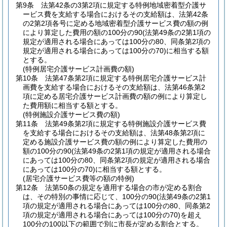
第9条
法第42条の3第2項に規定する特例地域密着型介護サ
ービス費を支給する場合におけるその支給額は、法第42条
の2第2項各号に定める地域密着型介護サービス費の額の例
により算定した費用の額の100分の90
(法第49条の2第1項の
規定が適用される場合にあっては100分の80、同条第2項の
規定が適用される場合にあっては100分の70)
に相当する額
とする。
(特例居宅介護サービス計画費の額)
第10条
法第47条第2項に規定する特例居宅介護サービス計
画費を支給する場合におけるその支給額は、法第46条第2
項に定める居宅介護サービス計画費の額の例により算定し
た費用額に相当する額とする。
(特例施設介護サービス費の額)
第11条
法第49条第2項に規定する特例施設介護サービス費
を支給する場合におけるその支給額は、法第48条第2項に
定める施設介護サービス費の額の例により算定した費用の
額の100分の90
(法第49条の2第1項の規定が適用される場合
にあっては100分の80、同条第2項の規定が適用される場合
にあっては100分の70)
に相当する額とする。
(居宅介護サービス費等の額の特例)
第12条
法第50条の規定を適用する場合の市が定める割合
は、その特別の事情に応じて、100分の90
(法第49条の2第1
項の規定が適用される場合にあっては100分の80、同条第2
項の規定が適用される場合にあっては100分の70)
を超え
100分の100以下の範囲で別に市長が定める割合とする。