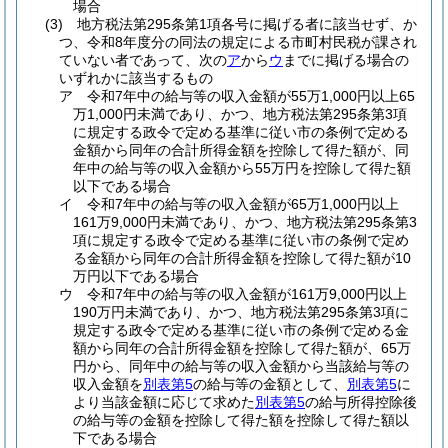
場合
(3)
地方税法第295条第1項各号に掲げる者に該当せず、か
つ、令和8年度分の同法の規定による市町村民税が課され
ていない者であって、次の
ア
から
ウ
までに掲げる場合の
いずれかに該当するもの
ア
令和7年中の給与等の収入金額が55万1,000円以上65
万1,000円未満であり、かつ、地方税法第295条第3項
に規定する政令で定める基準に従い市の条例で定める
金額から同年の合計所得金額を控除して得た額が、同
年中の給与等の収入金額から55万円を控除して得た額
以下である場合
イ
令和7年中の給与等の収入金額が65万1,000円以上
161万9,000円未満であり、かつ、地方税法第295条第3
項に規定する政令で定める基準に従い市の条例で定め
る金額から同年の合計所得金額を控除して得た額が10
万円以下である場合
ウ
令和7年中の給与等の収入金額が161万9,000円以上
190万円未満であり、かつ、地方税法第295条第3項に
規定する政令で定める基準に従い市の条例で定める金
額から同年の合計所得金額を控除して得た額が、65万
円から、同年中の給与等の収入金額から当該給与等の
収入金額を
別表第5
の給与等の金額として、
別表第5
に
より当該金額に応じて求めた
別表第5
の給与所得控除後
の給与等の金額を控除して得た額を控除して得た額以
下である場合