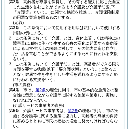
第2条
高齢者が尊厳を保持し、その有する能力に応じた自立
した生活を営むことができるよう介護及び介護予防
(以下
「介護等」という。)
に関する施策を推進し、介護保険制度
の円滑な実施を図るものとする。
(定義)
第3条
この条例において使用する用語は法において使用する
用語の例による。
2
この条例において「介護」とは、身体上若しくは精神上の
障害又は加齢に伴って生ずる心身の変化に起因する疾病等
による日常生活上の困難に対して、その能力に応じ自立し
た生活を営むことができるようにするために行われる支援
をいう。
3
この条例において「介護予防」とは、高齢者ができる限り
介護を要する状態
(以下「要介護状態」という。)
に陥るこ
となく健康で生き生きとした生活を送れるようにするため
に行われる支援をいう。
(市の責務)
第4条
市は、
第2条
の理念に則り、市の基本的な施策との整
合性に留意しながら介護等に関する施策を策定し、実施し
なければならない。
(介護サービス事業者の責務)
第5条
介護サービス事業者は、
第2条
の理念に則り、市の実
施する介護等に関する施策に協力し、高齢者の尊厳の保持
に努めるとともに市民の福祉の増進に努めなければならな
い。