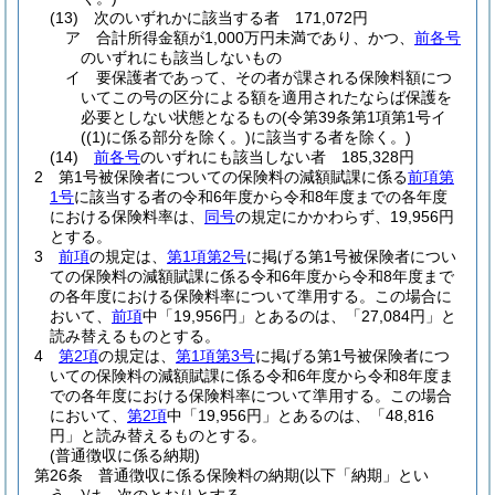
(13)
次のいずれかに該当する者 171,072円
ア
合計所得金額が1,000万円未満であり、かつ、
前各号
のいずれにも該当しないもの
イ
要保護者であって、その者が課される保険料額につ
いてこの号の区分による額を適用されたならば保護を
必要としない状態となるもの
(令第39条第1項第1号イ
(
(1)
に係る部分を除く。)
に該当する者を除く。)
(14)
前各号
のいずれにも該当しない者 185,328円
2
第1号被保険者についての保険料の減額賦課に係る
前項第
1号
に該当する者の令和6年度から令和8年度までの各年度
における保険料率は、
同号
の規定にかかわらず、19,956円
とする。
3
前項
の規定は、
第1項第2号
に掲げる第1号被保険者につい
ての保険料の減額賦課に係る令和6年度から令和8年度まで
の各年度における保険料率について準用する。
この場合に
おいて、
前項
中「19,956円」とあるのは、「27,084円」と
読み替えるものとする。
4
第2項
の規定は、
第1項第3号
に掲げる第1号被保険者につ
いての保険料の減額賦課に係る令和6年度から令和8年度ま
での各年度における保険料率について準用する。
この場合
において、
第2項
中「19,956円」とあるのは、「48,816
円」と読み替えるものとする。
(普通徴収に係る納期)
第26条
普通徴収に係る保険料の納期
(以下「納期」とい