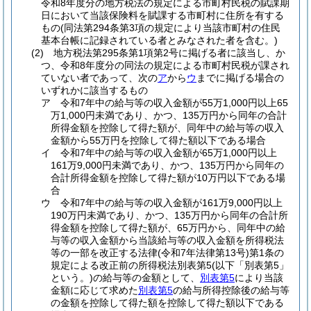
令和8年度分の地方税法の規定による市町村民税の賦課期
日において当該保険料を賦課する市町村に住所を有する
もの
(同法第294条第3項の規定により当該市町村の住民
基本台帳に記録されている者とみなされた者を含む。)
(2)
地方税法第295条第1項第2号に掲げる者に該当し、か
つ、令和8年度分の同法の規定による市町村民税が課され
ていない者であって、次の
ア
から
ウ
までに掲げる場合の
いずれかに該当するもの
ア
令和7年中の給与等の収入金額が55万1,000円以上65
万1,000円未満であり、かつ、135万円から同年の合計
所得金額を控除して得た額が、同年中の給与等の収入
金額から55万円を控除して得た額以下である場合
イ
令和7年中の給与等の収入金額が65万1,000円以上
161万9,000円未満であり、かつ、135万円から同年の
合計所得金額を控除して得た額が10万円以下である場
合
ウ
令和7年中の給与等の収入金額が161万9,000円以上
190万円未満であり、かつ、135万円から同年の合計所
得金額を控除して得た額が、65万円から、同年中の給
与等の収入金額から当該給与等の収入金額を所得税法
等の一部を改正する法律
(令和7年法律第13号)
第1条の
規定による改正前の所得税法別表第5
(以下「別表第5」
という。)
の給与等の金額として、
別表第5
により当該
金額に応じて求めた
別表第5
の給与所得控除後の給与等
の金額を控除して得た額を控除して得た額以下である