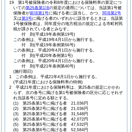
19
第1号被保険者の令和8年度における保険料率の算定につ
いての
第25条第1項
の規定の適用については、当該第1号被
保険者が
前項第1号
に掲げる者に該当し、かつ、
同項第2号
又は
第3号
に掲げる者のいずれかに該当するときは、当該第
1号被保険者は、同年度分の地方税法の規定による市町村民
税が課されている者とみなす。
付
則
(平成19年
条例第19号)
この条例は、平成19年4月1日から施行する。
付
則
(平成19年
条例第56号)
この条例は、平成20年4月1日から施行する。
付
則
(平成20年
条例第1号)
この条例は、平成20年4月1日から施行する。
付
則
(平成21年
条例第40号)
(施行期日)
1
この条例は、平成21年4月1日から施行する。
(平成21年度における保険料率の特例)
2
平成21年度における保険料率は、第25条の規定にかかわ
らず、次の各号に掲げる第1号被保険者の区分に応じそれぞ
れ当該各号に定める額とする。
(1)
第25条第1号に掲げる者 21,036円
(2)
第25条第2号に掲げる者 21,036円
(3)
第25条第3号に掲げる者 31,548円
(4)
第25条第4号に掲げる者 42,072円
(5)
第25条第5号に掲げる者 47,532円
(6)
第25条第6号に掲げる者 52,584円