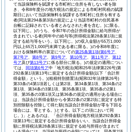
て当該保険料を賦課する市町村に住所を有しない者を除
き、令和8年度分の地方税法の規定による市町村民税の賦課
期日において当該保険料を賦課する市町村に住所を有する
者
(同法第294条第3項の規定により当該市町村の住民基本
台帳に記録されている者とみなされた者を含む。)
に限る。
以下同じ。)
のうち、令和7年の合計所得金額に給与所得が
含まれている者
(同年中の給与等
(所得税法第28条第1項に規
定する給与等をいう。以下同じ。)
の収入金額が55万1,000
円以上65万1,000円未満である者に限る。)
の令和8年度に
おける保険料率の算定についての
第25条第1項
(
第6号ア
、
第7号ア
、
第8号ア
、
第9号ア
、
第10号ア
、
第11号ア
、
第12
号ア
及び
第13号ア
に係る部分に限る。)
の規定の適用につい
ては、
同項第6号ア
中「地方税法
(昭和25年法律第226号)
第
292条第1項第13号に規定する合計所得金額
(以下「合計所
得金額」という。)
(租税特別措置法
(昭和32年法律第26号)
第33条の4第1項若しくは第2項、第34条第1項、第34条の2
第1項、第34条の3第1項、第35条第1項、第35条の2第1
項、第35条の3第1項又は第36条の規定の適用がある場合に
は、当該合計所得金額から令第22条の2第2項に規定する特
別控除額を控除して得た額
(当該合計所得金額が零を下回る
場合には、零とする。)
とする。以下この項において同
じ。)
」とあるのは、「合計所得金額
(地方税法第292条第1
項第13号に規定する合計所得金額をいい、当該合計所得金
額に所得税法第28条第1項に規定する給与所得が含まれて
いる場合には、当該給与所得の金額については、同条第2項