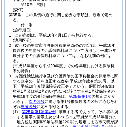
第10章
補則
(委任)
第35条
この条例の施行に関し必要な事項は、規則で定め
る。
付
則
(施行期日)
1
この条例は、平成18年4月1日から施行する。
(適用区分)
2
改正後の甲賀市介護保険条例第25条の規定は、平成18年
度以後の年度分の介護保険料率について適用し、平成17年
度分までの介護保険料率については、なお従前の例によ
る。
(平成18年度から平成20年度までの各年度における保険料
率の特例)
3
介護保険法施行令及び介護保険の国庫負担金の算定等に関
する政令の一部を改正する政令
(平成18年政令第28号。以
下「平成18年介護保険等改正令」という。)
附則第4条第1
項第1号又は第2号のいずれかに該当する第1号被保険者の
平成18年度の介護保険料率は、
第25条第1項
の規定にかか
わらず、
次の各号
に掲げる第1号被保険者の区分に応じそれ
ぞれ
当該各号
に定める額とする。
(1)
第25条第1項第4号
に該当する者であって、その者の属
する世帯の世帯主及びすべての世帯員が平成18年度分の
地方税法
(昭和25年法律第226号)
の規定による市民税が課