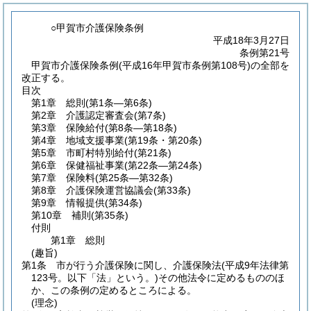
○甲賀市介護保険条例
平成18年3月27日
条例第21号
甲賀市介護保険条例(平成16年甲賀市条例第108号)の全部を
改正する。
目次
第1章
総則
(第1条―第6条)
第2章
介護認定審査会
(第7条)
第3章
保険給付
(第8条―第18条)
第4章
地域支援事業
(第19条・第20条)
第5章
市町村特別給付
(第21条)
第6章
保健福祉事業
(第22条―第24条)
第7章
保険料
(第25条―第32条)
第8章
介護保険運営協議会
(第33条)
第9章
情報提供
(第34条)
第10章
補則
(第35条)
付則
第1章
総則
(趣旨)
第1条
市が行う介護保険に関し、介護保険法
(平成9年法律第
123号。以下「法」という。)
その他法令に定めるもののほ
か、この条例の定めるところによる。
(理念)