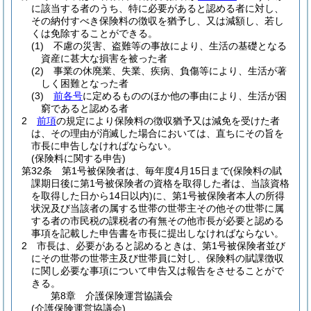
に該当する者のうち、特に必要があると認める者に対し、
その納付すべき保険料の徴収を猶予し、又は減額し、若し
くは免除することができる。
(1)
不慮の災害、盗難等の事故により、生活の基礎となる
資産に甚大な損害を被った者
(2)
事業の休廃業、失業、疾病、負傷等により、生活が著
しく困難となった者
(3)
前各号
に定めるもののほか他の事由により、生活が困
窮であると認める者
2
前項
の規定により保険料の徴収猶予又は減免を受けた者
は、その理由が消滅した場合においては、直ちにその旨を
市長に申告しなければならない。
(保険料に関する申告)
第32条
第1号被保険者は、毎年度4月15日まで
(保険料の賦
課期日後に第1号被保険者の資格を取得した者は、当該資格
を取得した日から14日以内)
に、第1号被保険者本人の所得
状況及び当該者の属する世帯の世帯主その他その世帯に属
する者の市民税の課税者の有無その他市長が必要と認める
事項を記載した申告書を市長に提出しなければならない。
2
市長は、必要があると認めるときは、第1号被保険者並び
にその世帯の世帯主及び世帯員に対し、保険料の賦課徴収
に関し必要な事項について申告又は報告をさせることがで
きる。
第8章
介護保険運営協議会
(介護保険運営協議会)