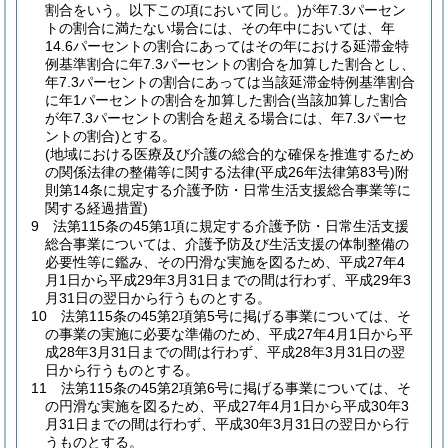
割合をいう。以下この項において同じ。)
が年7.3パーセン
トの割合に満たない場合には、その年中においては、年
14.6パーセントの割合にあってはその年における延滞金特
例基準割合に年7.3パーセントの割合を加算した割合とし、
年7.3パーセントの割合にあっては当該延滞金特例基準割合
に年1パーセントの割合を加算した割合
(当該加算した割合
が年7.3パーセントの割合を超える場合には、年7.3パーセ
ントの割合)
とする。
(地域における医療及び介護の総合的な確保を推進するため
の関係法律の整備等に関する法律(平成26年法律第83号)附
則第14条に規定する介護予防・日常生活支援総合事業等に
関する経過措置)
9
法第115条の45第1項に規定する介護予防・日常生活支援
総合事業については、介護予防及び生活支援の体制整備の
必要性等に鑑み、その円滑な実施を図るため、平成27年4
月1日から平成29年3月31日までの間は行わず、平成29年3
月31日の翌日から行うものとする。
10
法第115条の45第2項第5号に掲げる事業については、そ
の事業の実施に必要な準備のため、平成27年4月1日から平
成28年3月31日までの間は行わず、平成28年3月31日の翌
日から行うものとする。
11
法第115条の45第2項第6号に掲げる事業については、そ
の円滑な実施を図るため、平成27年4月1日から平成30年3
月31日までの間は行わず、平成30年3月31日の翌日から行
うものとする。