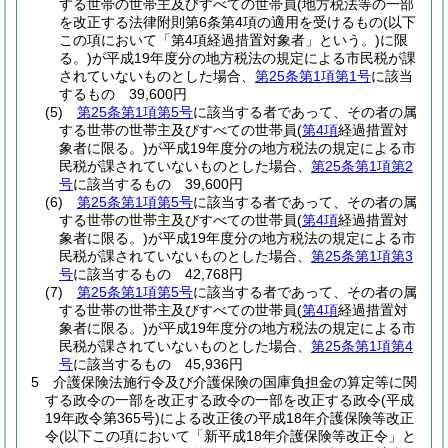
する世帯の世帯主及びすべての世帯員
(地方税法等の一部
を改正する法律附則第6条第4項の適用を受けるもの
(以下
この項において「第4項経過措置対象者」という。)
に限
る。)
が平成19年度分の地方税法の規定による市民税が課
されていないものとした場合、
第25条第1項第1号
に該当
するもの 39,600円
(5)
第25条第1項第5号
に該当する者であって、その者の属
する世帯の世帯主及びすべての世帯員
(
第4項
経過措置対
象者に限る。)
が平成19年度分の地方税法の規定による市
民税が課されていないものとした場合、
第25条第1項第2
号
に該当するもの 39,600円
(6)
第25条第1項第5号
に該当する者であって、その者の属
する世帯の世帯主及びすべての世帯員
(
第4項
経過措置対
象者に限る。)
が平成19年度分の地方税法の規定による市
民税が課されていないものとした場合、
第25条第1項第3
号
に該当するもの 42,768円
(7)
第25条第1項第5号
に該当する者であって、その者の属
する世帯の世帯主及びすべての世帯員
(
第4項
経過措置対
象者に限る。)
が平成19年度分の地方税法の規定による市
民税が課されていないものとした場合、
第25条第1項第4
号
に該当するもの 45,936円
5
介護保険法施行令及び介護保険の国庫負担金の算定等に関
する政令の一部を改正する政令の一部を改正する政令
(平成
19年政令第365号)
による改正後の平成18年介護保険等改正
令
(以下この項において「新平成18年介護保険等改正令」と