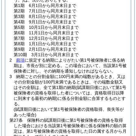
う。)
は、次のとおりとする。
第1期 6月1日から同月末日まで
第2期 7月1日から同月末日まで
第3期 8月1日から同月末日まで
第4期 9月1日から同月末日まで
第5期 10月1日から同月末日まで
第6期 11月1日から同月末日まで
第7期 12月1日から同月末日まで
第8期 1月1日から同月末日まで
第9期 2月1日から同月末日まで
第10期 3月1日から同月末日まで
2
前項
に規定する納期によりがたい第1号被保険者に係る納
期は、市長が別に定める。
この場合において、当該第1号被
保険者に対し、その納期を通知しなければならない。
3
納期ごとの分割金額に100円未満の端数があるとき、又は
その分割金額が100円未満であるときは、その端数金額又
はその全額は、全て第1期の納期
(賦課期日後において第1号
被保険者の資格を取得した者については、資格取得日以降
に到来する最初の納期)
に係る分割金額に合算するものとす
る。
(賦課期日後において第1号被保険者の資格取得、喪失等が
あった場合)
第27条
保険料の賦課期日後に第1号被保険者の資格を取得
した場合における当該第1号被保険者に係る保険料の額の算
定は、第1号被保険者の資格を取得した日の属する月から月