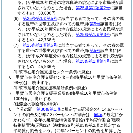
る。)
が平成20年度分の地方税法の規定による市民税が課
されていないものとした場合、
第25条第1項第2号
に該当
するもの 39,600円
(6)
第25条第1項第5号
に該当する者であって、その者の属
する世帯の世帯主及びすべての世帯員
(
第5号
該当者に限
る。)
が平成20年度分の地方税法の規定による市民税が課
されていないものとした場合、
第25条第1項第3号
に該当
するもの 42,768円
(7)
第25条第1項第5号
に該当する者であって、その者の属
する世帯の世帯主及びすべての世帯員
(
第5号
該当者に限
る。)
が平成20年度分の地方税法の規定による市民税が課
されていないものとした場合、
第25条第1項第4号
に該当
するもの 45,936円
(甲賀市在宅介護支援センター条例の廃止)
6
甲賀市在宅介護支援センター条例
(平成16年甲賀市条例第
98号)
は、廃止する。
(甲賀市居宅介護支援事業所条例の廃止)
7
甲賀市居宅介護支援事業所条例
(平成16年甲賀市条例第
100号)
は、廃止する。
(延滞金の割合等の特例)
8
当分の間、
第30条第1項
に規定する延滞金の年14.6パーセ
ントの割合及び年7.3パーセントの割合は、
同項
の規定にか
かわらず、各年の延滞金特例基準割合
(平均貸付割合
(租税
特別措置法
(昭和32年法律第26号)
第93条第2項に規定する
平均貸付割合をいう。)
に年1パーセントの割合を加算した