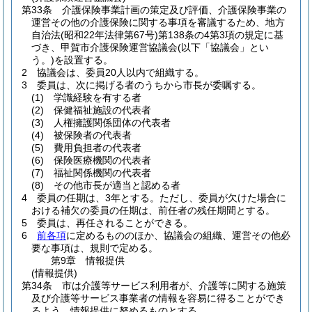
第33条
介護保険事業計画の策定及び評価、介護保険事業の
運営その他の介護保険に関する事項を審議するため、地方
自治法
(昭和22年法律第67号)
第138条の4第3項の規定に基
づき、甲賀市介護保険運営協議会
(以下「協議会」とい
う。)
を設置する。
2
協議会は、委員20人以内で組織する。
3
委員は、次に掲げる者のうちから市長が委嘱する。
(1)
学識経験を有する者
(2)
保健福祉施設の代表者
(3)
人権擁護関係団体の代表者
(4)
被保険者の代表者
(5)
費用負担者の代表者
(6)
保険医療機関の代表者
(7)
福祉関係機関の代表者
(8)
その他市長が適当と認める者
4
委員の任期は、3年とする。
ただし、委員が欠けた場合に
おける補欠の委員の任期は、前任者の残任期間とする。
5
委員は、再任されることができる。
6
前各項
に定めるもののほか、協議会の組織、運営その他必
要な事項は、規則で定める。
第9章
情報提供
(情報提供)
第34条
市は介護等サービス利用者が、介護等に関する施策
及び介護等サービス事業者の情報を容易に得ることができ
るよう、情報提供に努めるものとする。