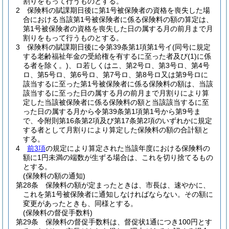
割りをもって行うものとする。
2
保険料の賦課期日後に第1号被保険者の資格を喪失した場
合における当該第1号被保険者に係る保険料の額の算定は、
第1号被保険者の資格を喪失した日の属する月の前月まで月
割りをもって行うものとする。
3
保険料の賦課期日後に令第39条第1項第1号イ
(同号に規定
する老齢福祉年金の受給権を有するに至った者及び
(1)
に係
る者を除く。)
、ロ若しくはニ、第2号ロ、第3号ロ、第4号
ロ、第5号ロ、第6号ロ、第7号ロ、第8号ロ又は第9号ロに
該当するに至った第1号被保険者に係る保険料の額は、当該
該当するに至った日の属する月の前月まで月割りにより算
定した当該被保険者に係る保険料の額と当該該当するに至
った日の属する月から令第39条第1項第1号から第9号ま
で、令附則第16条第2項及び第17条第2項のいずれかに規定
する者として月割りにより算定した保険料の額の合計額と
する。
4
前3項
の規定により算定された当該年度における保険料の
額に1円未満の端数が生ずる場合は、これを切り捨てるもの
とする。
(保険料の額の通知)
第28条
保険料の額が定まったときは、市長は、速やかに、
これを第1号被保険者に通知しなければならない。
その額に
変更があったときも、同様とする。
(保険料の督促手数料)
第29条
保険料の督促手数料は、督促状1通につき100円とす