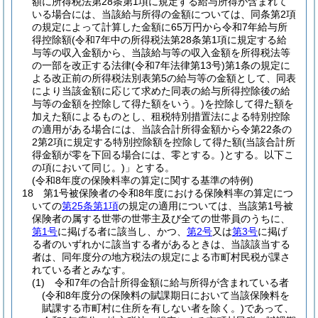
額に所得税法第28条第1項に規定する給与所得が含まれて
いる場合には、当該給与所得の金額については、同条第2項
の規定によって計算した金額に65万円から令和7年給与所
得控除額
(令和7年中の所得税法第28条第1項に規定する給
与等の収入金額から、当該給与等の収入金額を所得税法等
の一部を改正する法律
(令和7年法律第13号)
第1条の規定に
よる改正前の所得税法別表第5の給与等の金額として、同表
により当該金額に応じて求めた同表の給与所得控除後の給
与等の金額を控除して得た額をいう。)
を控除して得た額を
加えた額によるものとし、租税特別措置法による特別控除
の適用がある場合には、当該合計所得金額から令第22条の
2第2項に規定する特別控除額を控除して得た額
(当該合計所
得金額が零を下回る場合には、零とする。)
とする。以下こ
の項において同じ。)
」とする。
(令和8年度の保険料率の算定に関する基準の特例)
18
第1号被保険者の令和8年度における保険料率の算定につ
いての
第25条第1項
の規定の適用については、当該第1号被
保険者の属する世帯の世帯主及び全ての世帯員のうちに、
第1号
に掲げる者に該当し、かつ、
第2号
又は
第3号
に掲げ
る者のいずれかに該当する者があるときは、当該該当する
者は、同年度分の地方税法の規定による市町村民税が課さ
れている者とみなす。
(1)
令和7年の合計所得金額に給与所得が含まれている者
(令和8年度分の保険料の賦課期日において当該保険料を
賦課する市町村に住所を有しない者を除く。)
であって、