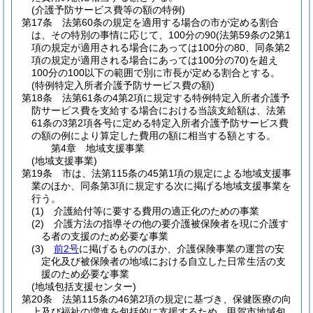
(介護予防サービス費等の額の特例)
第17条
法第60条の規定を適用する場合の市が定める割合
は、その特別の事情に応じて、100分の90
(法第59条の2第1
項の規定が適用される場合にあっては100分の80、同条第2
項の規定が適用される場合にあっては100分の70)
を超え
100分の100以下の範囲で別に市長が定める割合とする。
(特例特定入所者介護予防サービス費の額)
第18条
法第61条の4第2項に規定する特例特定入所者介護予
防サービス費を支給する場合における当該支給額は、法第
61条の3第2項各号に定める特定入所者介護予防サービス費
の額の例により算定した費用の額に相当する額とする。
第4章
地域支援事業
(地域支援事業)
第19条
市は、法第115条の45第1項の規定による地域支援事
業のほか、同条第3項に規定する次に掲げる地域支援事業を
行う。
(1)
介護給付等に要する費用の適正化のための事業
(2)
介護方法の指導その他の要介護被保険者を現に介護す
る者の支援のため必要な事業
(3)
前2号
に掲げるもののほか、介護保険事業の運営の安
定化及び被保険者の地域における自立した日常生活の支
援のため必要な事業
(地域包括支援センター)
第20条
法第115条の46第2項の規定に基づき、保健医療の向
上及び福祉の増進を包括的に支援するため、甲賀市地域包