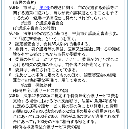
(市民の責務)
第6条
市民は、
第2条
の理念に則り、市の実施する介護等に
関する施策に協力し、自らが要介護状態となることを予防
するため、健康の保持増進に努めなければならない。
第2章
介護認定審査会
(介護認定審査会の設置)
第7条
法第14条の規定に基づき、甲賀市介護認定審査会
(以
下「認定審査会」という。)
を置く。
2
認定審査会は、委員35人以内で組織する。
3
委員は、要介護者等の保健、医療又は福祉に関する学識経
験を有する者のうちから市長が委嘱する。
4
委員の任期は、2年とする。
ただし、委員が欠けた場合に
おける補欠の委員の任期は、前任者の残任期間とする。
5
委員は、再任されることができる。
6
法及びこの条例に定めるもののほか、認定審査会の組織、
運営その他必要な事項は、規則で定める。
第3章
保険給付
(特例居宅介護サービス費の額)
第8条
法第42条第3項に規定する特例居宅介護サービス費を
支給する場合におけるその支給額は、法第41条第4項各号
に定める居宅介護サービス費の額の例により算定した費用
の額の100分の90
(法第49条の2第1項の規定が適用される場
合にあっては100分の80、同条第2項の規定が適用される場
合にあっては100分の70)
に相当する額とする。
(特例地域密着型介護サービス費の額)