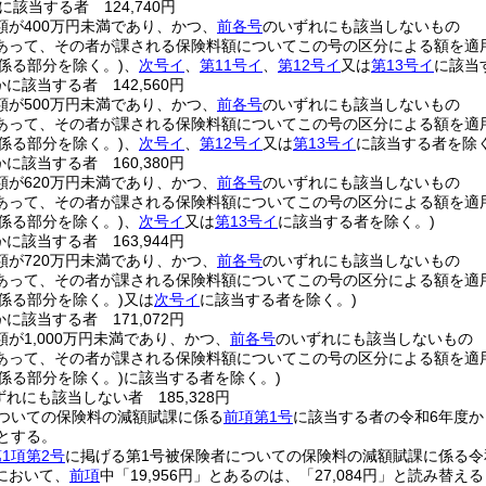
該当する者 124,740円
額が400万円未満であり、かつ、
前各号
のいずれにも該当しないもの
あって、その者が課される保険料額についてこの号の区分による額を適
係る部分を除く。)
、
次号イ
、
第11号イ
、
第12号イ
又は
第13号イ
に該当
に該当する者 142,560円
額が500万円未満であり、かつ、
前各号
のいずれにも該当しないもの
あって、その者が課される保険料額についてこの号の区分による額を適
係る部分を除く。)
、
次号イ
、
第12号イ
又は
第13号イ
に該当する者を除く
に該当する者 160,380円
額が620万円未満であり、かつ、
前各号
のいずれにも該当しないもの
あって、その者が課される保険料額についてこの号の区分による額を適
係る部分を除く。)
、
次号イ
又は
第13号イ
に該当する者を除く。)
に該当する者 163,944円
額が720万円未満であり、かつ、
前各号
のいずれにも該当しないもの
あって、その者が課される保険料額についてこの号の区分による額を適
係る部分を除く。)
又は
次号イ
に該当する者を除く。)
に該当する者 171,072円
が1,000万円未満であり、かつ、
前各号
のいずれにも該当しないもの
あって、その者が課される保険料額についてこの号の区分による額を適
係る部分を除く。)
に該当する者を除く。)
れにも該当しない者 185,328円
ついての保険料の減額賦課に係る
前項第1号
に該当する者の令和6年度か
円とする。
1項第2号
に掲げる第1号被保険者についての保険料の減額賦課に係る令
において、
前項
中「19,956円」とあるのは、「27,084円」と読み替え