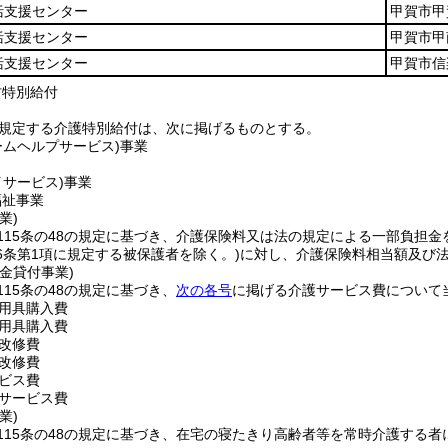
括支援センター
甲賀市甲
括支援センター
甲賀市甲
括支援センター
甲賀市信
村特別給付
に規定する介護特別給付は、次に掲げるものとする。
ームヘルプサービス)
事業
イサービス)
事業
福祉事業
業)
115条の48の規定に基づき、介護保険料又は法の規定による一部負担
6条第1項に規定する被保護者を除く。)
に対し、介護保険料相当額及び
金貸付事業)
115条の48の規定に基づき、
次の各号
に掲げる介護サービス費について
用具購入費
用具購入費
改修費
改修費
ビス費
サービス費
業)
115条の48の規定に基づき、在宅の寝たきり高齢者等を常時介護する