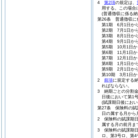
4
第2項
の規定は、
用する。
この場合
(普通徴収に係る納
第26条
普通徴収に
第1期 6月1日か
第2期 7月1日か
第3期 8月1日か
第4期 9月1日か
第5期 10月1日
第6期 11月1日
第7期 12月1日
第8期 1月1日か
第9期 2月1日か
第10期 3月1日
2
前項
に規定する
ればならない。
3
納期ごとの分割金
日後において第1
(賦課期日後にお
第27条
保険料の賦
日の属する月から
2
保険料の賦課期日
属する月の前月ま
3
保険料の賦課期日
ロ、第3号ロ、第