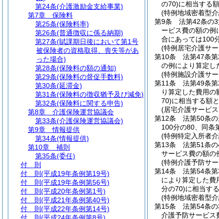
の70)
に相当する
第24条
(介護激励金支給事業)
(特例地域密着型介
第7章
保険料
第9条
法第42条の
第25条
(保険料率)
ービス費の額の例に
第26条
(普通徴収に係る納期)
合にあっては100分
第27条
(賦課期日後において第1号
(特例居宅介護サー
被保険者の資格取得、喪失等があ
第10条
法第47条
った場合)
の例により算定し
第28条
(保険料の額の通知)
(特例施設介護サー
第29条
(保険料の督促手数料)
第11条
法第49条
第30条
(延滞金)
り算定した費用の額
第31条
(保険料の徴収猶予及び減免)
70)
に相当する額
第32条
(保険料に関する申告)
(居宅介護サービス
第8章
介護保険運営協議会
第12条
法第50条
第33条
(介護保険運営協議会)
100分の80、同
第9章
情報提供
(特例特定入所者介
第34条
(情報提供)
第13条
法第51条
第10章
補則
サービス費の額の
第35条
(委任)
(特例介護予防サー
付 則
第14条
法第54条
付 則
(平成19年条例第19号)
により算定した費用
付 則
(平成19年条例第56号)
分の70)
に相当す
付 則
(平成20年条例第1号)
(特例地域密着型介
付 則
(平成21年条例第40号)
第15条
法第54条
付 則
(平成22年条例第14号)
介護予防サービス費
付 則
(平成24年条例第8号)