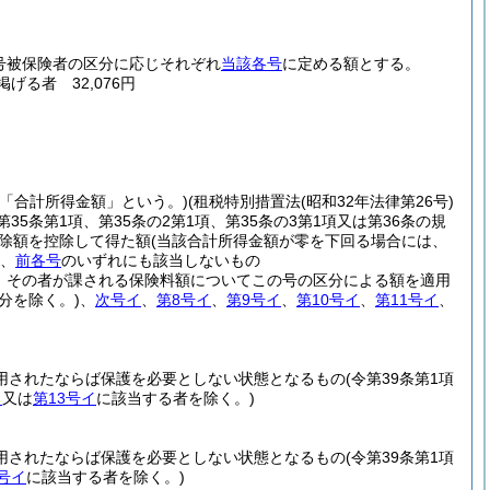
号被保険者の区分に応じそれぞれ
当該各号
に定める額とする。
掲げる者 32,076円
下「合計所得金額」という。)
(租税特別措置法
(昭和32年法律第26号)
第35条第1項、第35条の2第1項、第35条の3第1項又は第36条の規
控除額を控除して得た額
(当該合計所得金額が零を下回る場合には、
つ、
前各号
のいずれにも該当しないもの
、その者が課される保険料額についてこの号の区分による額を適用
分を除く。)
、
次号イ
、
第8号イ
、
第9号イ
、
第10号イ
、
第11号イ
、
用されたならば保護を必要としない状態となるもの
(令第39条第1項
イ
又は
第13号イ
に該当する者を除く。)
用されたならば保護を必要としない状態となるもの
(令第39条第1項
3号イ
に該当する者を除く。)