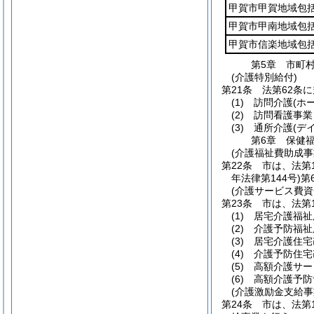
甲賀市甲賀地域包
甲賀市甲南地域包
甲賀市信楽地域包
第5章
市町
(介護特別給付)
第21条
法第62条
(1)
訪問介護
(ホ
(2)
訪問看護事業
(3)
通所介護
(デ
第6章
保健
(介護福祉費助成事
第22条
市は、法第
年法律第144号)
第
(介護サービス費資
第23条
市は、法第
(1)
居宅介護福祉
(2)
介護予防福祉
(3)
居宅介護住宅
(4)
介護予防住宅
(5)
高額介護サー
(6)
高額介護予防
(介護激励金支給事
第24条
市は、法第