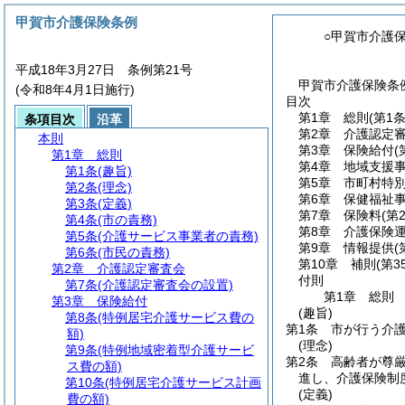
甲賀市介護保険条例
○甲賀市介護
平成18年3月27日 条例第21号
甲賀市介護保険条例
(令和8年4月1日施行)
目次
第1章
総則
(第1
条項目次
沿革
第2章
介護認定
本則
第3章
保険給付
(
第1章
総則
第4章
地域支援
第1条
(趣旨)
第5章
市町村特
第2条
(理念)
第6章
保健福祉
第3条
(定義)
第7章
保険料
(第
第4条
(市の責務)
第8章
介護保険
第5条
(介護サービス事業者の責務)
第9章
情報提供
(
第6条
(市民の責務)
第10章
補則
(第3
第2章
介護認定審査会
付則
第7条
(介護認定審査会の設置)
第1章
総則
第3章
保険給付
(趣旨)
第8条
(特例居宅介護サービス費の
第1条
市が行う介
額)
(理念)
第9条
(特例地域密着型介護サービ
第2条
高齢者が尊
ス費の額)
進し、介護保険制
第10条
(特例居宅介護サービス計画
(定義)
費の額)