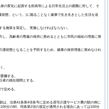
心身の変化に起因する疾病等による日常生活上の困難に対して、そ
護状態」という。)
に陥ることなく健康で生き生きとした生活を送
する施策を策定し、実施しなければならない。
力し、高齢者の尊厳の保持に努めるとともに市民の福祉の増進に努
介護状態となることを予防するため、健康の保持増進に努めなけれ
く。
が委嘱する。
任者の残任期間とする。
則で定める。
額は、法第41条第4項各号に定める居宅介護サービス費の額の例に
100分の80、同条第2項の規定が適用される場合にあっては100分