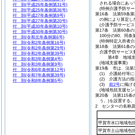
される場合にあって
付 則
(平成25年条例第31号)
(特例介護予防サー
付 則
(平成25年条例第36号)
第16条
法第59条
付 則
(平成27年条例第9号)
の例により算定し
付 則
(平成27年条例第20号)
(介護予防サービス
付 則
(平成30年条例第10号)
第17条
法第60条
付 則
(平成30年条例第30号)
100分の80、同
付 則
(令和元年条例第6号)
(特例特定入所者介
付 則
(令和2年条例第16号)
第18条
法第61条
付 則
(令和2年条例第29号)
介護予防サービス
付 則
(令和2年条例第39号)
第4章
地域
付 則
(令和3年条例第4号)
(地域支援事業)
付 則
(令和3年条例第9号)
第19条
市は、法第
付 則
(令和6年条例第12号)
(1)
介護給付等に
付 則
(令和7年条例第39号)
(2)
介護方法の指
付 則
(令和8年条例第5号)
(3)
前2号
に掲げ
(地域包括支援セン
第20条
法第115
う。)
を設置する。
2
センターの名称
甲賀市水口地域包
甲賀市土山地域包