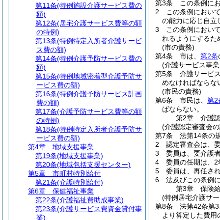
第3条
この条例に
第11条
(特例施設介護サービス費の
2
この条例におい
額)
の能力に応じ自立
第12条
(居宅介護サービス費等の額
3
この条例におい
の特例)
れるようにするた
第13条
(特例特定入所者介護サービ
(市の責務)
ス費の額)
第4条
市は、
第2条
第14条
(特例介護予防サービス費の
(介護サービス事業
額)
第5条
介護サービ
第15条
(特例地域密着型介護予防サ
めなければならな
ービス費の額)
(市民の責務)
第16条
(特例介護予防サービス計画
第6条
市民は、
第2
費の額)
ばならない。
第17条
(介護予防サービス費等の額
第2章
介護
の特例)
(介護認定審査会の
第18条
(特例特定入所者介護予防サ
第7条
法第14条の
ービス費の額)
2
認定審査会は、委
第4章
地域支援事業
3
委員は、要介護
第19条
(地域支援事業)
4
委員の任期は、2
第20条
(地域包括支援センター)
5
委員は、再任さ
第5章
市町村特別給付
6
法及びこの条例
第21条
(介護特別給付)
第3章
保険
第6章
保健福祉事業
(特例居宅介護サー
第22条
(介護福祉費助成事業)
第8条
法第42条第
第23条
(介護サービス費資金貸付事
より算定した費用の
業)