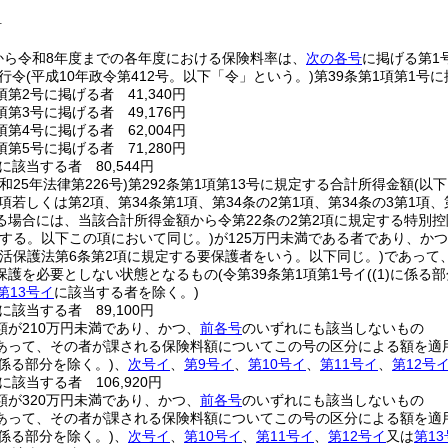
料
から令和8年度までの各年度における保険料率は、
次の各号
に掲げる第1
行令
(平成10年政令第412号。以下「令」という。)
第39条第1項第1号に
項第2号に掲げる者 41,340円
項第3号に掲げる者 49,176円
項第4号に掲げる者 62,004円
項第5号に掲げる者 71,280円
該当する者 80,544円
昭和25年法律第226号)
第292条第1項第13号に規定する合計所得金額
(以
1項若しくは第2項、第34条第1項、第34条の2第1項、第34条の3第1項、
る場合には、当該合計所得金額から令第22条の2第2項に規定する特別
する。以下この項において同じ。)
が125万円未満である者であり、か
生活保護法第6条第2項に規定する要保護者をいう。以下同じ。)
であって
保護を必要としない状態となるもの
(令第39条第1項第1号イ
(
(1)
に係る部
第13号イ
に該当する者を除く。)
該当する者 89,100円
額が210万円未満であり、かつ、
前各号
のいずれにも該当しないもの
あって、その者が課される保険料額についてこの号の区分による額を適
係る部分を除く。)
、
次号イ
、
第9号イ
、
第10号イ
、
第11号イ
、
第12号
該当する者 106,920円
額が320万円未満であり、かつ、
前各号
のいずれにも該当しないもの
あって、その者が課される保険料額についてこの号の区分による額を適
係る部分を除く。)
、
次号イ
、
第10号イ
、
第11号イ
、
第12号イ
又は
第1