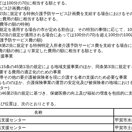
は100分の70)
に相当する額とする。
ビス計画費の額)
第2項に規定する特例介護予防サービス計画費を支給する場合におけるそ
た費用の額に相当する額とする。
費等の額の特例)
の規定を適用する場合の市が定める割合は、その特別の事情に応じて、100
条第2項の規定が適用される場合にあっては100分の70)
を超え100分の1
護予防サービス費の額)
の4第2項に規定する特例特定入所者介護予防サービス費を支給する場合に
費の額の例により算定した費用の額に相当する額とする。
支援事業
115条の45第1項の規定による地域支援事業のほか、同条第3項に規定
要する費用の適正化のための事業
導その他の要介護被保険者を現に介護する者の支援のため必要な事業
るもののほか、介護保険事業の運営の安定化及び被保険者の地域におけ
ター)
条の46第2項の規定に基づき、保健医療の向上及び福祉の増進を包括的
及び位置は、次のとおりとする。
名称
括支援センター
甲賀市水
括支援センター
甲賀市土