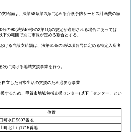
の支給額は、法第58条第2項に定める介護予防サービス計画費の額
分の90
(法第59条の2第1項の規定が適用される場合にあっては
00以下の範囲で別に市長が定める割合とする。
おける当該支給額は、法第61条の3第2項各号に定める特定入所者
する次に掲げる地域支援事業を行う。
る自立した日常生活の支援のため必要な事業
に支援するため、甲賀市地域包括支援センター
(以下「センター」とい
位置
口町水口5607番地
山町北土山1715番地