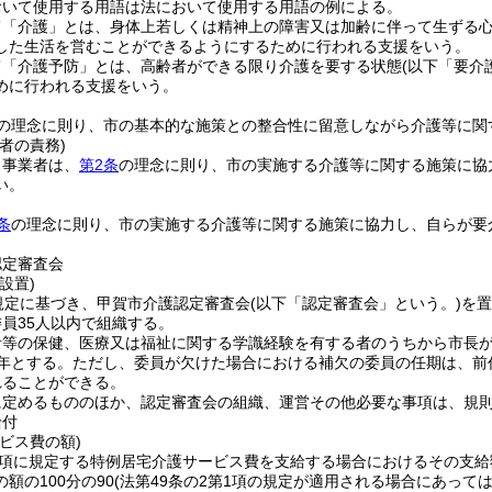
おいて使用する用語は法において使用する用語の例による。
て「介護」とは、身体上若しくは精神上の障害又は加齢に伴って生ずる
した生活を営むことができるようにするために行われる支援をいう。
て「介護予防」とは、高齢者ができる限り介護を要する状態
(以下「要介
めに行われる支援をいう。
の理念に則り、市の基本的な施策との整合性に留意しながら介護等に関
者の責務)
ス事業者は、
第2条
の理念に則り、市の実施する介護等に関する施策に協
い。
条
の理念に則り、市の実施する介護等に関する施策に協力し、自らが要
認定審査会
設置)
規定に基づき、甲賀市介護認定審査会
(以下「認定審査会」という。)
を置
員35人以内で組織する。
者等の保健、医療又は福祉に関する学識経験を有する者のうちから市長
年とする。
ただし、委員が欠けた場合における補欠の委員の任期は、前
れることができる。
に定めるもののほか、認定審査会の組織、運営その他必要な事項は、規
給付
ビス費の額)
3項に規定する特例居宅介護サービス費を支給する場合におけるその支給
額の100分の90
(法第49条の2第1項の規定が適用される場合にあっては