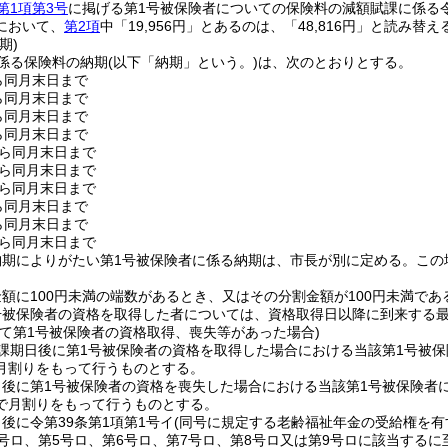
第1項第3号
に掲げる第1号被保険者についての保険料の減額賦課に係る
において、
第2項
中「19,956円」とあるのは、「48,816円」と読み替
期)
係る保険料の納期
(以下「納期」という。)
は、次のとおりとする。
ら同月末日まで
ら同月末日まで
ら同月末日まで
ら同月末日まで
から同月末日まで
から同月末日まで
から同月末日まで
ら同月末日まで
ら同月末日まで
から同月末日まで
納期によりがたい第1号被保険者に係る納期は、市長が別に定める。
この
額に100円未満の端数があるとき、又はその分割金額が100円未満で
号被保険者の資格を取得した者については、資格取得日以降に到来する最
いて第1号被保険者の資格取得、喪失等があった場合)
課期日後に第1号被保険者の資格を取得した場合における当該第1号被保
月割りをもって行うものとする。
後に第1号被保険者の資格を喪失した場合における当該第1号被保険者
で月割りをもって行うものとする。
後に令第39条第1項第1号イ
(同号に規定する老齢福祉年金の受給権を有
4号ロ、第5号ロ、第6号ロ、第7号ロ、第8号ロ又は第9号ロに該当する