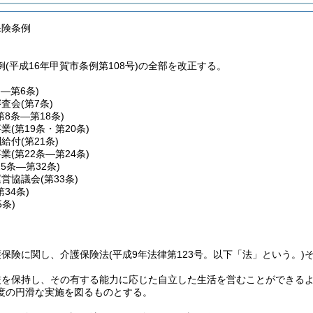
保険条例
(平成16年甲賀市条例第108号)の全部を改正する。
条―第6条)
審査会
(第7条)
第8条―第18条)
事業
(第19条・第20条)
別給付
(第21条)
事業
(第22条―第24条)
25条―第32条)
運営協議会
(第33条)
第34条)
5条)
護保険に関し、介護保険法
(平成9年法律第123号。以下「法」という。)
厳を保持し、その有する能力に応じた自立した生活を営むことができる
度の円滑な実施を図るものとする。