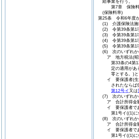
給事業を行う。
第7章
保険
(保険料率)
第25条
令和6年度
(1)
介護保険法施
(2)
令第39条第1
(3)
令第39条第1
(4)
令第39条第1
(5)
令第39条第1
(6)
次のいずれかに
ア
地方税法
(
第33条の4第
定の適用があ
零とする。)
と
イ
要保護者
(
されたならば
第12号イ
又は
(7)
次のいずれかに
ア
合計所得金
イ
要保護者で
第1号イ
(
(1)
に
(8)
次のいずれかに
ア
合計所得金
イ
要保護者で
第1号イ
(
(1)
に