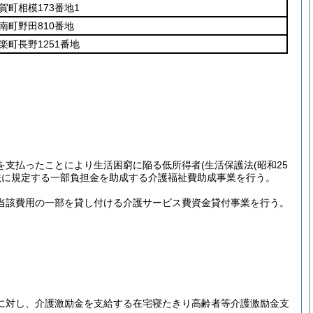
賀町相模173番地1
南町野田810番地
楽町長野1251番地
金を支払ったことにより生活困窮に陥る低所得者
(生活保護法
(昭和25
法に規定する一部負担金を助成する介護福祉費助成事業を行う。
当該費用の一部を貸し付ける介護サービス費資金貸付事業を行う。
者に対し、介護激励金を支給する在宅寝たきり高齢者等介護激励金支