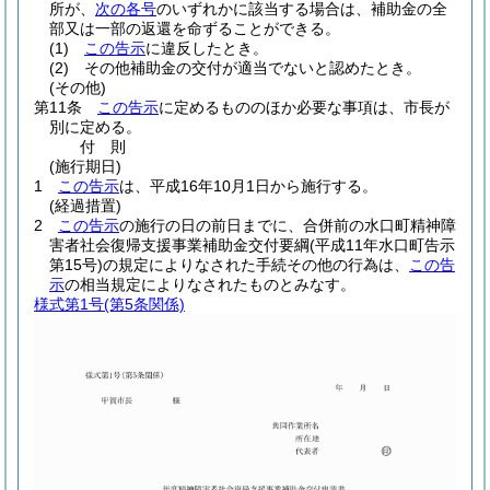
所が、
次の各号
のいずれかに該当する場合は、補助金の全
部又は一部の返還を命ずることができる。
(1)
この告示
に違反したとき。
(2)
その他補助金の交付が適当でないと認めたとき。
(その他)
第11条
この告示
に定めるもののほか必要な事項は、市長が
別に定める。
付
則
(施行期日)
1
この告示
は、平成16年10月1日から施行する。
(経過措置)
2
この告示
の施行の日の前日までに、合併前の水口町精神障
害者社会復帰支援事業補助金交付要綱
(平成11年水口町告示
第15号)
の規定によりなされた手続その他の行為は、
この告
示
の相当規定によりなされたものとみなす。
様式第1号
(第5条関係)