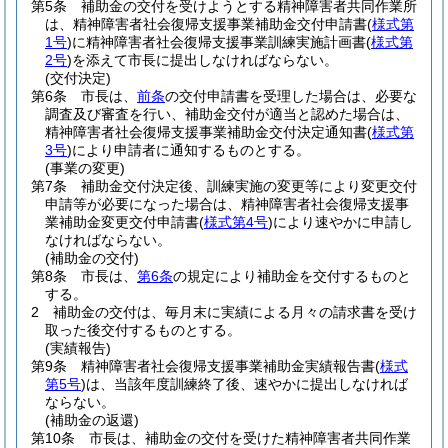
第5条
補助金の交付を受けようとする精神障害者共同作業所
は、精神障害者社会復帰支援事業補助金交付申請書
(
様式第
1号
)
に精神障害者社会復帰支援事業訓練実施計画書
(
様式第
2号
)
を添えて市長に提出しなければならない。
(交付決定)
第6条
市長は、
前条
の交付申請書を受理した場合は、必要な
調査及び審査を行い、補助金交付が適当と認めた場合は、
精神障害者社会復帰支援事業補助金交付決定通知書
(
様式第
3号
)
により申請者に通知するものとする。
(事業の変更)
第7条
補助金交付決定後、訓練実施の変更等により変更交付
申請等が必要になった場合は、精神障害者社会復帰支援事
業補助金変更交付申請書
(
様式第4号
)
により速やかに申請し
なければならない。
(補助金の交付)
第8条
市長は、
第6条
の規定により補助金を交付するものと
する。
2
補助金の交付は、毎月末に実績による月々の請求書を受け
取った後交付するものとする。
(実績報告)
第9条
精神障害者社会復帰支援事業補助金実績報告書
(
様式
第5号
)
は、当該年度訓練終了後、速やかに提出しなければ
ならない。
(補助金の返還)
第10条
市長は、補助金の交付を受けた精神障害者共同作業