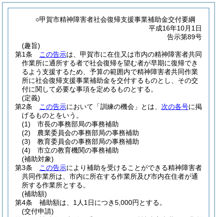
○甲賀市精神障害者社会復帰支援事業補助金交付要綱
平成16年10月1日
告示第89号
(趣旨)
第1条
この告示
は、甲賀市に在住又は市内の精神障害者共同
作業所に通所する者で社会復帰を望む者が早期に復帰でき
るよう支援するため、予算の範囲内で精神障害者共同作業
所に社会復帰支援事業補助金を交付するものとし、その交
付に関して必要な事項を定めるものとする。
(定義)
第2条
この告示
において「訓練の機会」とは、
次の各号
に掲
げるものとをいう。
(1)
市長の事務部局の事務補助
(2)
農業委員会の事務部局の事務補助
(3)
教育委員会の事務部局の事務補助
(4)
市立の教育機関の事務補助
(補助対象)
第3条
この告示
により補助を受けることができる精神障害者
共同作業所は、市内に所在する作業所及び市内在住者が通
所する作業所とする。
(補助額)
第4条
補助額は、1人1日につき5,000円とする。
(交付申請)