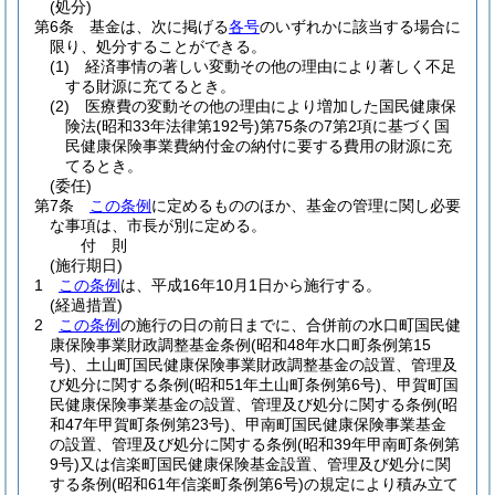
(処分)
第6条
基金は、次に掲げる
各号
のいずれかに該当する場合に
限り、処分することができる。
(1)
経済事情の著しい変動その他の理由により著しく不足
する財源に充てるとき。
(2)
医療費の変動その他の理由により増加した国民健康保
険法
(昭和33年法律第192号)
第75条の7第2項に基づく国
民健康保険事業費納付金の納付に要する費用の財源に充
てるとき。
(委任)
第7条
この条例
に定めるもののほか、基金の管理に関し必要
な事項は、市長が別に定める。
付
則
(施行期日)
1
この条例
は、平成16年10月1日から施行する。
(経過措置)
2
この条例
の施行の日の前日までに、合併前の水口町国民健
康保険事業財政調整基金条例
(昭和48年水口町条例第15
号)
、土山町国民健康保険事業財政調整基金の設置、管理及
び処分に関する条例
(昭和51年土山町条例第6号)
、甲賀町国
民健康保険事業基金の設置、管理及び処分に関する条例
(昭
和47年甲賀町条例第23号)
、甲南町国民健康保険事業基金
の設置、管理及び処分に関する条例
(昭和39年甲南町条例第
9号)
又は信楽町国民健康保険基金設置、管理及び処分に関
する条例
(昭和61年信楽町条例第6号)
の規定により積み立て