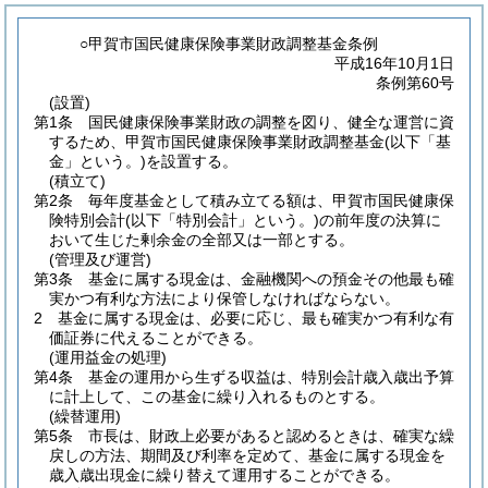
○甲賀市国民健康保険事業財政調整基金条例
平成16年10月1日
条例第60号
(設置)
第1条
国民健康保険事業財政の調整を図り、健全な運営に資
するため、甲賀市国民健康保険事業財政調整基金
(以下「基
金」という。)
を設置する。
(積立て)
第2条
毎年度基金として積み立てる額は、甲賀市国民健康保
険特別会計
(以下「特別会計」という。)
の前年度の決算に
おいて生じた剰余金の全部又は一部とする。
(管理及び運営)
第3条
基金に属する現金は、金融機関への預金その他最も確
実かつ有利な方法により保管しなければならない。
2
基金に属する現金は、必要に応じ、最も確実かつ有利な有
価証券に代えることができる。
(運用益金の処理)
第4条
基金の運用から生ずる収益は、特別会計歳入歳出予算
に計上して、この基金に繰り入れるものとする。
(繰替運用)
第5条
市長は、財政上必要があると認めるときは、確実な繰
戻しの方法、期間及び利率を定めて、基金に属する現金を
歳入歳出現金に繰り替えて運用することができる。