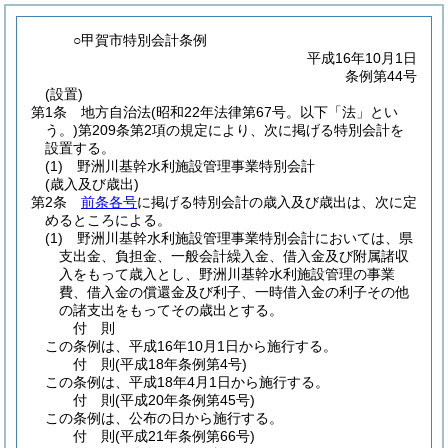
○甲賀市特別会計条例
平成16年10月1日
条例第44号
(設置)
第1条
地方自治法
(昭和22年法律第67号。以下「法」とい
う。)
第209条第2項の規定により、次に掲げる特別会計を
設置する。
(1)
野洲川基幹水利施設管理事業特別会計
(歳入及び歳出)
第2条
前条各号
に掲げる特別会計の歳入及び歳出は、次に定
めるところによる。
(1)
野洲川基幹水利施設管理事業特別会計においては、県
支出金、負担金、一般会計繰入金、借入金及び附属諸収
入をもって歳入とし、野洲川基幹水利施設管理の事業
費、借入金の償還金及び利子、一時借入金の利子その他
の諸支出をもってその歳出とする。
付
則
この条例は、平成16年10月1日から施行する。
付
則
(平成18年
条例第4号)
この条例は、平成18年4月1日から施行する。
付
則
(平成20年
条例第45号)
この条例は、公布の日から施行する。
付
則
(平成21年
条例第66号)