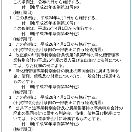
この条例は、公布の日から施行する。
付
則
(平成23年
条例第31号)
抄
(施行期日)
1
この条例は、平成24年4月1日から施行する。
付
則
(平成25年
条例第10号)
この条例は、平成25年4月1日から施行する。
付
則
(平成25年
条例第48号)
抄
(施行期日)
1
この条例は、平成26年4月1日から施行する。
(甲賀市特別会計条例の一部改正に伴う経過措置)
4
改正前の甲賀市特別会計条例第2条第5号の浄化槽管理事
業特別会計の平成25年度の収入及び支出並びに決算につい
ては、なお従前の例による。
5
浄化槽管理事業特別会計の廃止の際同会計に属する剰余
金、債権、債務及び財産については、一般会計に帰属する
ものとする。
付
則
(平成27年
条例第34号)
抄
(施行期日)
1
この条例は、平成28年4月1日から施行する。
(甲賀市特別会計条例の一部改正に伴う経過措置)
5
公共下水道事業特別会計及び農業集落排水事業特別会計の
廃止の際同会計に属する剰余金、債権、債務及び財産につ
いては、下水道事業会計に帰属するものとする。
付
則
(平成30年
条例第36号)
抄
(施行期日)