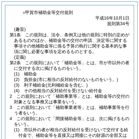
○甲賀市補助金等交付規則
平成16年10月1日
規則第34号
(趣旨)
第1条
この規則は、法令、条例又は他の規則に特別の定めが
あるもののほか、補助金等の交付の申請、決定等に関する
事項その他補助金等に係る予算の執行に関する基本的な事
項に関し必要な事項を定めるものとする。
(定義)
第2条
この規則において「補助金等」とは、市が市以外の者
に交付する次に掲げるものをいう。
(1)
補助金
(2)
負担金
(市に相当の反対給付のないものをいう。)
(3)
利子補給金
(元利補給金を含む。)
(4)
その他相当の反対給付を受けない給付金
2
この規則において「補助事業等」とは、補助金等の交付の
対象となる事務又は事業をいう。
3
この規則において「補助事業者等」とは、補助事業等を行
う者をいう。
4
この規則において「間接補助金等」とは、次に掲げるもの
をいう。
(1)
市以外の者が相当の反対給付を受けないで交付する給
付金で、補助金等を直接又は間接にその財源の全部又は