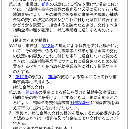
第13条
市長は、
前条
の規定による報告を受けた場合におい
ては、当該報告書等の書類の審査及び必要に応じて行う現
地調査等により、その報告に係る補助事業等の成果が補助
金等の交付の決定の内容及びこれに付した条件に適合する
かどうかを調査し、適合すると認めたときは、交付すべき
補助金等の額を確定し、補助事業者に通知するものとす
る。
(是正のための措置)
第14条
市長は、
第12条
の規定による報告を受けた場合にお
いて、その報告に係る補助事業等の成果が補助金等の交付
の決定の内容及びこれに付した条件に適合しないと認める
ときは、当該補助事業等につきこれに適合させるための措
置をとるべきことを当該補助事業者等に対して指示するも
のとする。
2
第12条
の規定は、
前項
の規定による指示に従って行う補
助事業等に準用する。
(補助金等の交付)
第15条
第13条
の規定による通知を受けた補助事業者等は、
補助金等の交付を受けようとするときは、別に定めるとこ
ろにより、補助金等交付請求書
(
様式第3号
)
に関係書類を添
えて市長に提出しなければならない。
2
市長は、補助金等の交付の目的を達成するため必要がある
と認めるときは、概算払又は前金払により交付することが
できる。
(補助金等の交付の決定の取消し)