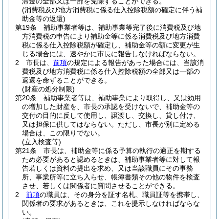
滞金の全部又は一部を免除することができる。
(消費税及び地方消費税に係る仕入控除税額の確定に伴う補
助金等の返還)
第19条
補助事業者等は、補助事業等完了後に消費税及び地
方消費税の申告により補助金等に係る消費税及び地方消費
税に係る仕入控除税額が確定し、補助金等の額に変更が生
じる場合には、速やかに市長に報告しなければならない。
2
市長は、
前項
の規定による報告があった場合には、当該消
費税及び地方消費税に係る仕入控除税額の全部又は一部の
返還を命ずることができる。
(財産の処分制限)
第20条
補助事業者等は、補助事業により取得し、又は効用
の増加した財産を、市長の承認を受けないで、補助金等の
交付の目的に反して使用し、譲渡し、交換し、貸し付け、
又は担保に供してはならない。
ただし、市長が別に定める
場合は、この限りでない。
(立入検査等)
第21条
市長は、補助金等に係る予算の執行の適正を期する
ため必要があると認めるときは、補助事業者等に対して報
告若しくは資料の提出を求め、又は当該職員にその事務
所、事業所等に立ち入らせ、帳簿書類その他の物件を検査
させ、若しくは関係者に質問させることができる。
2
前項
の職員は、その身分を証す名札、職員証等を携帯し、
関係者の要求があるときは、これを提示しなければならな
い。