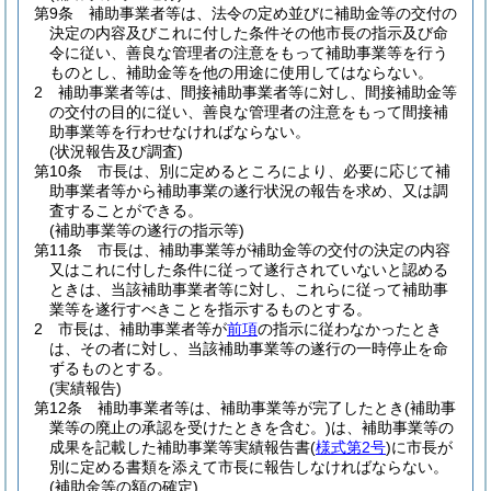
第9条
補助事業者等は、法令の定め並びに補助金等の交付の
決定の内容及びこれに付した条件その他市長の指示及び命
令に従い、善良な管理者の注意をもって補助事業等を行う
ものとし、補助金等を他の用途に使用してはならない。
2
補助事業者等は、間接補助事業者等に対し、間接補助金等
の交付の目的に従い、善良な管理者の注意をもって間接補
助事業等を行わせなければならない。
(状況報告及び調査)
第10条
市長は、別に定めるところにより、必要に応じて補
助事業者等から補助事業の遂行状況の報告を求め、又は調
査することができる。
(補助事業等の遂行の指示等)
第11条
市長は、補助事業等が補助金等の交付の決定の内容
又はこれに付した条件に従って遂行されていないと認める
ときは、当該補助事業者等に対し、これらに従って補助事
業等を遂行すべきことを指示するものとする。
2
市長は、補助事業者等が
前項
の指示に従わなかったとき
は、その者に対し、当該補助事業等の遂行の一時停止を命
ずるものとする。
(実績報告)
第12条
補助事業者等は、補助事業等が完了したとき
(補助事
業等の廃止の承認を受けたときを含む。)
は、補助事業等の
成果を記載した補助事業等実績報告書
(
様式第2号
)
に市長が
別に定める書類を添えて市長に報告しなければならない。
(補助金等の額の確定)