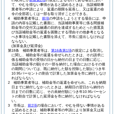
の取消しが
前条第2項
の規定によるものである場合におい
て、やむを得ない事情があると認めるときは、当該補助事
業者等の申請により、返還の期限を延長し、又は返還の命
令の全部若しくは一部を取り消すことができる。
4
補助事業者等は、
前項
の申請をしようとする場合には、申
請の内容を記載した書面に、当該補助事業等に係る間接補
助金等の交付又は融通の目的を達成するためとった措置及
び当該補助金等の返還を困難とする理由その他参考となる
べき事項を記載した書類を添えて、市長に提出しなければ
ならない。
(加算金及び延滞金)
第18条
補助事業者等は、
第16条第1項
の規定による取消し
に関し、補助金等の返還を命ぜられたときは、その請求に
係る補助金等の受領の日から納付の日までの日数に応じ、
当該補助金等の額
(その一部を納付した場合におけるその後
の期間については、既に納付した額を控除した額)
につき年
10.95パーセントの割合で計算した加算金を市に納付しなけ
ればならない。
2
補助事業者等は、補助金等の返還を命ぜられ、これを納期
日までに納付しなかったときは、納期日の翌日から納付の
日までの日数に応じ、その未納付額につき年10.95パーセン
トの割合で計算した延滞金を市に納付しなければならな
い。
3
市長は、
前2項
の場合において、やむを得ない事情がある
と認めるときは、補助事業者等の申請により加算金又は延