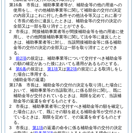
第16条
市長は、補助事業者等が、補助金等の他の用途への
使用をし、その他補助事業等に関して補助金の交付の決定
の内容又はこれに付した条件その他法令等又はこれに基づ
く市長の処分に違反したときは、補助金等の交付の決定の
全部又は一部を取り消すことができる。
2
市長は、間接補助事業者等が間接補助金等を他の用途に使
用し、その他間接補助事業等に関して法令等に違反したと
きは、補助事業者等に対し、当該間接補助金等に係る補助
金等の交付の決定の全部又は一部を取り消すことができ
る。
3
前2項
の規定は、補助事業等について交付すべき補助金等
の額の確定があった後においても適用があるものとする。
4
第6条
の規定は、
第1項
又は
第2項
の規定による取消しをし
た場合に準用する。
(補助金等の返還)
第17条
市長は、補助金等の交付の決定を取り消した場合に
おいて、補助事業等の当該取消しに係る部分に関し、既に
補助金等が交付されているときは、期限を定めて、当該補
助金等の返還を命ずるものとする。
2
市長は、補助事業者等に交付すべき補助金等の額を確定し
た場合において、既にその額を超える補助金等が交付され
ているときは、期限を定めて、その返還を命ずるものとす
る。
3
市長は、
第1項
の返還の命令に係る補助金等の交付の決定