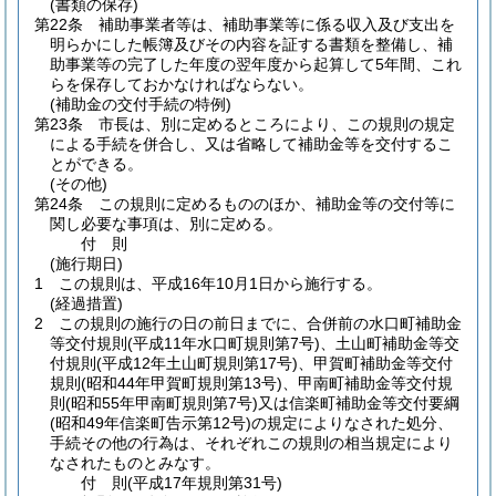
(書類の保存)
第22条
補助事業者等は、補助事業等に係る収入及び支出を
明らかにした帳簿及びその内容を証する書類を整備し、補
助事業等の完了した年度の翌年度から起算して5年間、これ
らを保存しておかなければならない。
(補助金の交付手続の特例)
第23条
市長は、別に定めるところにより、この規則の規定
による手続を併合し、又は省略して補助金等を交付するこ
とができる。
(その他)
第24条
この規則に定めるもののほか、補助金等の交付等に
関し必要な事項は、別に定める。
付
則
(施行期日)
1
この規則は、平成16年10月1日から施行する。
(経過措置)
2
この規則の施行の日の前日までに、合併前の水口町補助金
等交付規則
(平成11年水口町規則第7号)
、土山町補助金等交
付規則
(平成12年土山町規則第17号)
、甲賀町補助金等交付
規則
(昭和44年甲賀町規則第13号)
、甲南町補助金等交付規
則
(昭和55年甲南町規則第7号)
又は信楽町補助金等交付要綱
(昭和49年信楽町告示第12号)
の規定によりなされた処分、
手続その他の行為は、それぞれこの規則の相当規定により
なされたものとみなす。
付
則
(平成17年
規則第31号)