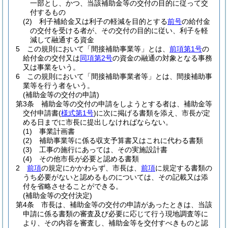
一部とし、かつ、当該補助金等の交付の目的に従って交
付するもの
(2)
利子補給金又は利子の軽減を目的とする
前号
の給付金
の交付を受ける者が、その交付の目的に従い、利子を軽
減して融通する資金
5
この規則において「間接補助事業等」とは、
前項第1号
の
給付金の交付又は
同項第2号
の資金の融通の対象となる事務
又は事業をいう。
6
この規則において「間接補助事業者等」とは、間接補助事
業等を行う者をいう。
(補助金等の交付の申請)
第3条
補助金等の交付の申請をしようとする者は、補助金等
交付申請書
(
様式第1号
)
に次に掲げる書類を添え、市長が定
める日までに市長に提出しなければならない。
(1)
事業計画書
(2)
補助事業等に係る収支予算書又はこれに代わる書類
(3)
工事の施行にあっては、その実施設計書
(4)
その他市長が必要と認める書類
2
前項
の規定にかかわらず、市長は、
前項
に規定する書類の
うち必要がないと認めるものについては、その記載又は添
付を省略させることができる。
(補助金等の交付決定)
第4条
市長は、補助金等の交付の申請があったときは、当該
申請に係る書類の審査及び必要に応じて行う現地調査等に
より、その内容を審査し、補助金等を交付すべきものと認