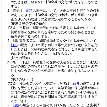
めたときは、速やかに補助金等の交付の決定をするものと
する。
2
市長は、
前項
の場合において、適正な交付を行うため必要
があるときは、補助金等の交付の申請に係る事項につき修
正を加えて補助金等の交付の決定をすることができる。
(補助金等の交付の条件)
第5条
市長は、補助金等の交付の決定をする場合において、
補助金等の交付の目的を達成するため必要があるときは、
条件を付するものとする。
2
補助事業者等は、間接補助金等を交付する場合において、
前項
の規定により市長が補助金等の交付の決定に条件を付
したときは、間接補助事業者等に対し、これを遵守するた
めに必要な条件を付さなければならない。
(決定の通知)
第6条
市長は、補助金等の交付の決定をしたときは、速やか
にその決定の内容及びこれに条件を付した場合にはその条
件を補助金等の交付の申請をした者に通知するものとす
る。
(申請の取下げ)
第7条
補助金等の交付の申請をした者は、
前条
の規定による
通知を受領した場合において、当該通知に係る補助金等の
交付の決定の内容又はこれに付された条件に不服があると
きは、市長が別に定める期日までに申請の取下げをするこ
とができる。
2
前項
の規定による申請の取下げがあったときは、当該申請