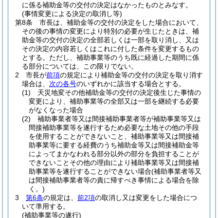
に係る補助金等の交付の決定はなかったものとみなす。
(事情変更による決定の取消し等)
第8条
市長は、補助金等の交付の決定をした場合において、
その後の事情の変更により特別の必要が生じたときは、補
助金等の交付の決定の全部若しくは一部を取り消し、又は
その決定の内容若しくはこれに付した条件を変更するもの
とする。
ただし、補助事業等のうち既に経過した期間に係
る部分については、この限りでない。
2
市長が
前項
の規定により補助金等の交付の決定を取り消す
場合は、
次の各号
のいずれかに該当する場合とする。
(1)
天災地変その他補助金等の交付の決定後生じた事情の
変更により、補助事業等の全部又は一部を継続する必要
がなくなった場合
(2)
補助事業者等又は間接補助事業者等が補助事業等又は
間接補助事業等を遂行するため必要な土地その他の手段
を使用することができないこと、補助事業等又は間接補
助事業等に要する経費のうち補助金等又は間接補助金等
によってまかなわれる部分以外の部分を負担することが
できないことその他の理由により補助事業等又は間接補
助事業等を遂行することができない場合
(補助事業者等又
は間接補助事業者等の責に帰すべき事情による場合を除
く。)
3
第6条
の規定は、
前2項
の取消し又は変更をした場合につ
いて準用する。
(補助事業等の遂行)