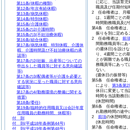
に応じ、当該育児
第11条
(休暇の種類)
職員及び任期付短
第12条
(年次有給休暇)
2
任命権者は、月曜
第13条
(病気休暇)
は、1週間ごとの
第14条
(特別休暇)
時間勤務職員及び
第15条
(介護休暇)
第4条
任命権者は
第15条の2
(介護時間)
振りを別に定める
第15条の3
(不妊治療休暇)
2
任命権者は、
前
第16条
(組合休暇)
間勤務職員等にあ
第17条
(病気休暇、特別休暇、介護休
の週休日)
を設けな
暇、介護時間及び不妊治療休暇の承
り、4週間ごとの
認等)
とが困難である職
第17条の2
(妊娠、出産等についての
務職員等にあって
申出をした職員等に対する意向確認
ない。
等)
(週休日の振替等)
第17条の3
(配偶者等が介護を必要と
第5条
任命権者は
する状況に至った職員に対する意向
により、
第3条第2
確認等)
休日に変更して当
第17条の4
(勤務環境の整備に関する
時間を当該勤務日
措置)
(休憩時間)
第18条
(委任)
第6条
任命権者は、
第19条
(臨時的任用職員又は会計年度
れ勤務時間の途中
任用職員の勤務時間、休暇等)
2
前項
の休憩時間
付 則
(休息時間)
付 則
(平成18年条例第44号)
第7条
任命権者は
付 則
(平成19年条例第48号)