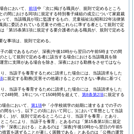
場合において、
前項
中「次に掲げる職員が、規則で定めるところ
職員との間における同項に規定する特別養子縁組の成立について家庭裁
あって、当該職員が現に監護するもの、児童福祉法
(昭和22年法律第
る職員に委託されている児童その他これらに準ずる者として規則で定
は「第15条第1項に規定する要介護者のある職員が、規則で定める
要な事項は、規則で定める。
該子の親であるものが、深夜
(午後10時から翌日の午前5時までの間
のとして規則で定める者に該当する場合における当該職員を除
運営に支障がある場合を除き、深夜における勤務をさせてはなら
より、当該子を養育するために請求した場合には、当該請求をした
項
に規定する勤務
(災害その他避けることのできない事由に基づく
より、当該子を養育するために請求した場合には、当該請求をした
24時間、1年について150時間を超えて、
第8条第2項
に規定する
の場合において、
第1項
中「小学校就学の始期に達するまでの子の
での間をいう。以下この項において同じ。)
において常態として当該
く。)
が、規則で定めるところにより、当該子を養育」とあり、
ところにより、当該子を養育」とあるのは「第15条第1項に規定
項
中「深夜における」とあるのは「深夜
(午後10時から翌日の午前5
の措置を講ずることが著しく困難である」とあるのは「公務の運営