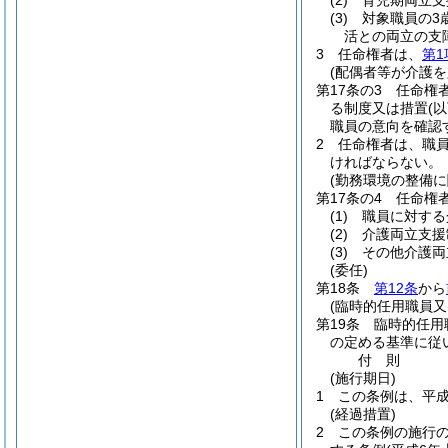
(2)
育児期両立支
(3)
対象職員の3
活との両立の支
3
任命権者は、
第1
(配偶者等が介護
第17条の3
任命権
る制度又は措置
(
職員の意向を確認
2
任命権者は、職員
ければならない。
(勤務環境の整備に
第17条の4
任命権
(1)
職員に対する
(2)
介護両立支援
(3)
その他介護両
(委任)
第18条
第12条
から
(臨時的任用職員
第19条
臨時的任用
の定める基準に従
付
則
(施行期日)
1
この条例は、平成
(経過措置)
2
この条例の施行