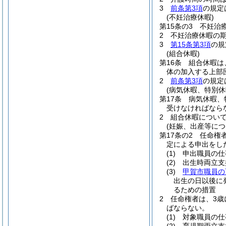
3
前条第3項
の規定
(不妊治療休暇)
第15条の3
不妊治
2
不妊治療休暇の
3
第15条第3項
の規
(組合休暇)
第16条
組合休暇は
体の加入する上部
2
前条第3項
の規定
(病気休暇、特別
第17条
病気休暇、
受けなければなら
2
組合休暇につい
(妊娠、出産等に
第17条の2
任命権
定による申出をし
(1)
申出職員の仕
(2)
出生時両立支
(3)
甲賀市職員の
出生の日以後に
るための措置
2
任命権者は、3歳
ばならない。
(1)
対象職員の仕