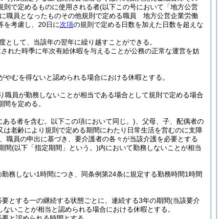
規則で定めるものに使用される者
(以下この号において「地方公営
に職員となったものその他規則で定める職員 地方公営企業労働
を考慮し、20日に
次項
の規則で定める日数を加えた日数を超えな
度として、当該年の翌年に繰り越すことができる。
求された時季に年次有給休暇を与えることが公務の正常な運営を妨
がやむを得ないと認められる場合における休暇とする。
り職員が勤務しないことが相当である場合として規則で定める場合
期間を定める。
にある者を含む。以下この項において同じ。)
、父母、子、配偶者の
又は老齢により規則で定める期間にわたり日常生活を営むのに支障
、職員の申出に基づき、要介護者の各々が当該介護を必要とする
期間
(以下「指定期間」という。)
内において勤務しないことが相当
勤務しない1時間につき、同条例第24条に規定する勤務時間1時間
必要とする一の継続する状態ごとに、連続する3年の期間
(当該要介
しないことが相当と認められる場合における休暇とする。
必要と認められる時間とする。