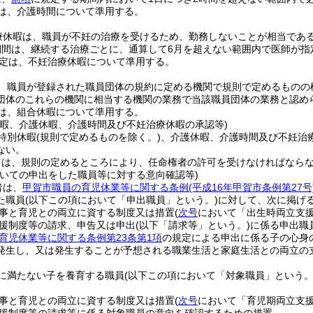
は、介護時間について準用する。
療休暇は、職員が不妊の治療を受けるため、勤務しないことが相当であ
期間は、継続する治療ごとに、通算して6月を超えない範囲内で医師が指
定は、不妊治療休暇について準用する。
、職員が登録された職員団体の規約に定める機関で規則で定めるものの
団体のこれらの機関に相当する機関の業務で当該職員団体の業務と認め
は、組合休暇について準用する。
休暇、介護休暇、介護時間及び不妊治療休暇の承認等)
特別休暇
(規則で定めるものを除く。)
、介護休暇、介護時間及び不妊治
ない。
ては、規則の定めるところにより、任命権者の許可を受けなければなら
ついての申出をした職員等に対する意向確認等)
者は、
甲賀市職員の育児休業等に関する条例
(平成16年甲賀市条例第27号
た職員
(以下この項において「申出職員」という。)
に対して、次に掲げ
事と育児との両立に資する制度又は措置
(
次号
において「出生時両立支援
援制度等の請求、申告又は申出
(以下「請求等」という。)
に係る申出職
育児休業等に関する条例第23条第1項
の規定による申出に係る子の心身
発生し、又は発生することが予想される職業生活と家庭生活との両立の
に満たない子を養育する職員
(以下この項において「対象職員」という。
事と育児との両立に資する制度又は措置
(
次号
において「育児期両立支援