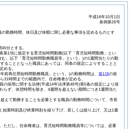
平成16年10月1日
条例第26号
職員の勤務時間、休日及び休暇に関し必要な事項を定めるものとす
45分とする。
同条第1項に規定する育児短時間勤務
(以下「育児短時間勤務」とい
含む。以下「育児短時間勤務職員等」という。)
の1週間当たりの勤
務をすることとなった職員にあっては、同条の規定によりすることと
定める。
定年前再任用短時間勤務職員」という。)
の勤務時間は、
第1項
の規
から31時間までの範囲内で、任命権者が定める。
職員の採用に関する法律
(平成14年法津第48号)
第5条の規定により採
わらず、休憩時間を除き、4週間を超えない期間につき1週間当た
を超えて勤務することを必要とする職員の勤務時間について、市長
く始業時刻及び終業時刻を繰り下げ、若しくは繰り上げ、又は1週
。
ただし、任命権者は、育児短時間勤務職員等については、必要