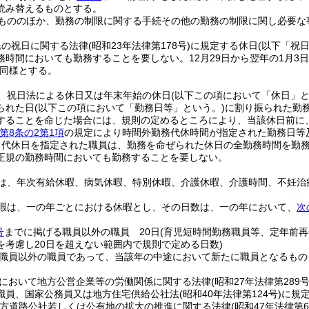
読み替えるものとする。
もののほか、勤務の制限に関する手続その他の勤務の制限に関し必要な
民の祝日に関する法律
(昭和23年法律第178号)
に規定する休日
(以下「祝
務時間においても勤務することを要しない。
12月29日から翌年の1月3
同様とする。
、祝日法による休日又は年末年始の休日
(以下この項において「休日」と
られた日
(以下この項において「勤務日等」という。)
に割り振られた勤
することを命じた場合には、規則の定めるところにより、当該休日前に
第8条の2第1項
の規定により時間外勤務代休時間が指定された勤務日等
り代休日を指定された職員は、勤務を命ぜられた休日の全勤務時間を勤
正規の勤務時間においても勤務することを要しない。
は、年次有給休暇、病気休暇、特別休暇、介護休暇、介護時間、不妊治
暇は、一の年ごとにおける休暇とし、その日数は、一の年において、
次
号
までに掲げる職員以外の職員 20日
(育児短時間勤務職員等、定年前
を考慮し20日を超えない範囲内で規則で定める日数)
職員以外の職員であって、当該年の中途において新たに職員となるもの
において地方公営企業等の労働関係に関する法律
(昭和27年法律第289号
職員、国家公務員又は地方住宅供給公社法
(昭和40年法律第124号)
に規
方道路公社若しくは公有地の拡大の推進に関する法律
(昭和47年法律第6