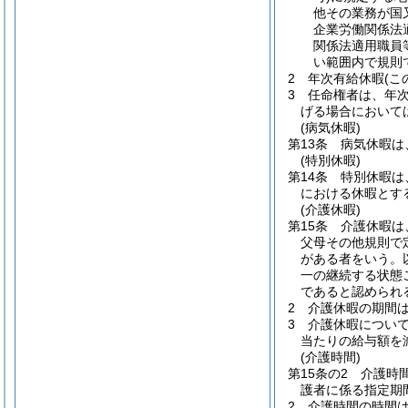
他その業務が国
企業労働関係法
関係法適用職員
い範囲内で規則
2
年次有給休暇
(
3
任命権者は、年
げる場合において
(病気休暇)
第13条
病気休暇は
(特別休暇)
第14条
特別休暇は
における休暇とす
(介護休暇)
第15条
介護休暇は
父母その他規則で
がある者をいう。
一の継続する状態
であると認められ
2
介護休暇の期間
3
介護休暇について
当たりの給与額を
(介護時間)
第15条の2
介護時
護者に係る指定期
2
介護時間の時間