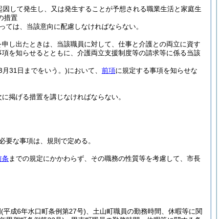
起因して発生し、又は発生することが予想される職業生活と家庭生
の措置
っては、当該意向に配慮しなければならない。
を申し出たときは、当該職員に対して、仕事と介護との両立に資す
事項を知らせるとともに、介護両立支援制度等の請求等に係る当該
3月31日までをいう。)
において、
前項
に規定する事項を知らせな
次に掲げる措置を講じなければならない。
必要な事項は、規則で定める。
前条
までの規定にかかわらず、その職務の性質等を考慮して、市長
例
(平成6年水口町条例第27号)
、土山町職員の勤務時間、休暇等に関