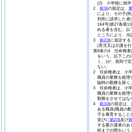
(2)
小学校に就学
2
前項
の規定は、
第
により、その子
(
判所に請求した者
164号)
第27条第
める者を含む。以
ところにより、当
3
前2項
に規定する
(育児又は介護を
第8条の4
任命権者
をいう。以下この
く。)
が、規則で定
ない。
2
任命権者は、小
職員の業務を処理
臨時の勤務を除く
3
任命権者は、小
職員の業務を処理
勤務をさせてはな
4
前3項
の規定は、
ある職員
(職員の
子を養育すること
並びに
第2項
及び
する要介護者のあ
時までの間をいう。