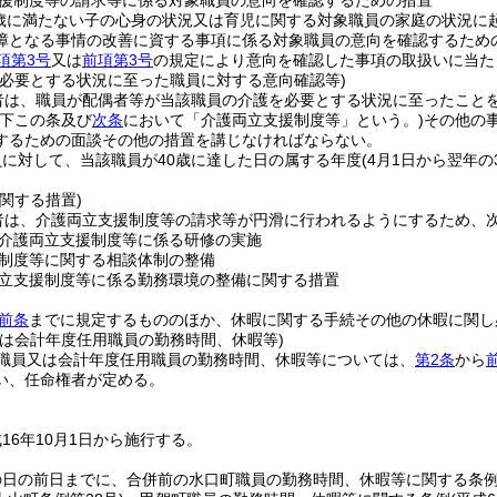
援制度等の請求等に係る対象職員の意向を確認するための措置
歳に満たない子の心身の状況又は育児に関する対象職員の家庭の状況に
障となる事情の改善に資する事項に係る対象職員の意向を確認するため
項第3号
又は
前項第3号
の規定により意向を確認した事項の取扱いに当た
を必要とする状況に至った職員に対する意向確認等)
者は、職員が配偶者等が当該職員の介護を必要とする状況に至ったこと
以下この条及び
次条
において「介護両立支援制度等」という。)
その他の
するための面談その他の措置を講じなければならない。
に対して、当該職員が40歳に達した日の属する年度
(4月1日から翌年の
関する措置)
者は、介護両立支援制度等の請求等が円滑に行われるようにするため、
介護両立支援制度等に係る研修の実施
制度等に関する相談体制の整備
立支援制度等に係る勤務環境の整備に関する措置
前条
までに規定するもののほか、休暇に関する手続その他の休暇に関し
又は会計年度任用職員の勤務時間、休暇等)
職員又は会計年度任用職員の勤務時間、休暇等については、
第2条
から
い、任命権者が定める。
16年10月1日から施行する。
の日の前日までに、合併前の水口町職員の勤務時間、休暇等に関する条