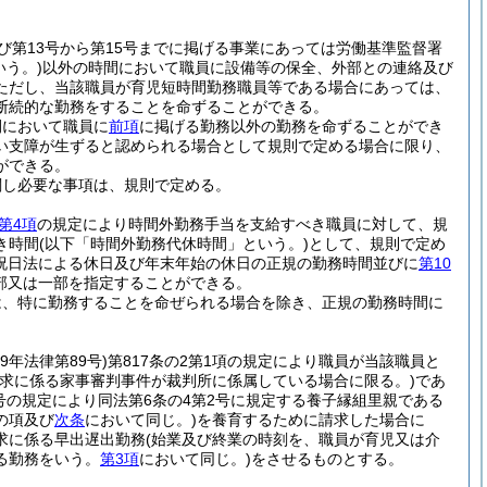
及び第13号から第15号までに掲げる事業にあっては労働基準監督署
いう。)
以外の時間において職員に設備等の保全、外部との連絡及び
ただし、当該職員が育児短時間勤務職員等である場合にあっては、
断続的な勤務をすることを命ずることができる。
間において職員に
前項
に掲げる勤務以外の勤務を命ずることができ
い支障が生ずると認められる場合として規則で定める場合に限り、
ができる。
関し必要な事項は、規則で定める。
第4項
の規定により時間外勤務手当を支給すべき職員に対して、規
き時間
(以下「時間外勤務代休時間」という。)
として、規則で定め
祝日法による休日及び年末年始の休日の正規の勤務時間並びに
第10
部又は一部を指定することができる。
は、特に勤務することを命ぜられる場合を除き、正規の勤務時間に
29年法律第89号)
第817条の2第1項の規定により職員が当該職員と
請求に係る家事審判事件が裁判所に係属している場合に限る。)
であ
3号の規定により同法第6条の4第2号に規定する養子縁組里親である
の項及び
次条
において同じ。)
を養育するために請求した場合に
求に係る早出遅出勤務
(始業及び終業の時刻を、職員が育児又は介
る勤務をいう。
第3項
において同じ。)
をさせるものとする。