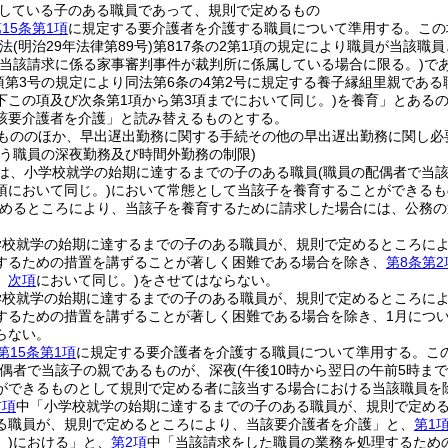
している子のある職員であって、規則で定めるもの
15条第1項
に規定する要介護者を介護する職員について準用する。
この
民法
(明治29年法律第89号)
第817条の2第1項の規定により職員が当該
(当該請求に係る家事審判事件が裁判所に係属している場合に限る。)
で
1項第3号の規定により同法第6条の4第2号に規定する養子縁組里親であ
下この項及び次条第1項から第3項までにおいて同じ。)
を養育」とあるの
該要介護者を介護」と読み替えるものとする。
もののほか、早出遅出勤務に関する手続その他の早出遅出勤務に関し必
行う職員の深夜勤務及び時間外勤務の制限)
は、小学校就学の始期に達するまでの子のある職員
(職員の配偶者で当
項において同じ。)
において常態として当該子を養育することができるも
めるところにより、当該子を養育するために請求した場合には、公務の
学校就学の始期に達するまでの子のある職員が、規則で定めるところに
するための措置を講ずることが著しく困難である場合を除き、
第8条第2
。
次項
において同じ。)
をさせてはならない。
学校就学の始期に達するまでの子のある職員が、規則で定めるところに
するための措置を講ずることが著しく困難である場合を除き、1月について
らない。
第15条第1項
に規定する要介護者を介護する職員について準用する。
こ
配偶者で当該子の親であるものが、深夜
(午後10時から翌日の午前5時ま
ができるものとして規則で定める者に該当する場合における当該職員を除
前項
中「小学校就学の始期に達するまでの子のある職員が、規則で定める
る職員が、規則で定めるところにより、当該要介護者を介護」と、
第1
)
における」と、
第2項
中「当該請求をした職員の業務を処理するため