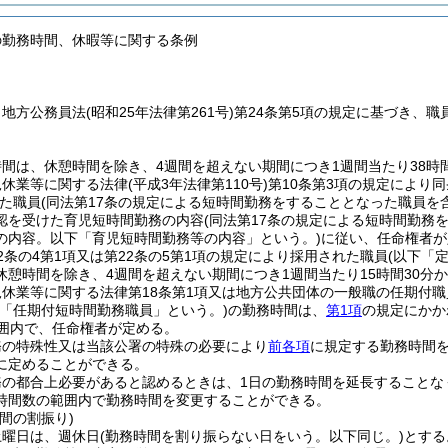
の勤務時間、休暇等に関する条例
、地方公務員法
(昭和25年法律第261号)
第24条第5項の規定に基づき、
間は、休憩時間を除き、4週間を超えない期間につき1週間当たり38時間
児休業等に関する法律
(平成3年法律第110号)
第10条第3項の規定により
た職員
(同法第17条の規定による短時間勤務をすることとなった職員を
認を受けた育児短時間勤務の内容
(同法第17条の規定による短時間勤
の内容。以下「育児短時間勤務等の内容」という。)
に従い、任命権者が
2条の4第1項又は第22条の5第1項の規定により採用された職員
(以下「
休憩時間を除き、4週間を超えない期間につき1週間当たり15時間30分
休業等に関する法律第18条第1項又は地方公共団体の一般職の任期付
下「任期付短時間勤務職員」という。)
の勤務時間は、
第1項
の規定にかか
範囲内で、任命権者が定める。
務の特殊性又は当該公署の特殊の必要により
前各項
に規定する勤務時間
に定めることができる。
務の都合上必要があると認めるときは、1日の勤務時間を延長することな
時間数の範囲内で勤務時間を変更することができる。
間の割振り)
土曜日は、週休日
(勤務時間を割り振らない日をいう。以下同じ。)
とする