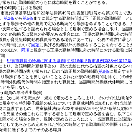
り振られた勤務時間のうちに休息時間を置くことができる。
外の時間における勤務)
、市長
(労働基準法
(昭和22年法律第49号)
別表第1第1号から第10号まで
、
第2条
から
第5条
までに規定する勤務時間
(以下「正規の勤務時間」と
とする勤務その他の規則で定める断続的な勤務を命ずることができる。
い支障が生ずると認められる場合として規則で定める場合に限り、当該
務のため臨時又は緊急の必要がある場合には、正規の勤務時間以外の時
職員が育児短時間勤務職員等である場合にあっては、公務の運営に著し
外の時間において
同項
に掲げる勤務以外の勤務をすることを命ずること
もののほか、
同項
に規定する正規の勤務時間以外の時間における勤務に
間)
は、
甲賀市職員の給与に関する条例
(平成16年甲賀市条例第38号)
第17条
により、当該時間外勤務手当の一部の支給に代わる措置の対象となるべ
規の勤務時間が割り振られた日の当該正規の勤務時間
(
第9条
に規定する
より勤務することを要しないこととされた正規の勤務時間を除く。)
の全
り時間外勤務代休時間を指定された職員は、当該時間外勤務代休時間に
ことを要しない。
う職員の早出遅出勤務)
は、次に掲げる職員が、規則で定めるところにより、その子
(民法
(明治
に規定する特別養子縁組の成立について家庭裁判所に請求した者
(当該
現に監護するもの、児童福祉法
(昭和22年法律第164号)
第27条第1項第
いる児童その他これらに準ずる者として規則で定める者を含む。以下こ
支障がある場合を除き、規則で定めるところにより、当該職員に当該請
のとしてあらかじめ定められた特定の時刻とする勤務時間の割振りによ
始期に達するまでの子のある職員