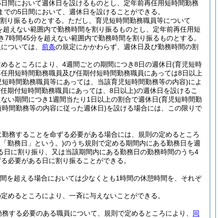
5日間において週休日を設けるものとし、定年前再任用短時間勤務
までの5日間において、週休日を設けることができる。
を割り振るものとする。
ただし、育児短時間勤務職員等について
分を超えない範囲内で勤務時間を割り振るものとし、定年前再任用短
き7時間45分を超えない範囲内で勤務時間を割り振るものとする。
員については、
前条
の規定にかかわらず、週休日及び勤務時間の割
めるところにより、4週間ごとの期間につき8日の週休日
(育児短時
再任用短時間勤務職員及び任期付短時間勤務職員にあっては8日以上
児短時間勤務職員等にあっては、当該育児短時間勤務等の内容)
によ
任期付短時間勤務職員にあっては、8日以上)
の週休日を設けるこ
ない期間につき1週間当たり1日以上の割合で週休日
(育児短時間勤
短時間勤務等の内容に従った週休日)
を設ける場合には、この限りで
に勤務することを命ずる必要がある場合には、規則の定めるところ
て「勤務日」という。)
のうち規則で定める期間内にある勤務日を週
る日に割り振り、又は当該期間内にある勤務日の勤務時間のうち4
ずる必要がある日に割り振ることができる。
時間を超える場合においては少なくとも1時間の休憩時間を、それぞ
の定めるところにより、一斉に与えないことができる。
勤務する必要のある職員について、規則で定めるところにより、
同