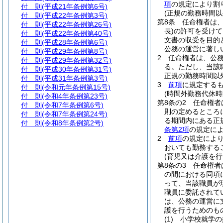
項
の規定により割
付 則
(平成21年条例第6号)
(正規の勤務時間以
付 則
(平成22年条例第3号)
第8条
任命権者は
付 則
(平成22年条例第26号)
長)
の許可を受けて
付 則
(平成22年条例第40号)
文書の収受を目的
付 則
(平成28年条例第6号)
公務の運営に著し
付 則
(平成29年条例第8号)
2
任命権者は、公
付 則
(平成29年条例第32号)
る。
ただし、当該
付 則
(平成30年条例第31号)
正規の勤務時間以
付 則
(平成31年条例第3号)
3
前項
に規定する
付 則
(令和元年条例第15号)
(時間外勤務代休時
付 則
(令和4年条例第23号)
第8条の2
任命権者
付 則
(令和7年条例第6号)
則の定めるところ
付 則
(令和7年条例第24号)
る期間内にある正
付 則
(令和8年条例第2号)
条第2項
の規定に
2
前項
の規定によ
おいても勤務する
(育児又は介護を行
第8条の3
任命権者
の間における同項
って、当該職員が
職員に委託されて
は、公務の運営に
護を行うためのも
(1)
小学校就学の