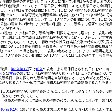
短時間勤務等の内容に従いこれらの日に加えて月曜日から金曜日までの
時間勤務職員については、日曜日及び土曜日に加えて月曜日から金曜日
日から金曜日までの5日間において、1日につき7時間45分の勤務時間
期間について、当該育児短時間勤務等の内容に従い1日につき7時間45
任期付短時間勤務職員については、1週間ごとの期間について、1日につ
、公務の運営上の事情により特別の形態によって勤務する必要のある職
ことができる。
項
の規定により週休日及び勤務時間の割振りを定める場合には、規則の定
っては8日以上で当該育児短時間勤務等の内容に従った週休日、定年前
ければならない。
ただし、職務の特殊性又は当該公署の特殊の必要
(育
期間につき8日
(育児短時間勤務職員等、定年前再任用短時間勤務職員及び
員について、市長と協議して、規則の定めるところにより、4週間を超え
は、4週間を超えない期間につき1週間当たり1日以上の割合で当該育児
、職員に
第3条第1項
又は
前条
の規定により週休日とされた日において特
項
又は
前条
の規定により勤務時間が割り振られた日
(以下この条におい
該勤務日に割り振られた勤務時間を当該勤務することを命ずる必要があ
に割り振ることをやめて当該4時間の勤務時間を当該勤務することを命
1日の勤務時間が、6時間を超える場合においては少なくとも45分、8
に置かなければならない。
は、職務の特殊性又は当該公署の特殊の必要がある場合において、規則
、
第4条第1項
に規定する公務の運営上の事情により特別の形態によって