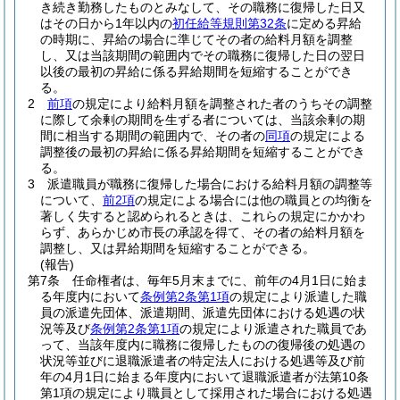
き続き勤務したものとみなして、その職務に復帰した日又
はその日から1年以内の
初任給等規則第32条
に定める昇給
の時期に、昇給の場合に準じてその者の給料月額を調整
し、又は当該期間の範囲内でその職務に復帰した日の翌日
以後の最初の昇給に係る昇給期間を短縮することができ
る。
2
前項
の規定により給料月額を調整された者のうちその調整
に際して余剰の期間を生ずる者については、当該余剰の期
間に相当する期間の範囲内で、その者の
同項
の規定による
調整後の最初の昇給に係る昇給期間を短縮することができ
る。
3
派遣職員が職務に復帰した場合における給料月額の調整等
について、
前2項
の規定による場合には他の職員との均衡を
著しく失すると認められるときは、これらの規定にかかわ
らず、あらかじめ市長の承認を得て、その者の給料月額を
調整し、又は昇給期間を短縮することができる。
(報告)
第7条
任命権者は、毎年5月末までに、前年の4月1日に始ま
る年度内において
条例第2条第1項
の規定により派遣した職
員の派遣先団体、派遣期間、派遣先団体における処遇の状
況等及び
条例第2条第1項
の規定により派遣された職員であ
って、当該年度内に職務に復帰したものの復帰後の処遇の
状況等並びに退職派遣者の特定法人における処遇等及び前
年の4月1日に始まる年度内において退職派遣者が法第10条
第1項の規定により職員として採用された場合における処遇