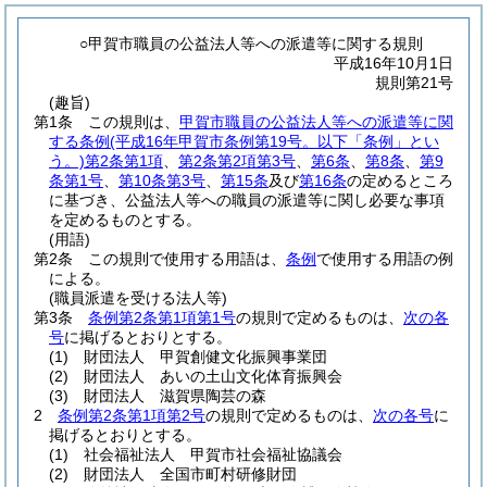
○甲賀市職員の公益法人等への派遣等に関する規則
平成16年10月1日
規則第21号
(趣旨)
第1条
この規則は、
甲賀市職員の公益法人等への派遣等に関
する条例
(平成16年甲賀市条例第19号。以下「条例」とい
う。)
第2条第1項
、
第2条第2項第3号
、
第6条
、
第8条
、
第9
条第1号
、
第10条第3号
、
第15条
及び
第16条
の定めるところ
に基づき、公益法人等への職員の派遣等に関し必要な事項
を定めるものとする。
(用語)
第2条
この規則で使用する用語は、
条例
で使用する用語の例
による。
(職員派遣を受ける法人等)
第3条
条例第2条第1項第1号
の規則で定めるものは、
次の各
号
に掲げるとおりとする。
(1)
財団法人 甲賀創健文化振興事業団
(2)
財団法人 あいの土山文化体育振興会
(3)
財団法人 滋賀県陶芸の森
2
条例第2条第1項第2号
の規則で定めるものは、
次の各号
に
掲げるとおりとする。
(1)
社会福祉法人 甲賀市社会福祉協議会
(2)
財団法人 全国市町村研修財団