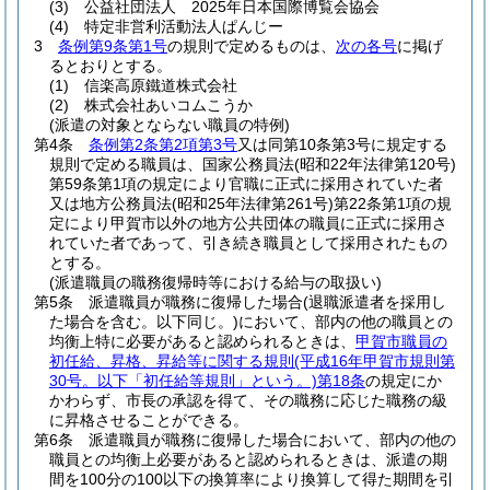
(3)
公益社団法人 2025年日本国際博覧会協会
(4)
特定非営利活動法人ぱんじー
3
条例第9条第1号
の規則で定めるものは、
次の各号
に掲げ
るとおりとする。
(1)
信楽高原鐵道株式会社
(2)
株式会社あいコムこうか
(派遣の対象とならない職員の特例)
第4条
条例第2条第2項第3号
又は同第10条第3号に規定する
規則で定める職員は、国家公務員法
(昭和22年法律第120号)
第59条第1項の規定により官職に正式に採用されていた者
又は地方公務員法
(昭和25年法律第261号)
第22条第1項の規
定により甲賀市以外の地方公共団体の職員に正式に採用さ
れていた者であって、引き続き職員として採用されたもの
とする。
(派遣職員の職務復帰時等における給与の取扱い)
第5条
派遣職員が職務に復帰した場合
(退職派遣者を採用し
た場合を含む。以下同じ。)
において、部内の他の職員との
均衡上特に必要があると認められるときは、
甲賀市職員の
初任給、昇格、昇給等に関する規則
(平成16年甲賀市規則第
30号。以下「初任給等規則」という。)
第18条
の規定にか
かわらず、市長の承認を得て、その職務に応じた職務の級
に昇格させることができる。
第6条
派遣職員が職務に復帰した場合において、部内の他の
職員との均衡上必要があると認められるときは、派遣の期
間を100分の100以下の換算率により換算して得た期間を引