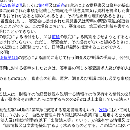
送付等)
第19条第2項
若しくは
第4項
又は
前条
の規定による意見書又は資料の提出
録に記録された事項を記載した書面)
を当該意見書又は資料を提出した審
するおそれがあると認められるとき、その他正当な理由があるときは、
、審査会に対し、審査会に提出された意見書又は資料の閲覧
(電磁的記
ることができる。
この場合において、審査会は、第三者の利益を害する
拒むことができない。
の規定による送付をし、又は
前項
の規定による閲覧をさせようとすると
なければならない。
ただし、審査会が、その必要がないと認めるときは
の規定による閲覧について、日時及び場所を指定することができる。
公開)
18条第1項
の規定による諮問に応じて行う調査及び審議の手続は、公開
諮問に対する答申をしたときは、答申書の写しを審査請求人及び参加人
めるもののほか、審査会の組織、運営、調査及び審議に関し必要な事項
)
る法人は、財務その他経営状況を説明する情報その他保有する情報の公
、市が資本金その他これらに準ずるものの2分の1以上出資している法人
自治法第244条の2第3項に規定する指定管理者をいう。
次項
において同じ
同じ。)
であって、自己が管理を行う同法第244条第1項に規定する公の
資法人及び指定管理者
(以下「出資法人等」という。)
が保有する情報又は
、当該情報又は文書を提出するよう求めるものとする。
この場合におい