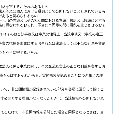
利益を害するおそれのあるもの
法人等又は個人における通例として公開しないこととされているも
であると認められるもの
う。)
の内部又はその相互間における審議、検討又は協議に関する
当に損なわれるおそれ、不当に市民等の間に混乱を生じさせるおそ
それその他当該事務又は事業の性質上、当該事務又は事業の適正
事実の把握を困難にするおそれ又は違法若しくは不当な行為を容易
位を不当に害するおそれ
政法人に係る事業に関し、その企業経営上の正当な利益を害するお
障を及ぼすおそれがあると実施機関が認めることにつき相当の理
おいて、非公開情報が記録されている部分を容易に区分して除くこ
を非公開とする理由がなくなったときは、当該情報を公開しなけれ
答えるだけで、非公開情報を公開した場合と同様となるときは、当