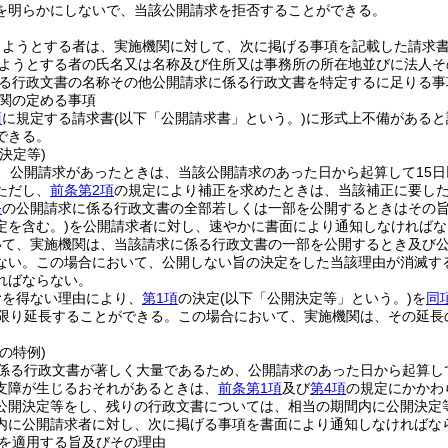
を明らかにしないで、当該公開請求を拒否することができる。
しようとする者は、実施機関に対して、次に掲げる事項を記載した請求
ようとする者の氏名又は名称及び住所又は事務所の所在地並びに法人そ
る行政文書の名称その他公開請求に係る行政文書を特定するに足りる事
関の定める事項
項
に規定する請求書
(以下「公開請求書」という。)
に形式上不備があると
できる。
決定等)
、公開請求があったときは、当該公開請求のあった日から起算して15
ただし、
前条第2項
の規定により補正を求めたときは、当該補正に要し
条
の公開請求に係る行政文書の全部若しくは一部を公開するときはその
定を含む。)
を公開請求者に対し、速やかに書面により通知しなければな
いて、実施機関は、当該請求に係る行政文書の一部を公開するとき及び
ない。
この場合において、公開しない旨の決定をした当該理由が消滅す
ればならない。
むを得ない理由により、
第1項
の決定
(以下「公開決定等」という。)
を
同
に限り延長することができる。
この場合において、実施機関は、その延長
の特例)
係る行政文書が著しく大量であるため、公開請求のあった日から起算し
支障が生じるおそれがあるときは、
前条第1項
及び
第4項
の規定にかかわ
公開決定等をし、残りの行政文書については、相当の期間内に公開決定
内に公開請求者に対し、次に掲げる事項を書面により通知しなければな
を適用する旨及びその理由