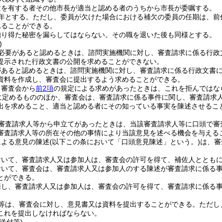
験を有する者その他市長が適当と認める者のうちから市長が委嘱する。
年とする。
ただし、委員が欠けた場合における補欠の委員の任期は、前
れることができる。
知り得た秘密を漏らしてはならない。
その職を退いた後も同様とする。
)
必要があると認めるときは、諮問実施機関に対し、審査請求に係る行政
提示された行政文書の公開を求めることができない。
があると認めるときは、諮問実施機関に対し、審査請求に係る行政文書
資料を作成し、審査会に提出するよう求めることができる。
、審査会から
前2項
の規定による求めがあったときは、これを拒んではな
に定めるもののほか、審査会は、審査請求に係る事件に関し、審査請求
出を求めること、適当と認める者にその知っている事実を陳述させるこ
審査請求人等から申立てがあったときは、当該審査請求人等に口頭で審
審査請求人等の所在その他の事情により当該意見を述べる機会を与える
による意見の陳述
(以下この条において「口頭意見陳述」という。)
は、審
おいて、審査請求人又は参加人は、審査会の許可を得て、補佐人ととも
おいて、審査会は、審査請求人又は参加人のする陳述が審査請求に係る
とができる。
際し、審査請求人又は参加人は、審査会の許可を得て、審査請求に係る
等は、審査会に対し、意見書又は資料を提出することができる。
ただし
これを提出しなければならない。