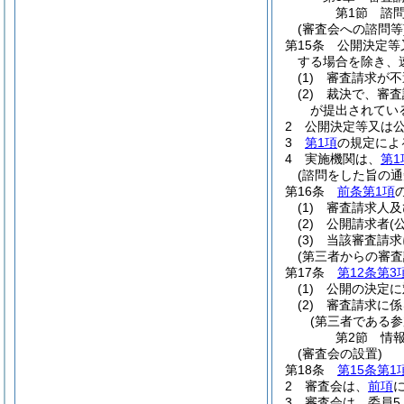
第1節
諮
(審査会への諮問等
第15条
公開決定等
する場合を除き、
(1)
審査請求が不
(2)
裁決で、審査
が提出されてい
2
公開決定等又は
3
第1項
の規定によ
4
実施機関は、
第1
(諮問をした旨の通
第16条
前条第1項
(1)
審査請求人及
(2)
公開請求者
(
(3)
当該審査請求
(第三者からの審
第17条
第12条第3
(1)
公開の決定に
(2)
審査請求に係
(第三者である
第2節
情
(審査会の設置)
第18条
第15条第1
2
審査会は、
前項
3
審査会は、委員5