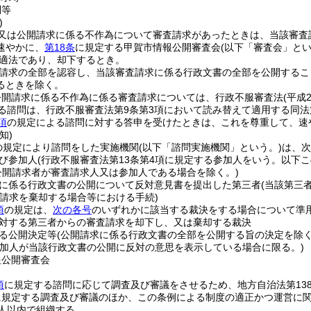
問等
)
又は公開請求に係る不作為について審査請求があったときは、当該審査
速やかに、
第18条
に規定する甲賀市情報公開審査会
(以下「審査会」とい
適法であり、却下するとき。
請求の全部を認容し、当該審査請求に係る行政文書の全部を公開するこ
るときを除く。
公開請求に係る不作為に係る審査請求については、行政不服審査法
(平成
る諮問は、行政不服審査法第9条第3項において読み替えて適用する同法
項
の規定による諮問に対する答申を受けたときは、これを尊重して、速
知)
の規定により諮問をした実施機関
(以下「諮問実施機関」という。)
は、次
び参加人
(行政不服審査法第13条第4項に規定する参加人をいう。以下こ
公開請求者が審査請求人又は参加人である場合を除く。)
に係る行政文書の公開について反対意見書を提出した第三者
(当該第三
査請求を棄却する場合等における手続)
項
の規定は、
次の各号
のいずれかに該当する裁決をする場合について準
対する第三者からの審査請求を却下し、又は棄却する裁決
る公開決定等
(公開請求に係る行政文書の全部を公開する旨の決定を除く
参加人が当該行政文書の公開に反対の意思を表示している場合に限る。)
報公開審査会
項
に規定する諮問に応じて調査及び審議をさせるため、地方自治法第13
に規定する調査及び審議のほか、この条例による制度の適正かつ運営に
人以内で組織する。