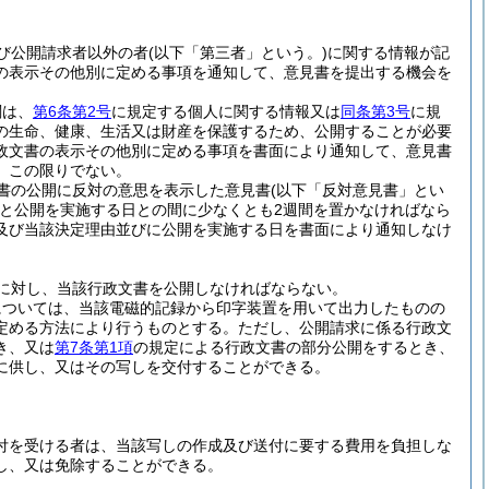
び公開請求者以外の者
(以下「第三者」という。)
に関する情報が記
の表示その他別に定める事項を通知して、意見書を提出する機会を
関は、
第6条第2号
に規定する個人に関する情報又は
同条第3号
に規
の生命、健康、生活又は財産を保護するため、公開することが必要
政文書の表示その他別に定める事項を書面により通知して、意見書
、この限りでない。
書の公開に反対の意思を表示した意見書
(以下「反対意見書」とい
と公開を実施する日との間に少なくとも2週間を置かなければなら
及び当該決定理由並びに公開を実施する日を書面により通知しなけ
に対し、当該行政文書を公開しなければならない。
については、当該電磁的記録から印字装置を用いて出力したものの
定める方法により行うものとする。
ただし、公開請求に係る行政文
き、又は
第7条第1項
の規定による行政文書の部分公開をするとき、
に供し、又はその写しを交付することができる。
付を受ける者は、当該写しの作成及び送付に要する費用を負担しな
し、又は免除することができる。