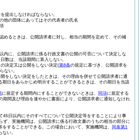
書を提出しなければならない。
の他の団体にあってはその代表者の氏名
項
認めるときは、公開請求者に対し、相当の期間を定めて、その補
日以内に、公開請求に係る行政文書の公開の可否について決定しな
た日数は、当該期間に算入しない。
旨の決定又は公開をしない決定
(
第8条
の規定に基づき、公開請求を
らない。
公開をしない決定をしたときは、その理由を併せて公開請求者に通
る期日をあらかじめ明示することができるときは、その期日を当該
項
に規定する期間内にすることができないときは、
同項
に規定する
の期間及び理由を速やかに書面により、公開請求者に通知しなけれ
て45日以内にそのすべてについて公開決定等をすることにより事
らず、実施機関は、公開請求に係る行政文書のうちの相当の部分に
等をすることができる。
この場合において、実施機関は、
同条第1
らない。