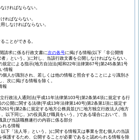
めなければならない。
なければならない。
使用しなければならない。
することができる。
開請求に係る行政文書に
次の各号
に掲げる情報
(以下「非公開情
求者」という。)
に対し、当該行政文書を公開しなければならない。
の規定による指示
(地方自治法
(昭和22年法律第67号)
第245条第1号
い情報
の個人が識別され、若しくは他の情報と照合することにより識別さ
し、次に掲げる情報を除く。
情報
独立行政法人通則法
(平成11年法律第103号)
第2条第4項に規定する行
報の公開に関する法律
(平成13年法律第140号)
第2条第1項に規定す
261号)
第2条に規定する地方公務員並びに地方独立行政法人
(地方
う。以下同じ。)
の役員及び職員をいう。)
である場合において、当
職及び当該職務遂行の内容に係る部分
られる情報
以下「法人等」という。)
に関する情報又は事業を営む個人の当該
を保護するため、公開することが必要であると認められる情報を除