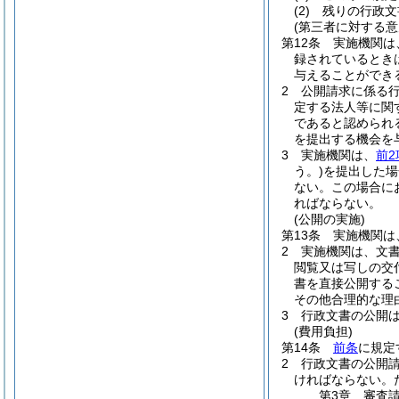
(2)
残りの行政文
(第三者に対する
第12条
実施機関は
録されているとき
与えることができ
2
公開請求に係る
定する法人等に関
であると認められ
を提出する機会を
3
実施機関は、
前2
う。)
を提出した場
ない。
この場合に
ればならない。
(公開の実施)
第13条
実施機関は
2
実施機関は、文
閲覧又は写しの交
書を直接公開する
その他合理的な理
3
行政文書の公開
(費用負担)
第14条
前条
に規定
2
行政文書の公開
ければならない。
第3章
審査