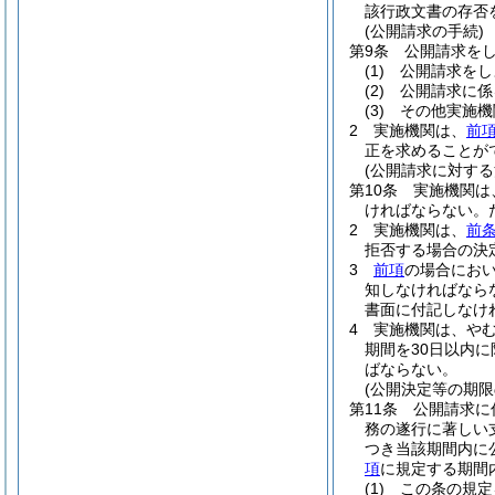
該行政文書の存否
(公開請求の手続)
第9条
公開請求を
(1)
公開請求をし
(2)
公開請求に係
(3)
その他実施機
2
実施機関は、
前
正を求めることが
(公開請求に対する
第10条
実施機関は
ければならない。
2
実施機関は、
前
拒否する場合の決
3
前項
の場合にお
知しなければなら
書面に付記しなけ
4
実施機関は、や
期間を30日以内
ばならない。
(公開決定等の期限
第11条
公開請求に
務の遂行に著しい
つき当該期間内に
項
に規定する期間
(1)
この条の規定