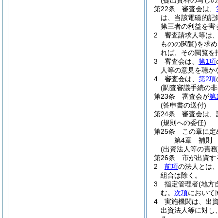
(提出資料の写しの
第22条
審査会は、
は、当該電磁的記
第三者の利益を害
2
審査請求人等は
ものの閲覧)
を求め
れば、その閲覧を
3
審査会は、
第1項
人等の意見を聴か
4
審査会は、
第2項
(調査審議手続の非
第23条
審査会が
第
(答申書の送付)
第24条
審査会は、
(規則への委任)
第25条
この章に定
第4章
補則
(出資法人等の責務
第26条
市が出資す
2
前項
の法人とは
組合は除く。
3
指定管理者
(地方
む。
次項
において
4
実施機関は、出
出資法人等に対し