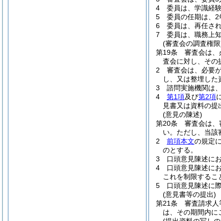
4
委員は、学識経
5
委員の任期は、2
6
委員は、再任さ
7
委員は、職務上
(審査会の調査権限
第19条
審査会は、
査会に対し、その
2
審査会は、必要
し、又は整埋した
3
諮問実施機関は
4
第1項
及び
第2項
見書又は資料の提
(意見の陳述)
第20条
審査会は、
い。
ただし、当該
2
前項本文
の規定
のとする。
3
口頭意見陳述に
4
口頭意見陳述に
これを制限するこ
5
口頭意見陳述に
(意見書等の提出)
第21条
審査請求人
は、その期間内に