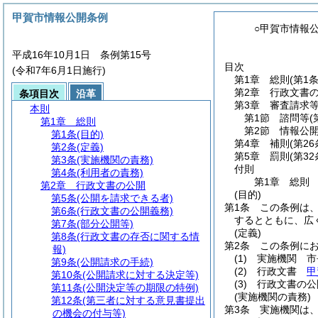
甲賀市情報公開条例
○甲賀市情報
平成16年10月1日 条例第15号
目次
(令和7年6月1日施行)
第1章
総則
(第1
第2章
行政文書
条項目次
沿革
第3章
審査請求
本則
第1節
諮問等
(
第1章
総則
第2節
情報公
第1条
(目的)
第4章
補則
(第2
第2条
(定義)
第5章
罰則
(第32
第3条
(実施機関の責務)
付則
第4条
(利用者の責務)
第1章
総則
第2章
行政文書の公開
(目的)
第5条
(公開を請求できる者)
第1条
この条例は
第6条
(行政文書の公開義務)
するとともに、広
第7条
(部分公開等)
(定義)
第8条
(行政文書の存否に関する情
第2条
この条例に
報)
(1)
実施機関 市
第9条
(公開請求の手続)
(2)
行政文書
甲
第10条
(公開請求に対する決定等)
(3)
行政文書の公
第11条
(公開決定等の期限の特例)
(実施機関の責務)
第12条
(第三者に対する意見書提出
第3条
実施機関は
の機会の付与等)