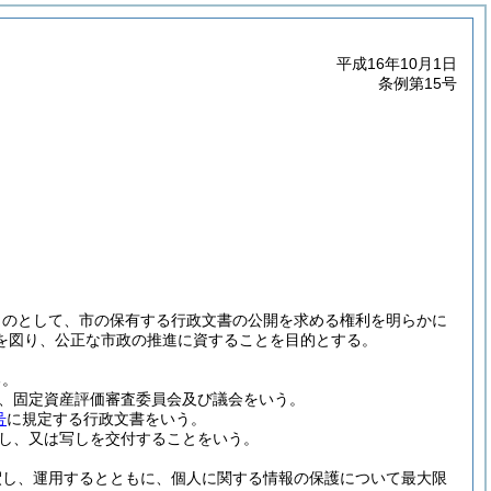
平成16年10月1日
条例第15号
ものとして、市の保有する行政文書の公開を求める権利を明らかに
を図り、公正な市政の推進に資することを目的とする。
る。
、固定資産評価審査委員会及び議会をいう。
号
に規定する行政文書をいう。
し、又は写しを交付することをいう。
釈し、運用するとともに、個人に関する情報の保護について最大限