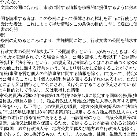
ばならない。
政文書の公開に合わせ、市政に関する情報を積極的に提供するように努
公開を請求する者は、この条例によって保障された権利を正当に行使し
を受けた者は、これによって得た情報をこの条例の目的に即して適正に
文書の公開
者)
の条例の定めるところにより、実施機関に対し、行政文書の公開を請求
務)
、行政文書の公開の請求
(以下「公開請求」という。)
があったときは、公
ずれかが記録されている場合を除き、公開を請求した者
(以下「公開請
等
(以下「法令等」という。)
の規定又は法律若しくはこれに基づく政令
その他これに類する行為をいう。)
により明らかに公開することができな
情報
(事業を営む個人の当該事業に関する情報を除く。)
であって、特定
は公開することにより個人の権利利益を害するおそれのあるもの。
ただ
定により又は慣行として公にされ、又は公にすることが予定されている
とを目的として作成し、又は取得した情報
国家公務員法
(昭和22年法律第120号)
第2条第1項に規定する国家公務員
(
役員及び職員を除く。)
、独立行政法人等
(独立行政法人等の保有する情
人等をいう。以下同じ。)
の役員及び職員、地方公務員法
(昭和25年法律第
法
(平成15年法律第118号)
第2条第1項に規定する地方独立行政法人をい
職務の遂行に係る情報であるときは、当該情報のうち、当該公務員等の
健康、生活又は財産を保護するため、公開することが必要であると認め
団体
(国、独立行政法人等、地方公共団体及び地方独立行政法人を除く。
報であって、次に掲げるもの。
ただし、人の生命、健康、生活又は財産