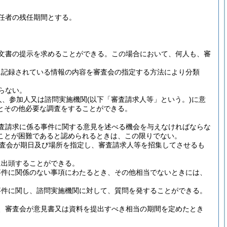
任者の残任期間とする。
文書の提示を求めることができる。
この場合において、何人も、審
に記録されている情報の内容を審査会の指定する方法により分類
らない。
人、参加人又は諮問実施機関
(以下「審査請求人等」という。)
に意
とその他必要な調査をすることができる。
査請求に係る事件に関する意見を述べる機会を与えなければならな
ことが困難であると認められるときは、この限りでない。
査会が期日及び場所を指定し、審査請求人等を招集してさせるも
に出頭することができる。
事件に関係のない事項にわたるとき、その他相当でないときには、
事件に関し、諮問実施機関に対して、質問を発することができる。
、審査会が意見書又は資料を提出すべき相当の期間を定めたとき