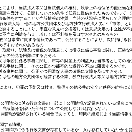
とにより、当該法人等又は当該個人の権利、競争上の地位その他正当な
要請を受けて、公開しないとの条件で任意に提供されたものであって、
該条件を付することが当該情報の性質、当時の状況等に照らして合理的
行政法人等、他の地方公共団体及び地方独立行政法人
(以下「市等」とい
公開することにより、率直な意見の交換若しくは意思決定の中立性が不
に不当に利益を与え、若しくは不利益を及ぼすおそれのあるもの
務又は事業に関する情報であって、公開することにより、次に掲げるお
及ぼすおそれのあるもの
、取締り、試験又は租税の賦課若しくは徴収に係る事務に関し、正確な
はその発見を困難にするおそれ
又は争訟に係る事務に関し、市等の財産上の利益又は当事者としての地
係る事務に関し、その公正かつ能率的な遂行を不当に阻害するおそれ
係る事務に関し、公正かつ円滑な人事の確保に支障を及ぼすおそれ
くは他の地方公共団体が経営する企業、独立行政法人等又は地方独立行
により、犯罪の予防又は捜査、警備その他公共の安全と秩序の維持に支
、公開請求に係る行政文書の一部に非公開情報が記録されている場合に
、当該部分を除いた部分について公開しなければならない。
公開情報が記録されている場合であっても、時間の経過により当該情報
関する情報)
、公開請求に係る行政文書が存在しているか、又は存在していないかを