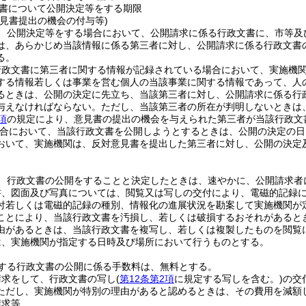
書について公開決定等をする期限
意見書提出の機会の付与等)
、公開決定等をする場合において、公開請求に係る行政文書に、市等及
は、あらかじめ当該情報に係る第三者に対し、公開請求に係る行政文書
る。
行政文書に第三者に関する情報が記録されている場合において、実施機
する情報若しくは事業を営む個人の当該事業に関する情報であって、人
るときは、公開の決定に先立ち、当該第三者に対し、公開請求に係る行
与えなければならない。
ただし、当該第三者の所在が判明しないときは
項
の規定により、意見書の提出の機会を与えられた第三者が当該行政文
合において、当該行政文書を公開しようとするときは、公開の決定の日
おいて、実施機関は、反対意見書を提出した第三者に対し、公開の決定
、行政文書の公開をすることと決定したときは、速やかに、公開請求者
書、図面及び写真については、閲覧又は写しの交付により、電磁的記録
付若しくは電磁的記録の種別、情報化の進展状況を勘案して実施機関が
ことにより、当該行政文書を汚損し、若しくは破損するおそれがあると
由があるときは、当該行政文書を複写し、若しくは複製したものを閲覧
は、実施機関が指定する日時及び場所において行うものとする。
する行政文書の公開に係る手数料は、無料とする。
請求をして、行政文書の写し
(
第12条第2項
に規定する写しを含む。)
の交
ただし、実施機関が特別の理由があると認めるときは、その費用を減額
請求等