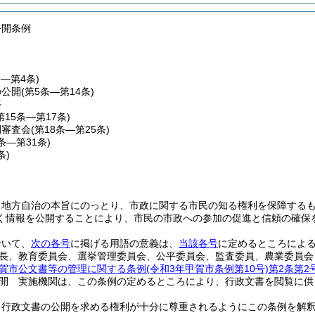
公開条例
条―第4条)
の公開
(第5条―第14条)
等
第15条―第17条)
開審査会
(第18条―第25条)
6条―第31条)
条)
、地方自治の本旨にのっとり、市政に関する市民の知る権利を保障する
く情報を公開することにより、市民の市政への参加の促進と信頼の確保
おいて、
次の各号
に掲げる用語の意義は、
当該各号
に定めるところによ
長、教育委員会、選挙管理委員会、公平委員会、監査委員、農業委員会
賀市公文書等の管理に関する条例
(令和3年甲賀市条例第10号)
第2条第2
開 実施機関は、この条例の定めるところにより、行政文書を閲覧に供
、行政文書の公開を求める権利が十分に尊重されるようにこの条例を解