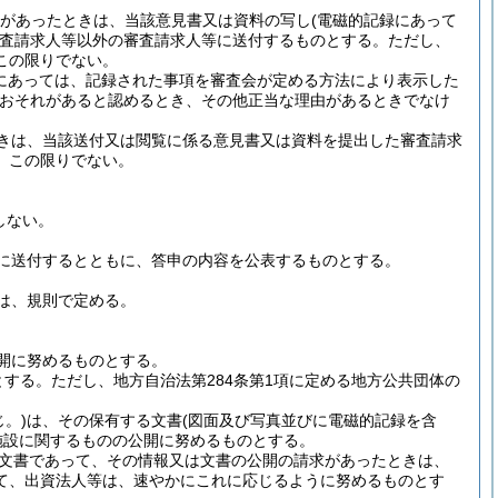
があったときは、当該意見書又は資料の写し
(電磁的記録にあって
査請求人等以外の審査請求人等に送付するものとする。
ただし、
この限りでない。
録にあっては、記録された事項を審査会が定める方法により表示した
おそれがあると認めるとき、その他正当な理由があるときでなけ
きは、当該送付又は閲覧に係る意見書又は資料を提出した審査請求
、この限りでない。
しない。
に送付するとともに、答申の内容を公表するものとする。
は、規則で定める。
開に努めるものとする。
とする。
ただし、地方自治法第284条第1項に定める地方公共団体の
。)
は、その保有する文書
(図面及び写真並びに電磁的記録を含
施設に関するものの公開に努めるものとする。
文書であって、その情報又は文書の公開の請求があったときは、
て、出資法人等は、速やかにこれに応じるように努めるものとす