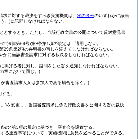
請求に対する裁決をすべき実施機関は、
次の各号
のいずれかに該当
う。)
に諮問しなければならない。
ととするとき。
ただし、当該行政文書の公開について反対意見書
26年法律第68号)
第9条第1項の規定は、適用しない。
第29条第2項の弁明書の写しを添えてしなければならない。
やかに当該審査請求に対する裁決をしなければならない。
に掲げる者に対し、諮問をした旨を通知しなければならない。
の章において同じ。)
者が審査請求人又は参加人である場合を除く。)
用する。
。)
を変更し、当該審査請求に係る行政文書を公開する旨の裁決
8条の4第3項の規定に基づき、審査会を設置する。
関する重要事項について、実施機関に意見を述べることができる。