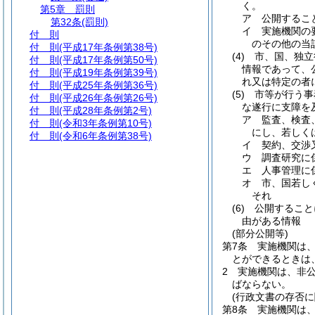
く。
第5章
罰則
ア
公開するこ
第32条
(罰則)
イ
実施機関の
付 則
のその他の当
付 則
(平成17年条例第38号)
(4)
市、国、独立
付 則
(平成17年条例第50号)
情報であって、
付 則
(平成19年条例第39号)
れ又は特定の者
付 則
(平成25年条例第36号)
(5)
市等が行う事
付 則
(平成26年条例第26号)
な遂行に支障を
付 則
(平成28年条例第2号)
ア
監査、検査
付 則
(令和3年条例第10号)
にし、若しく
付 則
(令和6年条例第38号)
イ
契約、交渉
ウ
調査研究に
エ
人事管理に
オ
市、国若し
それ
(6)
公開すること
由がある情報
(部分公開等)
第7条
実施機関は
とができるときは
2
実施機関は、非
ばならない。
(行政文書の存否に
第8条
実施機関は