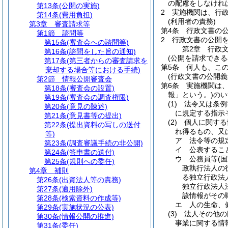
の配慮をしなけれ
第13条
(公開の実施)
2
実施機関は、行
第14条
(費用負担)
(利用者の責務)
第3章
審査請求等
第4条
行政文書の
第1節
諮問等
2
行政文書の公開
第15条
(審査会への諮問等)
第2章
行政
第16条
(諮問をした旨の通知)
(公開を請求できる
第17条
(第三者からの審査請求を
第5条
何人も、こ
棄却する場合等における手続)
(行政文書の公開義
第2節
情報公開審査会
第6条
実施機関は
第18条
(審査会の設置)
報」という。)
のい
第19条
(審査会の調査権限)
(1)
法令又は条例
第20条
(意見の陳述)
に規定する指示
第21条
(意見書等の提出)
(2)
個人に関する
第22条
(提出資料の写しの送付
れ得るもの、又
等)
ア
法令等の規
第23条
(調査審議手続の非公開)
イ
公表するこ
第24条
(答申書の送付)
ウ
公務員等
(
第25条
(規則への委任)
政執行法人の
第4章
補則
る独立行政法
第26条
(出資法人等の責務)
独立行政法人
第27条
(適用除外)
該情報がその
第28条
(検索資料の作成等)
エ
人の生命、
第29条
(実施状況の公表)
(3)
法人その他の
第30条
(情報公開の推進)
事業に関する情
第31条
(委任)